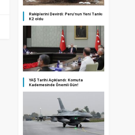
Rakiplerini Devirdi: Peru’nun Yeni Tankı
K2 oldu
YAŞ Tarihi Açıklandı: Komuta
Kademesinde Önemli Gün!