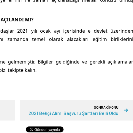
yerlerinin ne zaman açıklanacağı merak konusu olmu
İ AÇILANDI MI?
ndaşlar 2021 yılı ocak ayı içerisinde e devlet üzerinde
ı zamanda temel olarak alacakları eğitim birliklerin
 gelmemiştir. Bilgiler geldiğinde ve gerekli açıklamala
zi takipte kalın.
SONRAKİ KONU
2021 Bekçi Alımı Başvuru Şartları Belli Oldu