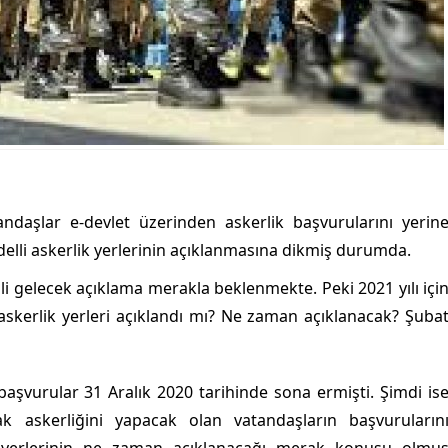
daşlar e-devlet üzerinden askerlik başvurularını yerin
edelli askerlik yerlerinin açıklanmasına dikmiş durumda.
gili gelecek açıklama merakla beklenmekte. Peki 2021 yılı içi
 askerlik yerleri açıklandı mı? Ne zaman açıklanacak? Şuba
n başvurular 31 Aralık 2020 tarihinde sona ermişti. Şimdi is
ak askerliğini yapacak olan vatandaşların başvuruların