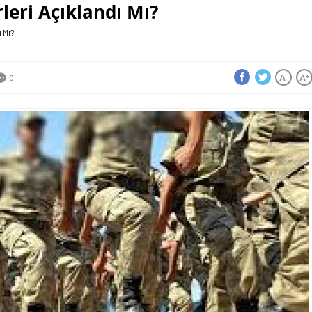
rleri Açıklandı Mı?
 Mı?
A
A
-
+
0