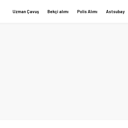
Uzman Çavuş
Bekçi alımı
Polis Alımı
Astsubay