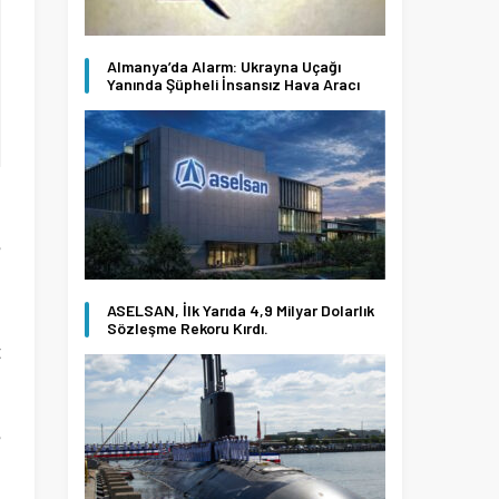
Almanya’da Alarm: Ukrayna Uçağı
Yanında Şüpheli İnsansız Hava Aracı
e
ASELSAN, İlk Yarıda 4,9 Milyar Dolarlık
n
Sözleşme Rekoru Kırdı.
t
e
ı