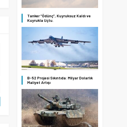
Tanker “Ödünç”, Kuyruksuz Kaldı ve
Kuyrukla Uçtu.
B-52 Projesi Sıkıntıda: Milyar Dolarlık
Maliyet Artışı