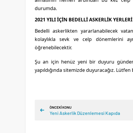
almasının hemen ardından bu kez celp 
durumda.
2021 YILI İÇİN BEDELLİ ASKERLİK YERLER
Bedelli askerlikten yararlanabilecek vata
kolaylıkla sevk ve celp dönemlerini ayn
öğrenebilecektir.
Şu an için henüz yeni bir duyuru gündeme
yapıldığında sitemizde duyuracağız. Lütfen bi
ÖNCEKİ KONU
Yeni Askerlik Düzenlemesi Kapıda