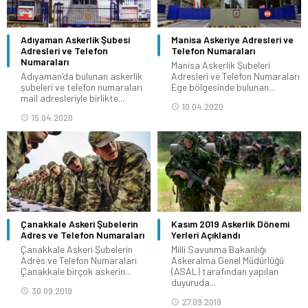
Adıyaman Askerlik Şubesi
Manisa Askeriye Adresleri ve
Adresleri ve Telefon
Telefon Numaraları
Numaraları
Manisa Askerlik Şubeleri
Adıyaman’da bulunan askerlik
Adresleri ve Telefon Numaraları
şubeleri ve telefon numaraları
Ege bölgesinde bulunan...
mail adresleriyle birlikte...
10.04.2020
15.04.2020
Çanakkale Askeri Şubelerin
Kasım 2019 Askerlik Dönemi
Adres ve Telefon Numaraları
Yerleri Açıklandı
Çanakkale Askeri Şubelerin
Milli Savunma Bakanlığı
Adres ve Telefon Numaraları
Askeralma Genel Müdürlüğü
Çanakkale birçok askerin...
(ASAL) tarafından yapılan
duyuruda...
30.09.2019
27.09.2019