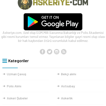
Askeriye.com, özel olup EGM,Milli Savunma Bakanlığı ve Polis Akademisi
gibi resmi kurumları temsil etmez. Yayınlanan bilgiler gayri resmi olup olası
bir hak kaybından ötürü sorumluluk kabul edilmez.
Kategoriler
Uzman Çavuş
Bekçi alımı
Polis Alımı
Astsubay
Askeri Şubeler
Askerlik