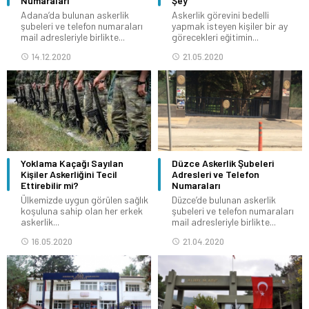
Numaraları
Şey
Adana’da bulunan askerlik
Askerlik görevini bedelli
şubeleri ve telefon numaraları
yapmak isteyen kişiler bir ay
mail adresleriyle birlikte...
görecekleri eğitimin...
14.12.2020
21.05.2020
Yoklama Kaçağı Sayılan
Düzce Askerlik Şubeleri
Kişiler Askerliğini Tecil
Adresleri ve Telefon
Ettirebilir mi?
Numaraları
Ülkemizde uygun görülen sağlık
Düzce’de bulunan askerlik
koşuluna sahip olan her erkek
şubeleri ve telefon numaraları
askerlik...
mail adresleriyle birlikte...
16.05.2020
21.04.2020