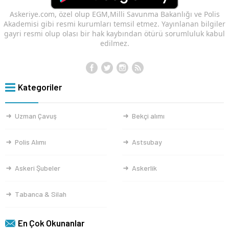
Askeriye.com, özel olup EGM,Milli Savunma Bakanlığı ve Polis
Akademisi gibi resmi kurumları temsil etmez. Yayınlanan bilgiler
gayri resmi olup olası bir hak kaybından ötürü sorumluluk kabul
edilmez.
Kategoriler
Uzman Çavuş
Bekçi alımı
Polis Alımı
Astsubay
Askeri Şubeler
Askerlik
Tabanca & Silah
En Çok Okunanlar