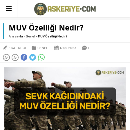
MUV Özelliği Nedir?
Anasayfa
»
Genel
»
MUV Özelliği Nedir?
ESAT ATICI
GENEL
17.05.2023
1
A
A
+
-