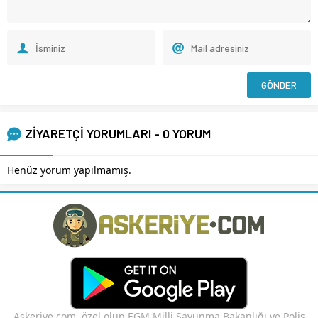
ZİYARETÇİ YORUMLARI - 0 YORUM
Henüz yorum yapılmamış.
Askeriye.com, özel olup EGM,Milli Savunma Bakanlığı ve Polis