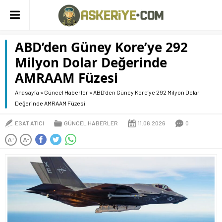
ABD’den Güney Kore’ye 292
Milyon Dolar Değerinde
AMRAAM Füzesi
Anasayfa
»
Güncel Haberler
»
ABD’den Güney Kore’ye 292 Milyon Dolar
Değerinde AMRAAM Füzesi
ESAT ATICI
GÜNCEL HABERLER
11.06.2026
0
A
A
+
-