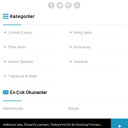
Kategoriler
Uzman Çavuş
Bekçi alımı
Polis Alımı
Astsubay
Askeri Şubeler
Askerlik
Tabanca & Silah
En Çok Okunanlar
Hakkımızda
Künye
webtoon oku
,
Shopify uzmanı
,
Türkiye'nin En İyi Hosting Firması
,