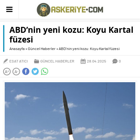
ABD’nin yeni kozu: Koyu Kartal
füzesi
Anasayfa
»
Güncel Haberler
»
ABD’nin yeni kozu: Koyu Kartal füzesi
ESAT ATICI
GÜNCEL HABERLER
28.04.2025
0
A
A
+
-