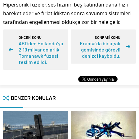
Hipersonik füzeler, ses hızının beş katından daha hızlı
hareket eder ve fırlatıldıktan sonra savunma sistemleri
tarafından engellenmesi oldukça zor bir hale gelir.
ÖNCEKİ KONU
SONRAKİ KONU
ABD’den Hollanda’ya
Fransa’da bir uçak
2.19 milyar dolarlık
gemisinde görevli
Tomahawk füzesi
denizci kayboldu.
teslim edildi.
BENZER KONULAR