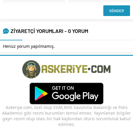
ZİYARETÇİ YORUMLARI - 0 YORUM
Henüz yorum yapılmamış.
Askeriye.com, özel olup EGM,Milli Savunma Bakanlığı ve Polis
Akademisi gibi resmi kurumları temsil etmez. Yayınlanan bilgiler
gayri resmi olup olası bir hak kaybından ötürü sorumluluk kabul
edilmez.