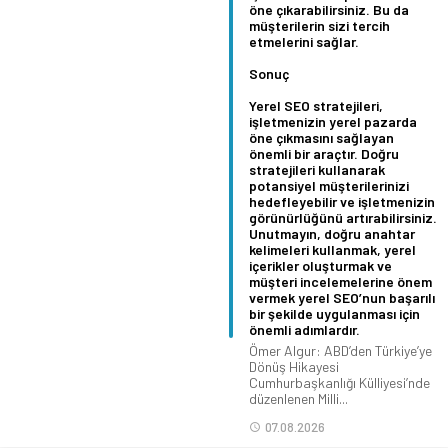
öne çıkarabilirsiniz. Bu da
müşterilerin sizi tercih
etmelerini sağlar.
Sonuç
Yerel SEO stratejileri,
işletmenizin yerel pazarda
öne çıkmasını sağlayan
önemli bir araçtır. Doğru
stratejileri kullanarak
potansiyel müşterilerinizi
hedefleyebilir ve işletmenizin
görünürlüğünü artırabilirsiniz.
Unutmayın, doğru anahtar
kelimeleri kullanmak, yerel
içerikler oluşturmak ve
müşteri incelemelerine önem
vermek yerel SEO’nun başarılı
bir şekilde uygulanması için
önemli adımlardır.
Ömer Algur: ABD’den Türkiye’ye
Dönüş Hikayesi
Cumhurbaşkanlığı Külliyesi’nde
düzenlenen Milli...
07.08.2026