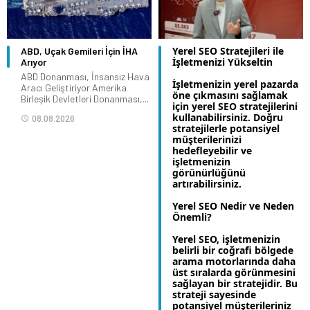
Yerel SEO Stratejileri ile
ABD, Uçak Gemileri İçin İHA
İşletmenizi Yükseltin
Arıyor
ABD Donanması, İnsansız Hava
İşletmenizin yerel pazarda
Aracı Geliştiriyor Amerika
öne çıkmasını sağlamak
Birleşik Devletleri Donanması,...
için yerel SEO stratejilerini
kullanabilirsiniz. Doğru
08.08.2026
stratejilerle potansiyel
müşterilerinizi
hedefleyebilir ve
işletmenizin
görünürlüğünü
artırabilirsiniz.
Yerel SEO Nedir ve Neden
Önemli?
Yerel SEO, işletmenizin
belirli bir coğrafi bölgede
arama motorlarında daha
üst sıralarda görünmesini
sağlayan bir stratejidir. Bu
strateji sayesinde
potansiyel müşterileriniz