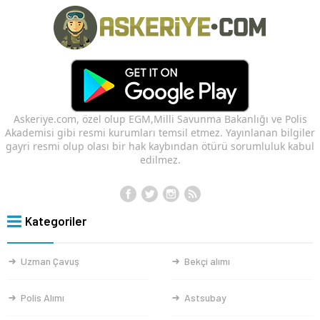
Askeriye.com, özel olup EGM,Milli Savunma Bakanlığı ve Polis
Akademisi gibi resmi kurumları temsil etmez. Yayınlanan bilgiler
gayri resmi olup olası bir hak kaybından ötürü sorumluluk kabul
edilmez.
Kategoriler
Uzman Çavuş
Bekçi alımı
Polis Alımı
Astsubay