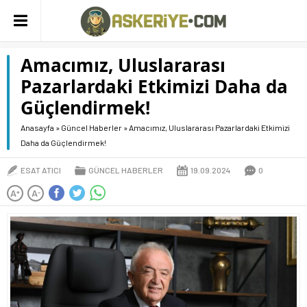
Amacımız, Uluslararası
Pazarlardaki Etkimizi Daha da
Güçlendirmek!
Anasayfa
»
Güncel Haberler
»
Amacımız, Uluslararası Pazarlardaki Etkimizi
Daha da Güçlendirmek!
ESAT ATICI
GÜNCEL HABERLER
19.09.2024
0
A
A
+
-