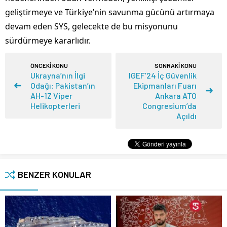
geliştirmeye ve Türkiye’nin savunma gücünü artırmaya
devam eden SYS, gelecekte de bu misyonunu
sürdürmeye kararlıdır.
ÖNCEKİ KONU
SONRAKİ KONU
Ukrayna’nın İlgi
IGEF’24 İç Güvenlik
Odağı: Pakistan’ın
Ekipmanları Fuarı
AH-1Z Viper
Ankara ATO
Helikopterleri
Congresium’da
Açıldı
BENZER KONULAR