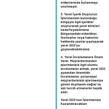
etiketlerinde kullanmayı
unutmayın.
Yerel İçerik Oluşturun:
İşletmenizin bulunduğu
bölgeyle ilgili içerikler
oluşturarak yerel kitleleri
hedefleyebilirsiniz.
Bölgenizdeki etkinlikler,
festivaller veya haberler
hakkında yazılar paylaşarak
yerel SEO’yu
güçlendirebilirsiniz.
Yerel İncelemelere Önem
Verin:
Müşterilerinizden
işletmenizle ilgili olumlu
incelemeler almak, yerel SEO
açısından önemlidir.
İncelemeler, potansiyel
müşterilerinizin işletmenize
güven duymasını sağlar ve
sizi tercih etmelerini teşvik
eder.
Yerel SEO’nun İşletmenize
Kazandıracakları