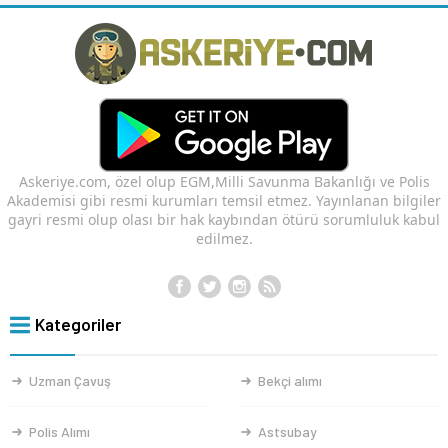
Askeriye.com, özel olup EGM,Milli Savunma Bakanlığı ve Polis
Akademisi gibi resmi kurumları temsil etmez. Yayınlanan bilgiler
gayri resmi olup olası bir hak kaybından ötürü sorumluluk kabul
edilmez.
Kategoriler
Uzman Çavuş
Bekçi alımı
Polis Alımı
Astsubay