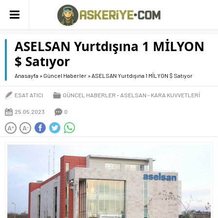
ASELSAN Yurtdışına 1 MİLYON
$ Satıyor
Anasayfa
»
Güncel Haberler
»
ASELSAN Yurtdışına 1 MİLYON $ Satıyor
ESAT ATICI
GÜNCEL HABERLER
ASELSAN
KARA KUVVETLERI
25.05.2023
0
A
A
+
-