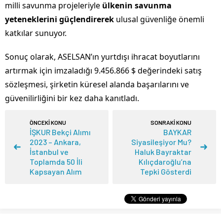
milli savunma projeleriyle
ülkenin savunma
yeteneklerini güçlendirerek
ulusal güvenliğe önemli
katkılar sunuyor.
Sonuç olarak, ASELSAN’ın yurtdışı ihracat boyutlarını
artırmak için imzaladığı 9.456.866 $ değerindeki satış
sözleşmesi, şirketin küresel alanda başarılarını ve
güvenilirliğini bir kez daha kanıtladı.
ÖNCEKİ KONU
SONRAKİ KONU
İŞKUR Bekçi Alımı
BAYKAR
2023 – Ankara,
Siyasileşiyor Mu?
İstanbul ve
Haluk Bayraktar
Toplamda 50 İli
Kılıçdaroğlu’na
Kapsayan Alım
Tepki Gösterdi