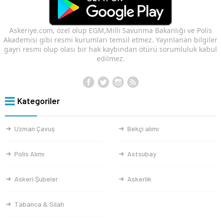
Askeriye.com, özel olup EGM,Milli Savunma Bakanlığı ve Polis
Akademisi gibi resmi kurumları temsil etmez. Yayınlanan bilgiler
gayri resmi olup olası bir hak kaybından ötürü sorumluluk kabul
edilmez.
Kategoriler
Uzman Çavuş
Bekçi alımı
Polis Alımı
Astsubay
Askeri Şubeler
Askerlik
Tabanca & Silah