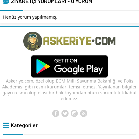
ZİYARETÇİ YORUMLARI - 0 YORUM
Henüz yorum yapılmamış.
Askeriye.com, özel olup EGM,Milli Savunma Bakanlığı ve Polis
Akademisi gibi resmi kurumları temsil etmez. Yayınlanan bilgiler
gayri resmi olup olası bir hak kaybından ötürü sorumluluk kabul
edilmez.
Kategoriler