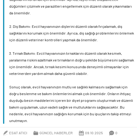
düğümleri çözmek ve parazitleri engellemek için düzenli olarak yıkanmaları
da önemlidir.
2. Diş Bakımı: Evcil hayvanınızın dişlerini düzenli olarak fırçalamak, diş
sağlıklarını korumak için önemlidir. Ayrıca, diş sağlığı problemlerini önlemek
için düzenli veteriner kontrolleri yapmak da önemlidir.
3. Tırnak Bakımı: Evcil hayvanınızın tırnaklarını düzenli olarak kesmek,
yaralanma riskini azaltmak ve tırnakların doğru şekilde büyümesini sağlamak
için önemlidir. Ancak, tırnak kesimi konusunda deneyimli olmayanlar için
veterinerden yardım almak daha güvenli olabilir.
Sonuç olarak, evcil hayvanınızın mutlu ve sağlıklı kalmasını sağlamak için
doğru beslenme ve bakım önlemlerini almak çok önemlidir. Onların ihtiyaç
duyduğu besin maddelerini içeren bir diyet programı oluşturmak ve düzenli
bakım uygulamak, uzun vadeli sağlık ve mutluluklarını sağlayacaktır. Bu
nedenle, evcil hayvanınızın sağlığını korumak için bu ipuçlarını takip etmeyi
unutmayın.
ESAT ATICI
GÜNCEL HABERLER
09.10.2025
0