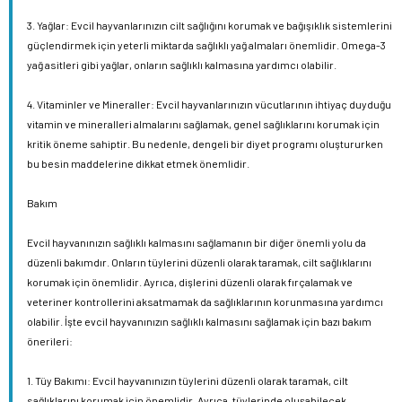
3. Yağlar: Evcil hayvanlarınızın cilt sağlığını korumak ve bağışıklık sistemlerini
güçlendirmek için yeterli miktarda sağlıklı yağ almaları önemlidir. Omega-3
yağ asitleri gibi yağlar, onların sağlıklı kalmasına yardımcı olabilir.
4. Vitaminler ve Mineraller: Evcil hayvanlarınızın vücutlarının ihtiyaç duyduğu
vitamin ve mineralleri almalarını sağlamak, genel sağlıklarını korumak için
kritik öneme sahiptir. Bu nedenle, dengeli bir diyet programı oluştururken
bu besin maddelerine dikkat etmek önemlidir.
Bakım
Evcil hayvanınızın sağlıklı kalmasını sağlamanın bir diğer önemli yolu da
düzenli bakımdır. Onların tüylerini düzenli olarak taramak, cilt sağlıklarını
korumak için önemlidir. Ayrıca, dişlerini düzenli olarak fırçalamak ve
veteriner kontrollerini aksatmamak da sağlıklarının korunmasına yardımcı
olabilir. İşte evcil hayvanınızın sağlıklı kalmasını sağlamak için bazı bakım
önerileri:
1. Tüy Bakımı: Evcil hayvanınızın tüylerini düzenli olarak taramak, cilt
sağlıklarını korumak için önemlidir. Ayrıca, tüylerinde oluşabilecek