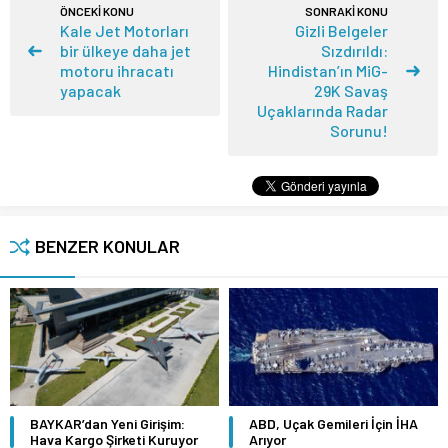
ÖNCEKİ KONU
SONRAKİ KONU
Kale Jet Motorları
Gizli Belgeler
bir ülkeye daha jet
Sızdırıldı:
motoru ihracatı
Hindistan’ın MiG-
yapacak
29K Savaş
Uçaklarında Radar
Sorunu!
BENZER KONULAR
BAYKAR’dan Yeni Girişim:
ABD, Uçak Gemileri İçin İHA
Hava Kargo Şirketi Kuruyor
Arıyor