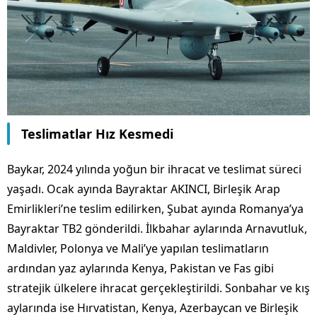
Teslimatlar Hız Kesmedi
Baykar, 2024 yılında yoğun bir ihracat ve teslimat süreci
yaşadı. Ocak ayında Bayraktar AKINCI, Birleşik Arap
Emirlikleri’ne teslim edilirken, Şubat ayında Romanya’ya
Bayraktar TB2 gönderildi. İlkbahar aylarında Arnavutluk,
Maldivler, Polonya ve Mali’ye yapılan teslimatların
ardından yaz aylarında Kenya, Pakistan ve Fas gibi
stratejik ülkelere ihracat gerçekleştirildi. Sonbahar ve kış
aylarında ise Hırvatistan, Kenya, Azerbaycan ve Birleşik