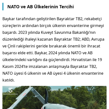
NATO ve AB Ülkelerinin Tercihi
Baykar tarafından geliştirilen Bayraktar TB2, rekabetçi
süreçlerin ardından birçok ülkenin envanterine girmeyi
başardı. 2023 yılında Kuveyt Savunma Bakanlığı’nın
düzenlediği ihaleyi kazanan Bayraktar TB2; ABD, Avrupa
ve Çinli rakiplerini geride bırakarak önemli bir ihracat
başarısı elde etti. Baykar, 2024 yılında NATO ve AB
ülkelerindeki varlığını da güçlendirdi. Hırvatistan ile 19
Kasım 2024’te imzalanan anlaşmayla Bayraktar TB2,
NATO üyesi 6 ülkenin ve AB üyesi 4 ülkenin envanterine
katıldı.