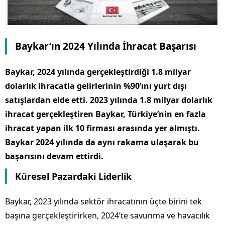
Baykar’ın 2024 Yılında İhracat Başarısı
Baykar, 2024 yılında gerçekleştirdiği 1.8 milyar
dolarlık ihracatla gelirlerinin %90’ını yurt dışı
satışlardan elde etti. 2023 yılında 1.8 milyar dolarlık
ihracat gerçekleştiren Baykar, Türkiye’nin en fazla
ihracat yapan ilk 10 firması arasında yer almıştı.
Baykar 2024 yılında da aynı rakama ulaşarak bu
başarısını devam ettirdi.
Küresel Pazardaki Liderlik
Baykar, 2023 yılında sektör ihracatının üçte birini tek
başına gerçekleştirirken, 2024’te savunma ve havacılık