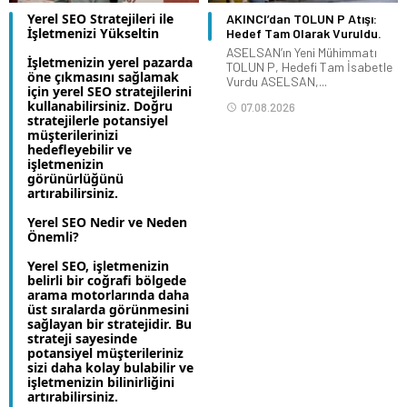
Yerel SEO Stratejileri ile
AKINCI’dan TOLUN P Atışı:
İşletmenizi Yükseltin
Hedef Tam Olarak Vuruldu.
ASELSAN’ın Yeni Mühimmatı
İşletmenizin yerel pazarda
TOLUN P, Hedefi Tam İsabetle
öne çıkmasını sağlamak
Vurdu ASELSAN,...
için yerel SEO stratejilerini
kullanabilirsiniz. Doğru
07.08.2026
stratejilerle potansiyel
müşterilerinizi
hedefleyebilir ve
işletmenizin
görünürlüğünü
artırabilirsiniz.
Yerel SEO Nedir ve Neden
Önemli?
Yerel SEO, işletmenizin
belirli bir coğrafi bölgede
arama motorlarında daha
üst sıralarda görünmesini
sağlayan bir stratejidir. Bu
strateji sayesinde
potansiyel müşterileriniz
sizi daha kolay bulabilir ve
işletmenizin bilinirliğini
artırabilirsiniz.