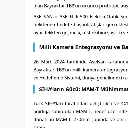
olan Bayraktar TB3’ün üçüncü prototipi, atışl
ASELSAN’ın ASELFLIR-500 Elektro-Optik Sen
belirlenen hedefe başarılı atışlar gerçekl
aynı delikten geçmesi, test ekibini şaşırttı 
Milli Kamera Entegrasyonu ve Ba
26 Mart 2024 tarihinde Aselsan tarafından 
Bayraktar TB3’ün milli kamera entegrasyonu
ve Hedefleme Sistemi, dünya genelindeki ra
SİHA’ların Gücü: MAM-T Mühimmat
Türk SİHA’ları tarafından geliştirilen ve 
ağırlığa sahip olan MAM-T, hedef üzerinde e
donatılan MAM-T, 230mm çapında ve atıcı p
sahip.