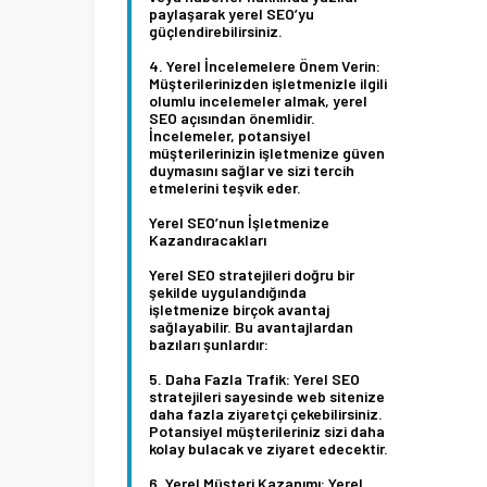
paylaşarak yerel SEO’yu
güçlendirebilirsiniz.
Yerel İncelemelere Önem Verin:
Müşterilerinizden işletmenizle ilgili
olumlu incelemeler almak, yerel
SEO açısından önemlidir.
İncelemeler, potansiyel
müşterilerinizin işletmenize güven
duymasını sağlar ve sizi tercih
etmelerini teşvik eder.
Yerel SEO’nun İşletmenize
Kazandıracakları
Yerel SEO stratejileri doğru bir
şekilde uygulandığında
işletmenize birçok avantaj
sağlayabilir. Bu avantajlardan
bazıları şunlardır:
Daha Fazla Trafik:
Yerel SEO
stratejileri sayesinde web sitenize
daha fazla ziyaretçi çekebilirsiniz.
Potansiyel müşterileriniz sizi daha
kolay bulacak ve ziyaret edecektir.
Yerel Müşteri Kazanımı:
Yerel