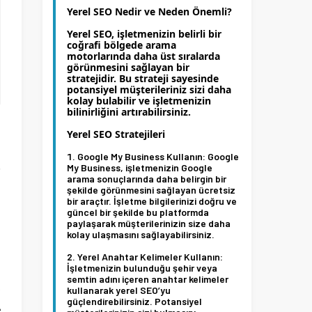
Yerel SEO Nedir ve Neden Önemli?
Yerel SEO, işletmenizin belirli bir
coğrafi bölgede arama
motorlarında daha üst sıralarda
görünmesini sağlayan bir
stratejidir. Bu strateji sayesinde
potansiyel müşterileriniz sizi daha
kolay bulabilir ve işletmenizin
bilinirliğini artırabilirsiniz.
Yerel SEO Stratejileri
Google My Business Kullanın:
Google
.
My Business, işletmenizin Google
arama sonuçlarında daha belirgin bir
i
şekilde görünmesini sağlayan ücretsiz
bir araçtır. İşletme bilgilerinizi doğru ve
z
güncel bir şekilde bu platformda
paylaşarak müşterilerinizin size daha
kolay ulaşmasını sağlayabilirsiniz.
Yerel Anahtar Kelimeler Kullanın:
İşletmenizin bulunduğu şehir veya
semtin adını içeren anahtar kelimeler
,
kullanarak yerel SEO’yu
güçlendirebilirsiniz. Potansiyel
A