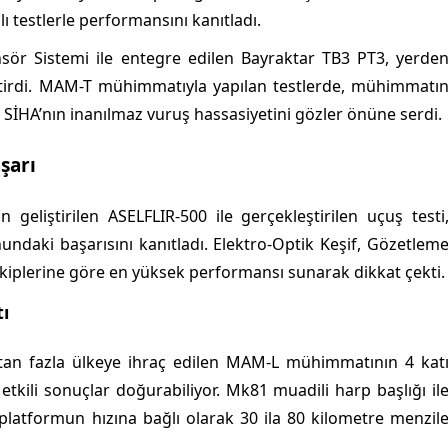
ı testlerle performansını kanıtladı.
sör Sistemi ile entegre edilen Bayraktar TB3 PT3, yerde
eştirdi. MAM-T mühimmatıyla yapılan testlerde, mühimmatı
ve SİHA’nın inanılmaz vuruş hassasiyetini gözler önüne serdi.
şarı
geliştirilen ASELFLIR-500 ile gerçekleştirilen uçuş testi
ndaki başarısını kanıtladı. Elektro-Optik Keşif, Gözetlem
kiplerine göre en yüksek performansı sunarak dikkat çekti.
ı
40’tan fazla ülkeye ihraç edilen MAM-L mühimmatının 4 kat
tkili sonuçlar doğurabiliyor. Mk81 muadili harp başlığı il
latformun hızına bağlı olarak 30 ila 80 kilometre menzil