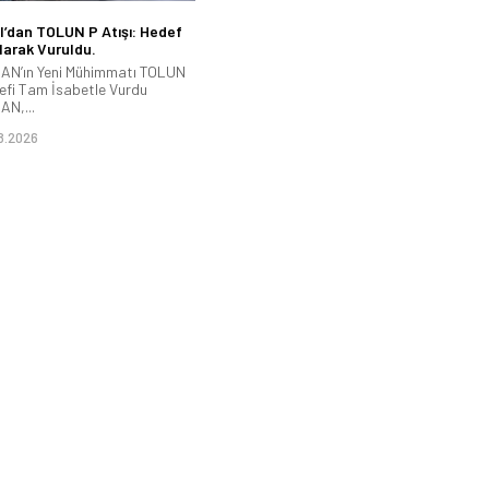
’dan TOLUN P Atışı: Hedef
arak Vuruldu.
N’ın Yeni Mühimmatı TOLUN
efi Tam İsabetle Vurdu
N,...
8.2026