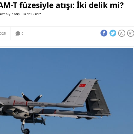
M-T füzesiyle atışı: İki delik mi?
zesiyle atışı: İki delik mi?
A
A
-
+
2025
0