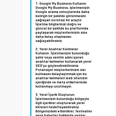
Google My Business Kullanın:
Google My Business, işletmenizin
Google arama sonuçlarında daha
belirgin bir şekilde görünmesini
sağlayan ücretsiz bir araçtır.
İşletme bilgilerinizi doğru ve
güncel bir şekilde bu platformda
paylaşarak müşterilerinizin size
daha kolay ulaşmasını
sağlayabilirsiniz.
Yerel Anahtar Kelimeler
Kullanın:
İşletmenizin bulunduğu
şehir veya semtin adını içeren
anahtar kelimeler kullanarak yerel
SEO’yu güçlendirebilirsiniz.
Potansiyel müşterilerinizin sizi
bulmasını kolaylaştırmak için bu
anahtar kelimeleri web sitenizin
içeriğinde ve meta etiketlerinde
kullanmayı unutmayın.
Yerel İçerik Oluşturun:
İşletmenizin bulunduğu bölgeyle
ilgili içerikler oluşturarak yerel
kitleleri hedefleyebilirsiniz.
Bölgenizdeki etkinlikler, festivaller
veya haberler hakkında yazılar