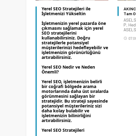
Yerel SEO Stratejileri ile
AKINCI
İşletmenizi Yükseltin
Tam Ol
ASELSA
İşletmenizin yerel pazarda öne
P, Hed
çıkmasını sağlamak için yerel
ASELSA
SEO stratejilerini
kullanabilirsiniz. Doğru
07.0
stratejilerle potansiyel
müşterilerinizi hedefleyebilir ve
işletmenizin görünürlüğünü
artırabilirsiniz.
Yerel SEO Nedir ve Neden
Önemli?
Yerel SEO, işletmenizin belirli
bir coğrafi bölgede arama
motorlarında daha üst sıralarda
görünmesini sağlayan bir
stratejidir. Bu strateji sayesinde
potansiyel müşterileriniz sizi
daha kolay bulabilir ve
işletmenizin bilinirliğini
artırabilirsiniz.
Yerel SEO Stratejileri