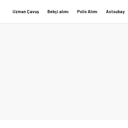
Uzman Çavuş
Bekçi alımı
Polis Alımı
Astsubay