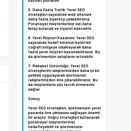
bazıları şunlardır:
Daha Fazla Trafik:
Yerel SEO
stratejileri sayesinde web sitenize
daha fazla ziyaretçi çekebilirsiniz.
Potansiyel müşterileriniz sizi daha
kolay bulacak ve ziyaret edecektir.
Yerel Müşteri Kazanımı:
Yerel SEO
sayesinde hedef kitlenizi belirli bir
coğrafi bölgeye odaklayarak daha
fazla yerel müşteri kazanabilirsiniz. Bu
da işletmenizin satışlarını artırabilir.
Rekabet Üstünlüğü:
Yerel SEO
stratejilerini rakiplerinizden daha iyi bir
şekilde uygulayarak işletmenizi
rakiplerinizden öne çıkarabilirsiniz. Bu
da müşterilerin sizi tercih etmelerini
sağlar.
Sonuç
Yerel SEO stratejileri, işletmenizin yerel
pazarda öne çıkmasını sağlayan önemli
bir araçtır. Doğru stratejileri kullanarak
potansiyel müşterilerinizi
hedefleyebilir ve işletmenizin