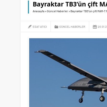
Bayraktar TB3’ün çift MA
Anasayfa
»
Güncel Haberler
»
Bayraktar TB3’ün çift MAM-T fü
ESAT ATICI
GÜNCEL HABERLER
20.01.