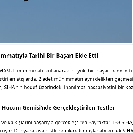
matıyla Tarihi Bir Başarı Elde Etti
 MAM-T mühimmatı kullanarak büyük bir başarı elde etti
irilen atışlarda, 2 adet mühimmatın aynı delikten geçmes
m, SİHA’nın hedef üzerindeki inanılmaz hassasiyetini bir ke
Hücum Gemisi’nde Gerçekleştirilen Testler
e kalkışlarını başarıyla gerçekleştiren Bayraktar TB3 SİHA
dürüyor. Dünyada kısa pistli gemilere konuşlanabilen tek SİH