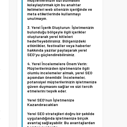
müşterilerinizin sizi bulmasını
kolaylaştırmak için bu anahtar
kelimeleri web sitenizin içeriğinde ve
meta etiketlerinde kullanmayı
n
unutmayın.
n
Yerel İçerik Oluşturun:
İşletmenizin
bulunduğu bölgeyle ilgili içerikler
oluşturarak yerel kitleleri
hedefleyebilirsiniz. Bölgenizdeki
etkinlikler, festivaller veya haberler
hakkında yazılar paylaşarak yerel
SEO’yu güçlendirebilirsiniz.
,
Yerel İncelemelere Önem Verin:
Müşterilerinizden işletmenizle ilgili
e
olumlu incelemeler almak, yerel SEO
açısından önemlidir. İncelemeler,
potansiyel müşterilerinizin işletmenize
güven duymasını sağlar ve sizi tercih
etmelerini teşvik eder.
Yerel SEO’nun İşletmenize
ı
Kazandıracakları
e
Yerel SEO stratejileri doğru bir şekilde
e
uygulandığında işletmenize birçok
avantaj sağlayabilir. Bu avantajlardan