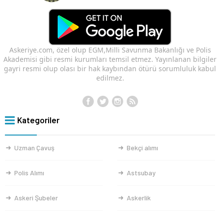
Askeriye.com, özel olup EGM,Milli Savunma Bakanlığı ve Polis
Akademisi gibi resmi kurumları temsil etmez. Yayınlanan bilgiler
gayri resmi olup olası bir hak kaybından ötürü sorumluluk kabul
edilmez.
Kategoriler
Uzman Çavuş
Bekçi alımı
Polis Alımı
Astsubay
Askeri Şubeler
Askerlik