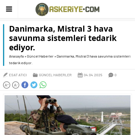
Danimarka, Mistral 3 hava
savunma sistemleri tedarik
ediyor.
Anasayfa
»
Güncel Haberler
»
Danimarka, Mistral 3 hava savunma sistemleri
tedarik ediyor.
ESAT ATICI
GÜNCEL HABERLER
04.04.2025
0
A
A
+
-