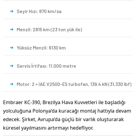
Seyir Hızı: 870 km/sa
Menzil: 2815 km (23 ton yük ile)
Yüksüz Menzil: 6130 km
Servis İrtifası: 11.000 metre
Motor: 2 × IAE V2500-E5 turbofan, 139.4 kN (31,330 lbf)
Embraer KC-390, Brezilya Hava Kuvvetleri ile başladığı
yolculuğuna Polonya’da kuracağı montaj hattıyla devam
edecek. Şirket, Avrupa’da güçlü bir varlık oluşturarak
küresel yayılmasını artırmayı hedefliyor.