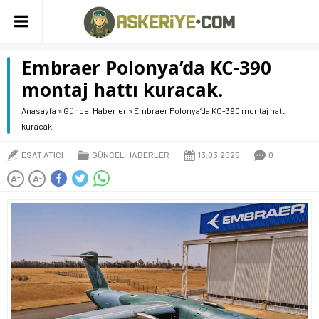
Embraer Polonya’da KC-390
montaj hattı kuracak.
Anasayfa
»
Güncel Haberler
»
Embraer Polonya’da KC-390 montaj hattı
kuracak.
ESAT ATICI
GÜNCEL HABERLER
13.03.2025
0
A
A
+
-