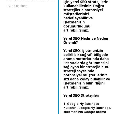
için yerel SEO stratejilerini
kullanabilirsiniz. Doğru
08.08.2026
stratejilerle potansiyel
müşterilerinizi
hedefleyebilir ve
işletmenizin
görünürlüğünü
artırabilirsiniz.
Yerel SEO Nedir ve Neden
Önemli?
Yerel SEO, işletmenizin
belirli bir coğrafi bölgede
arama motorlarında daha
üst sıralarda görünmesini
sağlayan bir stratejidir. Bu
strateji sayesinde
potansiyel müşterileriniz
sizi daha kolay bulabilir ve
işletmenizin bilinirliğini
artırabilirsiniz.
Yerel SEO Stratejileri
Google My Business
Kullanın:
Google My Business,
işletmenizin Google arama