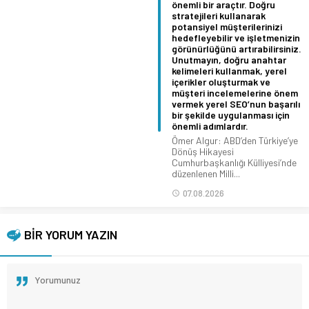
önemli bir araçtır. Doğru
stratejileri kullanarak
potansiyel müşterilerinizi
hedefleyebilir ve işletmenizin
görünürlüğünü artırabilirsiniz.
Unutmayın, doğru anahtar
kelimeleri kullanmak, yerel
içerikler oluşturmak ve
müşteri incelemelerine önem
vermek yerel SEO’nun başarılı
bir şekilde uygulanması için
önemli adımlardır.
Ömer Algur: ABD’den Türkiye’ye
Dönüş Hikayesi
Cumhurbaşkanlığı Külliyesi’nde
düzenlenen Milli...
07.08.2026
BİR YORUM YAZIN