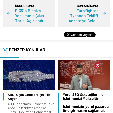
ÖNCEKİ KONU
SONRAKİ KONU
F-35’in Block 4
Eurofighter
Yazılımının Çıkış
Typhoon Teklifi
Tarihi Açıklandı
Ankara’ya Geldi!
BENZER KONULAR
Yerel SEO Stratejileri ile
ABD, Uçak Gemileri İçin İHA
İşletmenizi Yükseltin
Arıyor
ABD Donanması, İnsansız Hava
İşletmenizin yerel pazarda
Aracı Geliştiriyor Amerika
öne çıkmasını sağlamak
Birleşik Devletleri Donanması,...