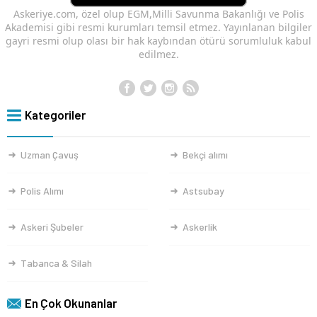
Askeriye.com, özel olup EGM,Milli Savunma Bakanlığı ve Polis
Akademisi gibi resmi kurumları temsil etmez. Yayınlanan bilgiler
gayri resmi olup olası bir hak kaybından ötürü sorumluluk kabul
edilmez.
Kategoriler
Uzman Çavuş
Bekçi alımı
Polis Alımı
Astsubay
Askeri Şubeler
Askerlik
Tabanca & Silah
En Çok Okunanlar