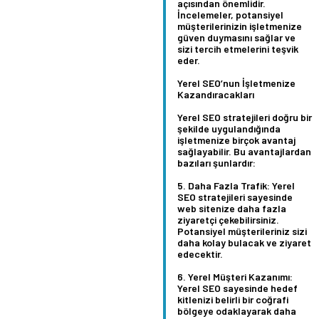
açısından önemlidir.
İncelemeler, potansiyel
müşterilerinizin işletmenize
güven duymasını sağlar ve
sizi tercih etmelerini teşvik
eder.
Yerel SEO’nun İşletmenize
Kazandıracakları
Yerel SEO stratejileri doğru bir
şekilde uygulandığında
işletmenize birçok avantaj
sağlayabilir. Bu avantajlardan
bazıları şunlardır:
Daha Fazla Trafik:
Yerel
SEO stratejileri sayesinde
web sitenize daha fazla
ziyaretçi çekebilirsiniz.
Potansiyel müşterileriniz sizi
daha kolay bulacak ve ziyaret
edecektir.
Yerel Müşteri Kazanımı:
Yerel SEO sayesinde hedef
kitlenizi belirli bir coğrafi
bölgeye odaklayarak daha