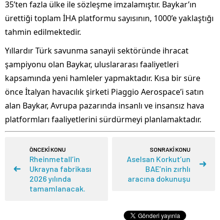
35’ten fazla ülke ile sözleşme imzalamıştır. Baykar’ın
ürettiği toplam İHA platformu sayısının, 1000’e yaklaştığı
tahmin edilmektedir.
Yıllardır Türk savunma sanayii sektöründe ihracat
şampiyonu olan Baykar, uluslararası faaliyetleri
kapsamında yeni hamleler yapmaktadır. Kısa bir süre
önce İtalyan havacılık şirketi Piaggio Aerospace’i satın
alan Baykar, Avrupa pazarında insanlı ve insansız hava
platformları faaliyetlerini sürdürmeyi planlamaktadır.
ÖNCEKİ KONU
SONRAKİ KONU
Rheinmetall’in
Aselsan Korkut’un
Ukrayna fabrikası
BAE’nin zırhlı
2026 yılında
aracına dokunuşu
tamamlanacak.