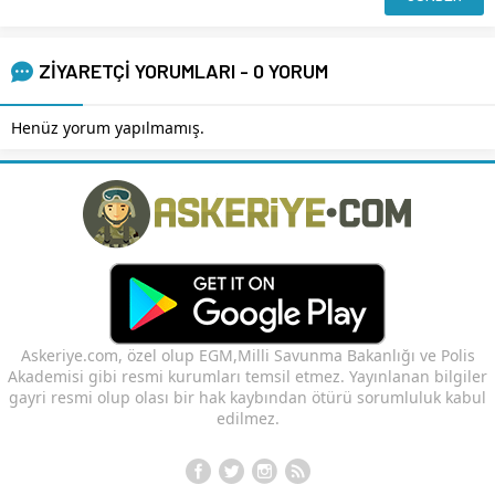
ZİYARETÇİ YORUMLARI - 0 YORUM
Henüz yorum yapılmamış.
Askeriye.com, özel olup EGM,Milli Savunma Bakanlığı ve Polis
Akademisi gibi resmi kurumları temsil etmez. Yayınlanan bilgiler
gayri resmi olup olası bir hak kaybından ötürü sorumluluk kabul
edilmez.