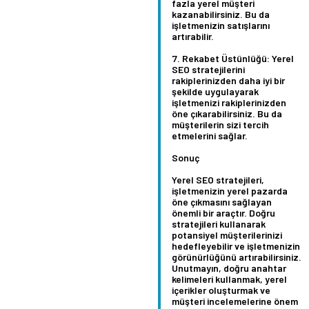
fazla yerel müşteri
kazanabilirsiniz. Bu da
işletmenizin satışlarını
artırabilir.
Rekabet Üstünlüğü:
Yerel
SEO stratejilerini
rakiplerinizden daha iyi bir
şekilde uygulayarak
işletmenizi rakiplerinizden
öne çıkarabilirsiniz. Bu da
müşterilerin sizi tercih
etmelerini sağlar.
Sonuç
Yerel SEO stratejileri,
işletmenizin yerel pazarda
öne çıkmasını sağlayan
önemli bir araçtır. Doğru
stratejileri kullanarak
potansiyel müşterilerinizi
hedefleyebilir ve işletmenizin
görünürlüğünü artırabilirsiniz.
Unutmayın, doğru anahtar
kelimeleri kullanmak, yerel
içerikler oluşturmak ve
müşteri incelemelerine önem