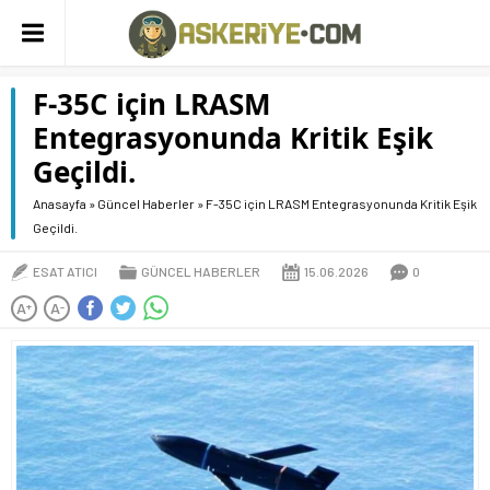
F-35C için LRASM
Entegrasyonunda Kritik Eşik
Geçildi.
Anasayfa
»
Güncel Haberler
»
F-35C için LRASM Entegrasyonunda Kritik Eşik
Geçildi.
ESAT ATICI
GÜNCEL HABERLER
15.06.2026
0
A
A
+
-