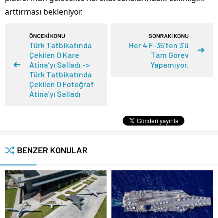
arttırması bekleniyor.
ÖNCEKİ KONU
SONRAKİ KONU
Türk Tatbikatında
Her 4 F-35’ten 3’ü
Çekilen O Kare
Tam Görev
Atina’yı Salladı ->
Yapamıyor.
Türk Tatbikatında
Çekilen O Fotoğraf
Atina’yı Salladı
BENZER KONULAR