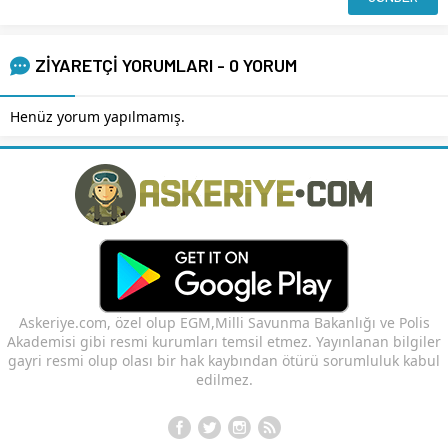
ZİYARETÇİ YORUMLARI - 0 YORUM
Henüz yorum yapılmamış.
Askeriye.com, özel olup EGM,Milli Savunma Bakanlığı ve Polis
Akademisi gibi resmi kurumları temsil etmez. Yayınlanan bilgiler
gayri resmi olup olası bir hak kaybından ötürü sorumluluk kabul
edilmez.