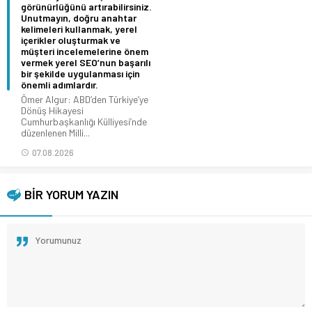
görünürlüğünü artırabilirsiniz.
Unutmayın, doğru anahtar
kelimeleri kullanmak, yerel
içerikler oluşturmak ve
müşteri incelemelerine önem
vermek yerel SEO’nun başarılı
bir şekilde uygulanması için
önemli adımlardır.
Ömer Algur: ABD’den Türkiye’ye
Dönüş Hikayesi
Cumhurbaşkanlığı Külliyesi’nde
düzenlenen Milli...
07.08.2026
BİR YORUM YAZIN