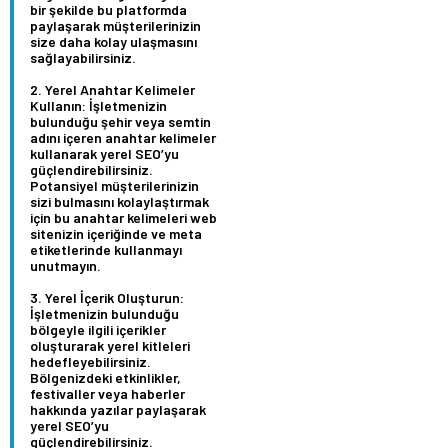
bir şekilde bu platformda
paylaşarak müşterilerinizin
size daha kolay ulaşmasını
sağlayabilirsiniz.
Yerel Anahtar Kelimeler
Kullanın:
İşletmenizin
bulunduğu şehir veya semtin
adını içeren anahtar kelimeler
kullanarak yerel SEO’yu
güçlendirebilirsiniz.
Potansiyel müşterilerinizin
sizi bulmasını kolaylaştırmak
için bu anahtar kelimeleri web
sitenizin içeriğinde ve meta
etiketlerinde kullanmayı
unutmayın.
Yerel İçerik Oluşturun:
İşletmenizin bulunduğu
bölgeyle ilgili içerikler
oluşturarak yerel kitleleri
hedefleyebilirsiniz.
Bölgenizdeki etkinlikler,
festivaller veya haberler
hakkında yazılar paylaşarak
yerel SEO’yu
güçlendirebilirsiniz.