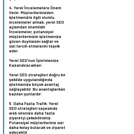
Yerel İncelemelere Önem
Verin:
Müşterilerinizden
işletmenizle ilgili olumlu
incelemeler almak, yerel SEO
açısından önemlidir.
İncelemeler, potansiyel
müşterilerinizin işletmenize
güven duymasını sağlar ve
sizi tercih etmelerini teşvik
eder.
Yerel SEO’nun İşletmenize
Kazandıracakları
Yerel SEO stratejileri doğru bir
şekilde uygulandığında
işletmenize birçok avantaj
sağlayabilir. Bu avantajlardan
bazıları şunlardır:
Daha Fazla Trafik:
Yerel
SEO stratejileri sayesinde
web sitenize daha fazla
ziyaretçi çekebilirsiniz.
Potansiyel müşterileriniz sizi
daha kolay bulacak ve ziyaret
edecektir.