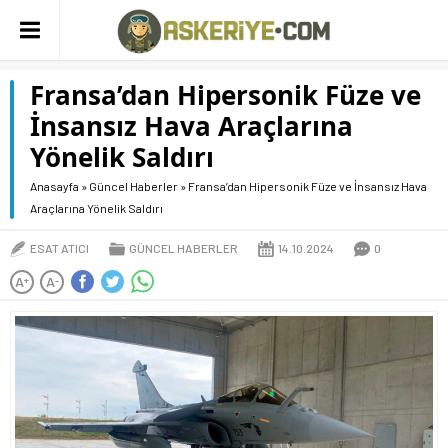
Fransa’dan Hipersonik Füze ve
İnsansız Hava Araçlarına
Yönelik Saldırı
Anasayfa
»
Güncel Haberler
»
Fransa’dan Hipersonik Füze ve İnsansız Hava
Araçlarına Yönelik Saldırı
ESAT ATICI
GÜNCEL HABERLER
14.10.2024
0
A
A
+
-