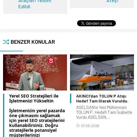
Araçları Teslim
Ateş!
Edildi
BENZER KONULAR
Yerel SEO Stratejileri ile
AKINCI’dan TOLUN P Atışı:
İşletmenizi Yükseltin
Hedef Tam Olarak Vuruldu.
ASELSAN’ın Yeni Mühimmatı
İşletmenizin yerel pazarda
TOLUN P, Hedefi Tam İsabetle
öne çıkmasını sağlamak
Vurdu ASELSAN,...
için yerel SEO stratejilerini
kullanabilirsiniz. Doğru
07.08.2026
stratejilerle potansiyel
müşterilerinizi