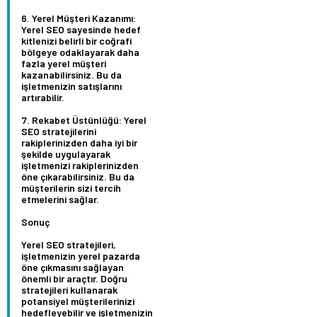
Yerel Müşteri Kazanımı:
Yerel SEO sayesinde hedef
kitlenizi belirli bir coğrafi
bölgeye odaklayarak daha
fazla yerel müşteri
kazanabilirsiniz. Bu da
işletmenizin satışlarını
artırabilir.
Rekabet Üstünlüğü:
Yerel
SEO stratejilerini
rakiplerinizden daha iyi bir
şekilde uygulayarak
işletmenizi rakiplerinizden
öne çıkarabilirsiniz. Bu da
müşterilerin sizi tercih
etmelerini sağlar.
Sonuç
Yerel SEO stratejileri,
işletmenizin yerel pazarda
öne çıkmasını sağlayan
önemli bir araçtır. Doğru
stratejileri kullanarak
potansiyel müşterilerinizi
hedefleyebilir ve işletmenizin