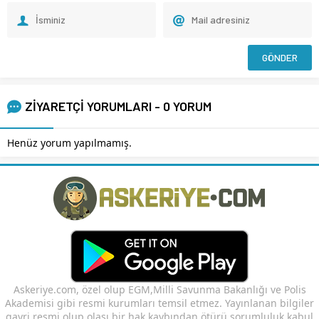
ZİYARETÇİ YORUMLARI - 0 YORUM
Henüz yorum yapılmamış.
Askeriye.com, özel olup EGM,Milli Savunma Bakanlığı ve Polis
Akademisi gibi resmi kurumları temsil etmez. Yayınlanan bilgiler
gayri resmi olup olası bir hak kaybından ötürü sorumluluk kabul