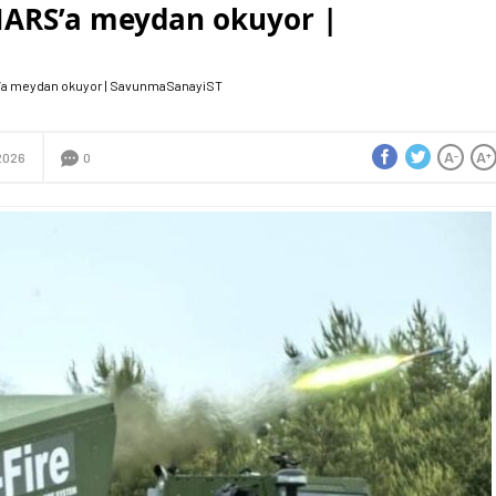
IMARS’a meydan okuyor |
RS’a meydan okuyor | SavunmaSanayiST
A
A
-
+
2026
0