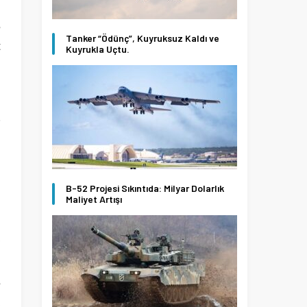
e
Tanker “Ödünç”, Kuyruksuz Kaldı ve
t
Kuyrukla Uçtu.
i
.
a
B-52 Projesi Sıkıntıda: Milyar Dolarlık
Maliyet Artışı
i
,
e
,