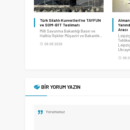
Türk Silahlı Kuvvetleri’ne TAYFUN
Almany
ve SOM-B1T Teslimatı
Yanınd
Aracı
Milli Savunma Bakanlığı Basın ve
Halkla İlişkiler Müşaviri ve Bakanlık...
Leipzi
Tehlike
06.08.2026
Leipzi
Ukrayna
06.0
BİR YORUM YAZIN