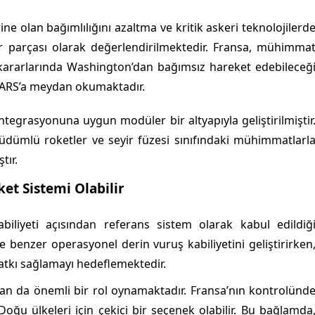
e olan bağımlılığını azaltma ve kritik askeri teknolojilerd
r parçası olarak değerlendirilmektedir. Fransa, mühimma
t kararlarında Washington’dan bağımsız hareket edebileceğ
 HIMARS’a meydan okumaktadır.
tegrasyonuna uygun modüler bir altyapıyla geliştirilmiştir
üdümlü roketler ve seyir füzesi sınıfındaki mühimmatlarl
tır.
et Sistemi Olabilir
iliyeti açısından referans sistem olarak kabul edildiğ
e benzer operasyonel derin vuruş kabiliyetini geliştirirken
tkı sağlamayı hedeflemektedir.
ndan da önemli bir rol oynamaktadır. Fransa’nın kontrolünd
Doğu ülkeleri için çekici bir seçenek olabilir. Bu bağlamda