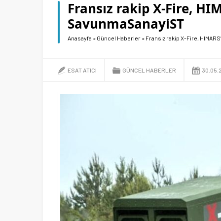
Fransız rakip X-Fire, H
SavunmaSanayiST
Anasayfa
»
Güncel Haberler
»
Fransız rakip X-Fire, HIMA
ESAT ATICI
GÜNCEL HABERLER
30.05.