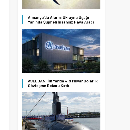
Almanya’da Alarm: Ukrayna Uçağı
Yanında Şüpheli İnsansız Hava Aracı
e
ASELSAN, İlk Yarıda 4,9 Milyar Dolarlık
D
Sözleşme Rekoru Kırdı.
i
u