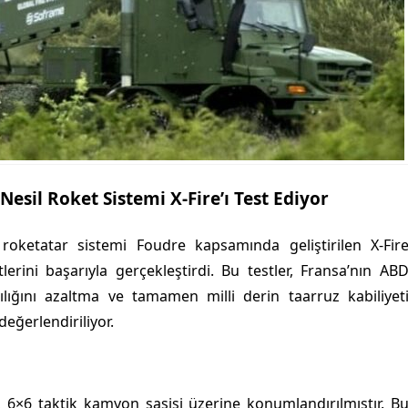
Nesil Roket Sistemi X-Fire’ı Test Ediyor
roketatar sistemi Foudre kapsamında geliştirilen X-Fir
lerini başarıyla gerçekleştirdi. Bu testler, Fransa’nın AB
lığını azaltma ve tamamen milli derin taarruz kabiliyet
eğerlendiriliyor.
ri, 6×6 taktik kamyon şasisi üzerine konumlandırılmıştır. B