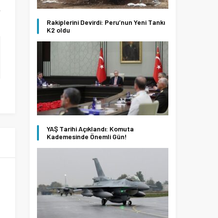
e
Rakiplerini Devirdi: Peru’nun Yeni Tankı
K2 oldu
YAŞ Tarihi Açıklandı: Komuta
Kademesinde Önemli Gün!