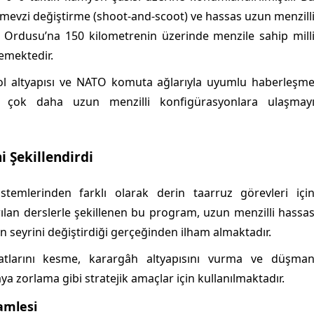
a mevzi değiştirme (shoot-and-scoot) ve hassas uzun menzill
nsa Ordusu’na 150 kilometrenin üzerinde menzile sahip mill
emektedir.
trol altyapısı ve NATO komuta ağlarıyla uyumlu haberleşm
kte çok daha uzun menzilli konfigürasyonlara ulaşmay
 Şekillendirdi
stemlerinden farklı olarak derin taarruz görevleri içi
rılan derslerle şekillenen bu program, uzun menzilli hassa
 seyrini değiştirdiği gerçeğinden ilham almaktadır.
hatlarını kesme, karargâh altyapısını vurma ve düşma
a zorlama gibi stratejik amaçlar için kullanılmaktadır.
amlesi