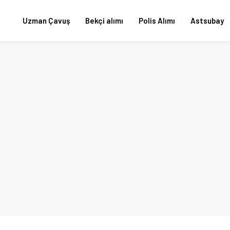
Uzman Çavuş
Bekçi alımı
Polis Alımı
Astsubay