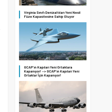
i
i
Virginia Sınıfı Denizaltıları Yeni Nesil
Füze Kapasitesine Sahip Oluyor
e
ı
GCAP’ın Kapıları Yeni Ortaklara
n
Kapanıyor! –> GCAP’ın Kapıları Yeni
s
Ortaklar İçin Kapanıyor!
n