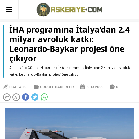
İHA programına İtalya’dan 2.4
milyar avroluk katkı:
Leonardo-Baykar projesi öne
çıkıyor
Anasayfa
»
Güncel Haberler
»
İHA programına İtalya’dan 2.4 milyar avroluk
katkı: Leonardo-Baykar projesi öne çıkıyor
ESAT ATICI
GÜNCEL HABERLER
12.10.2025
0
A
A
+
-