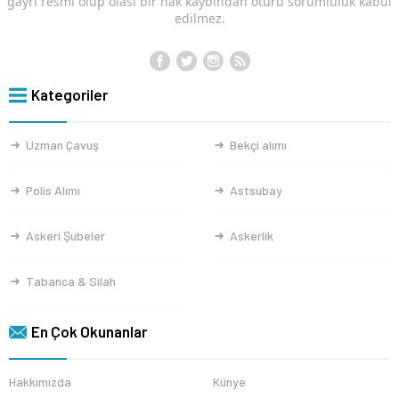
gayri resmi olup olası bir hak kaybından ötürü sorumluluk kabul
edilmez.
Kategoriler
Uzman Çavuş
Bekçi alımı
Polis Alımı
Astsubay
Askeri Şubeler
Askerlik
Tabanca & Silah
En Çok Okunanlar
Hakkımızda
Künye