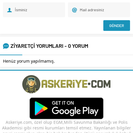
ZİYARETÇİ YORUMLARI - 0 YORUM
Henüz yorum yapılmamış.
Askeriye.com, özel olup EGM,Milli Savunma Bakanlığı ve Polis
Akademisi gibi resmi kurumları temsil etmez. Yayınlanan bilgiler