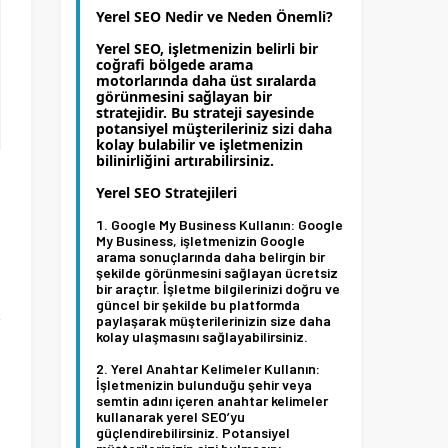
Yerel SEO Nedir ve Neden Önemli?
Yerel SEO, işletmenizin belirli bir
coğrafi bölgede arama
motorlarında daha üst sıralarda
görünmesini sağlayan bir
stratejidir. Bu strateji sayesinde
potansiyel müşterileriniz sizi daha
kolay bulabilir ve işletmenizin
bilinirliğini artırabilirsiniz.
Yerel SEO Stratejileri
Google My Business Kullanın:
Google
i
My Business, işletmenizin Google
arama sonuçlarında daha belirgin bir
şekilde görünmesini sağlayan ücretsiz
bir araçtır. İşletme bilgilerinizi doğru ve
güncel bir şekilde bu platformda
k
paylaşarak müşterilerinizin size daha
kolay ulaşmasını sağlayabilirsiniz.
Yerel Anahtar Kelimeler Kullanın:
İşletmenizin bulunduğu şehir veya
semtin adını içeren anahtar kelimeler
kullanarak yerel SEO’yu
m
güçlendirebilirsiniz. Potansiyel