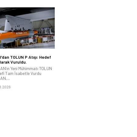
’dan TOLUN P Atışı: Hedef
arak Vuruldu.
N’ın Yeni Mühimmatı TOLUN
efi Tam İsabetle Vurdu
N,...
8.2026