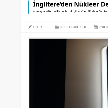
İngiltere’den Nükleer De
Anasayfa
»
Güncel Haberler
»
İngiltere’den Nükleer Denizalt
ESAT ATICI
GÜNCEL HABERLER
27.01.