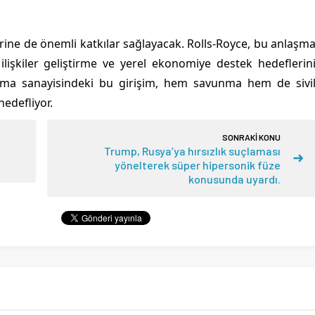
cirine de önemli katkılar sağlayacak. Rolls-Royce, bu anlaşm
ilişkiler geliştirme ve yerel ekonomiye destek hedeflerin
unma sanayisindeki bu girişim, hem savunma hem de sivi
edefliyor.
SONRAKİ KONU
Trump, Rusya’ya hırsızlık suçlaması
yönelterek süper hipersonik füze
konusunda uyardı.