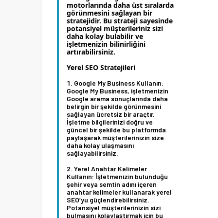
motorlarında daha üst sıralarda
görünmesini sağlayan bir
stratejidir. Bu strateji sayesinde
potansiyel müşterileriniz sizi
daha kolay bulabilir ve
işletmenizin bilinirliğini
artırabilirsiniz.
Yerel SEO Stratejileri
Google My Business Kullanın:
Google My Business, işletmenizin
Google arama sonuçlarında daha
belirgin bir şekilde görünmesini
sağlayan ücretsiz bir araçtır.
İşletme bilgilerinizi doğru ve
güncel bir şekilde bu platformda
paylaşarak müşterilerinizin size
daha kolay ulaşmasını
sağlayabilirsiniz.
Yerel Anahtar Kelimeler
Kullanın:
İşletmenizin bulunduğu
şehir veya semtin adını içeren
anahtar kelimeler kullanarak yerel
SEO’yu güçlendirebilirsiniz.
Potansiyel müşterilerinizin sizi
bulmasını kolaylaştırmak için bu