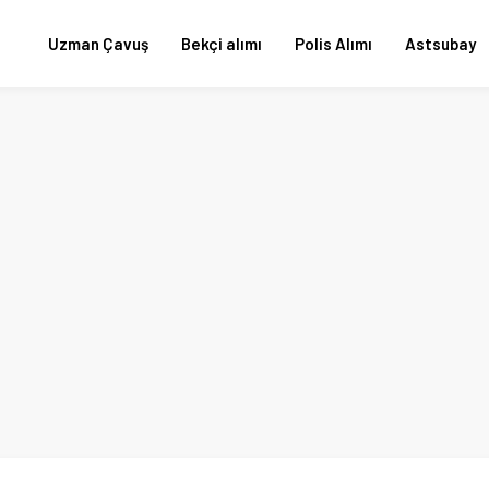
Uzman Çavuş
Bekçi alımı
Polis Alımı
Astsubay