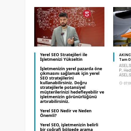
Yerel SEO Stratejileri ile
AKINCI
İşletmenizi Yükseltin
Tam Ol
ASELSA
İşletmenizin yerel pazarda öne
P, Hed
çıkmasını sağlamak için yerel
ASELSA
SEO stratejilerini
kullanabilirsiniz. Doğru
07.0
stratejilerle potansiyel
müşterilerinizi hedefleyebilir ve
işletmenizin görünürlüğünü
artırabilirsiniz.
Yerel SEO Nedir ve Neden
Önemli?
Yerel SEO, işletmenizin belirli
bir coğrafi bölgede arama