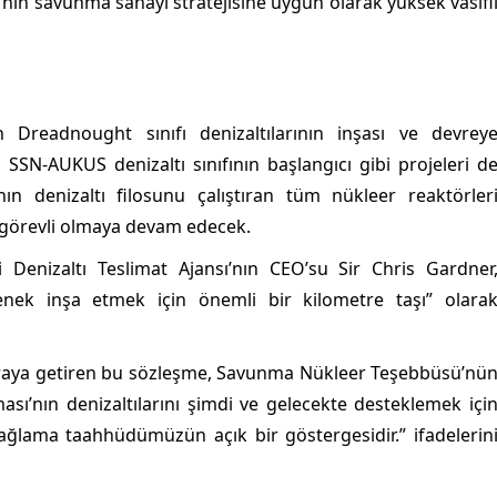
e’nin savunma sanayi stratejisine uygun olarak yüksek vasıfl
n Dreadnought sınıfı denizaltılarının inşası ve devrey
 SSN-AUKUS denizaltı sınıfının başlangıcı gibi projeleri d
nın denizaltı filosunu çalıştıran tüm nükleer reaktörler
görevli olmaya devam edecek.
 Denizaltı Teslimat Ajansı’nın CEO’su Sir Chris Gardner
etenek inşa etmek için önemli bir kilometre taşı” olara
 araya getiren bu sözleşme, Savunma Nükleer Teşebbüsü’nü
ası’nın denizaltılarını şimdi ve gelecekte desteklemek içi
 sağlama taahhüdümüzün açık bir göstergesidir.” ifadelerin