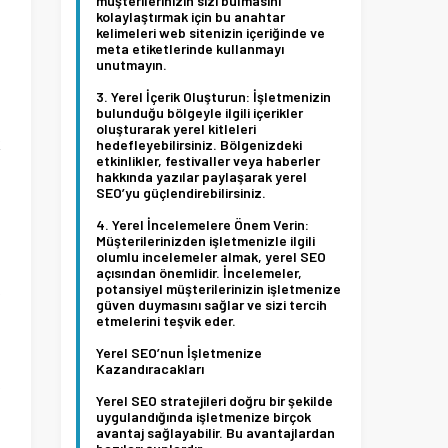
müşterilerinizin sizi bulmasını
n
kolaylaştırmak için bu anahtar
kelimeleri web sitenizin içeriğinde ve
n
meta etiketlerinde kullanmayı
unutmayın.
n
Yerel İçerik Oluşturun:
İşletmenizin
bulunduğu bölgeyle ilgili içerikler
oluşturarak yerel kitleleri
k
hedefleyebilirsiniz. Bölgenizdeki
etkinlikler, festivaller veya haberler
a
hakkında yazılar paylaşarak yerel
SEO’yu güçlendirebilirsiniz.
Yerel İncelemelere Önem Verin:
Müşterilerinizden işletmenizle ilgili
olumlu incelemeler almak, yerel SEO
açısından önemlidir. İncelemeler,
,
potansiyel müşterilerinizin işletmenize
güven duymasını sağlar ve sizi tercih
etmelerini teşvik eder.
Yerel SEO’nun İşletmenize
i
Kazandıracakları
,
Yerel SEO stratejileri doğru bir şekilde
uygulandığında işletmenize birçok
avantaj sağlayabilir. Bu avantajlardan