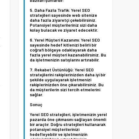
ı
bazıları şunlardır:
Daha Fazla Trafik:
Yerel SEO
stratejileri sayesinde web sitenize
daha fazla ziyaretçi çekebilirsiniz.
Potansiyel müşterileriniz sizi daha
kolay bulacak ve ziyaret edecektir.
e
Yerel Müşteri Kazanımı:
Yerel SEO
sayesinde hedef kitlenizi belirli bir
e
coğrafi bölgeye odaklayarak daha
i
fazla yerel müşteri kazanabilirsiniz. Bu
da işletmenizin satışlarını artırabilir.
Rekabet Üstünlüğü:
Yerel SEO
,
stratejilerini rakiplerinizden daha iyi bir
şekilde uygulayarak işletmenizi
k
rakiplerinizden öne çıkarabilirsiniz. Bu
da müşterilerin sizi tercih etmelerini
sağlar.
n
Sonuç
n
Yerel SEO stratejileri, işletmenizin yerel
pazarda öne çıkmasını sağlayan önemli
i
bir araçtır. Doğru stratejileri kullanarak
potansiyel müşterilerinizi
hedefleyebilir ve işletmenizin