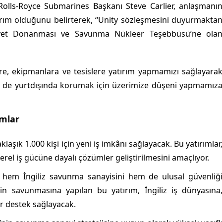
r. Rolls-Royce Submarines Başkanı Steve Carlier, anlaşmanı
atırım olduğunu belirterek, “Unity sözleşmesini duyurmakta
iyet Donanması ve Savunma Nükleer Teşebbüsü’ne ola
e, ekipmanlara ve tesislere yatırım yapmamızı sağlayara
em de yurtdışında korumak için üzerimize düşeni yapmamız
ımlar
aşık 1.000 kişi için yeni iş imkânı sağlayacak. Bu yatırımlar
rel iş gücüne dayalı çözümler geliştirilmesini amaçlıyor.
hem İngiliz savunma sanayisini hem de ulusal güvenliğ
nin savunmasına yapılan bu yatırım, İngiliz iş dünyasına
ir destek sağlayacak.