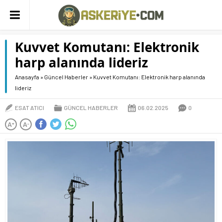
Kuvvet Komutanı: Elektronik
harp alanında lideriz
Anasayfa
»
Güncel Haberler
»
Kuvvet Komutanı: Elektronik harp alanında
lideriz
ESAT ATICI
GÜNCEL HABERLER
06.02.2025
0
A
A
+
-