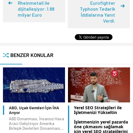
Rheinmetall ile
Eurofighter
dijitalleşiyor: 1.88
Typhoon Tedarik
milyar Euro
İddialarına Yanıt
Verdi.
BENZER KONULAR
Yerel SEO Stratejileri ile
ABD, Uçak Gemileri İçin İHA
İşletmenizi Yükseltin
Arıyor
ABD Donanması, İnsansız Hava
İşletmenizin yerel pazarda
Aracı Geliştiriyor Amerika
öne çıkmasını sağlamak
Birleşik Devletleri Donanması,...
için yerel SEO stratejilerini