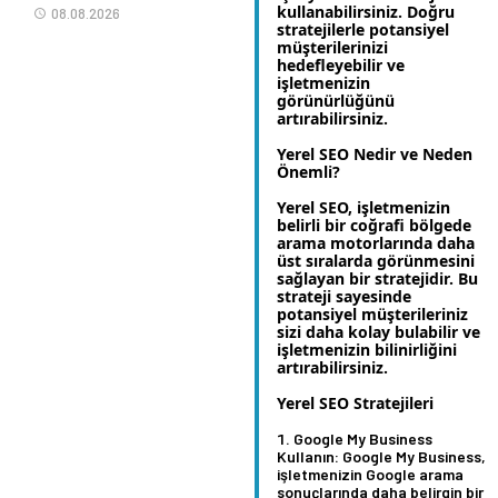
kullanabilirsiniz. Doğru
08.08.2026
stratejilerle potansiyel
müşterilerinizi
hedefleyebilir ve
işletmenizin
görünürlüğünü
artırabilirsiniz.
Yerel SEO Nedir ve Neden
Önemli?
Yerel SEO, işletmenizin
belirli bir coğrafi bölgede
arama motorlarında daha
üst sıralarda görünmesini
sağlayan bir stratejidir. Bu
strateji sayesinde
potansiyel müşterileriniz
sizi daha kolay bulabilir ve
işletmenizin bilinirliğini
artırabilirsiniz.
Yerel SEO Stratejileri
Google My Business
Kullanın:
Google My Business,
işletmenizin Google arama
sonuçlarında daha belirgin bir