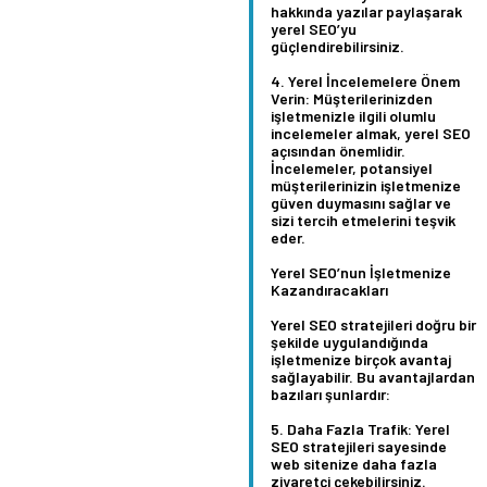
hakkında yazılar paylaşarak
yerel SEO’yu
güçlendirebilirsiniz.
Yerel İncelemelere Önem
Verin:
Müşterilerinizden
işletmenizle ilgili olumlu
incelemeler almak, yerel SEO
açısından önemlidir.
İncelemeler, potansiyel
müşterilerinizin işletmenize
güven duymasını sağlar ve
sizi tercih etmelerini teşvik
eder.
Yerel SEO’nun İşletmenize
Kazandıracakları
Yerel SEO stratejileri doğru bir
şekilde uygulandığında
işletmenize birçok avantaj
sağlayabilir. Bu avantajlardan
bazıları şunlardır:
Daha Fazla Trafik:
Yerel
SEO stratejileri sayesinde
web sitenize daha fazla
ziyaretçi çekebilirsiniz.