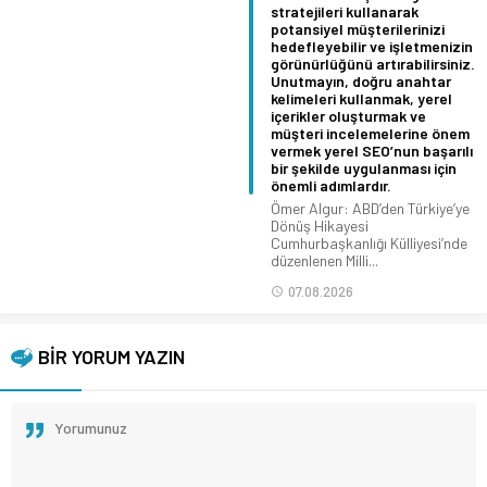
stratejileri kullanarak
potansiyel müşterilerinizi
hedefleyebilir ve işletmenizin
görünürlüğünü artırabilirsiniz.
Unutmayın, doğru anahtar
kelimeleri kullanmak, yerel
içerikler oluşturmak ve
müşteri incelemelerine önem
vermek yerel SEO’nun başarılı
bir şekilde uygulanması için
önemli adımlardır.
Ömer Algur: ABD’den Türkiye’ye
Dönüş Hikayesi
Cumhurbaşkanlığı Külliyesi’nde
düzenlenen Milli...
07.08.2026
BİR YORUM YAZIN