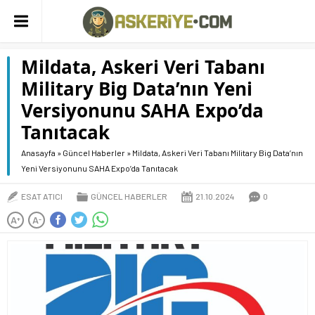
Mildata, Askeri Veri Tabanı
Military Big Data’nın Yeni
Versiyonunu SAHA Expo’da
Tanıtacak
Anasayfa
»
Güncel Haberler
»
Mildata, Askeri Veri Tabanı Military Big Data’nın
Yeni Versiyonunu SAHA Expo’da Tanıtacak
ESAT ATICI
GÜNCEL HABERLER
21.10.2024
0
A
A
+
-