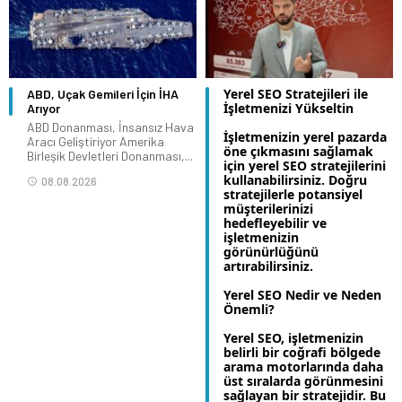
Yerel SEO Stratejileri ile
ABD, Uçak Gemileri İçin İHA
İşletmenizi Yükseltin
Arıyor
ABD Donanması, İnsansız Hava
İşletmenizin yerel pazarda
Aracı Geliştiriyor Amerika
öne çıkmasını sağlamak
Birleşik Devletleri Donanması,...
için yerel SEO stratejilerini
kullanabilirsiniz. Doğru
08.08.2026
stratejilerle potansiyel
müşterilerinizi
hedefleyebilir ve
işletmenizin
görünürlüğünü
artırabilirsiniz.
Yerel SEO Nedir ve Neden
Önemli?
Yerel SEO, işletmenizin
belirli bir coğrafi bölgede
arama motorlarında daha
üst sıralarda görünmesini
sağlayan bir stratejidir. Bu