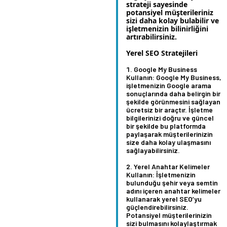
strateji sayesinde
potansiyel müşterileriniz
sizi daha kolay bulabilir ve
işletmenizin bilinirliğini
artırabilirsiniz.
Yerel SEO Stratejileri
Google My Business
Kullanın:
Google My Business,
işletmenizin Google arama
sonuçlarında daha belirgin bir
şekilde görünmesini sağlayan
ücretsiz bir araçtır. İşletme
bilgilerinizi doğru ve güncel
bir şekilde bu platformda
paylaşarak müşterilerinizin
size daha kolay ulaşmasını
sağlayabilirsiniz.
Yerel Anahtar Kelimeler
Kullanın:
İşletmenizin
bulunduğu şehir veya semtin
adını içeren anahtar kelimeler
kullanarak yerel SEO’yu
güçlendirebilirsiniz.
Potansiyel müşterilerinizin
sizi bulmasını kolaylaştırmak