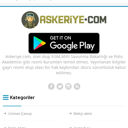
Askeriye.com, özel olup EGM,Milli Savunma Bakanlığı ve Polis
Akademisi gibi resmi kurumları temsil etmez. Yayınlanan bilgiler
gayri resmi olup olası bir hak kaybından ötürü sorumluluk kabul
edilmez.
Kategoriler
Uzman Çavuş
Bekçi alımı
Polis Alımı
Astsubay