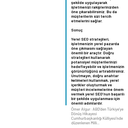
şekilde uygulayarak
işletmenizi rakiplerinizden
öne çıkarabilirsiniz. Bu da
müşterilerin sizi tercih
etmelerini sağlar.
Sonuç
Yerel SEO stratejileri,
işletmenizin yerel pazarda
öne çıkmasını sağlayan
önemli bir araçtır. Doğru
stratejileri kullanarak
potansiyel müşterilerinizi
hedefleyebilir ve işletmenizin
görünürlüğünü artırabilirsiniz.
Unutmayın, doğru anahtar
kelimeleri kullanmak, yerel
içerikler oluşturmak ve
müşteri incelemelerine önem
vermek yerel SEO’nun başarılı
bir şekilde uygulanması için
önemli adımlardır.
Ömer Algur: ABD’den Türkiye’ye
Dönüş Hikayesi
Cumhurbaşkanlığı Külliyesi’nde
düzenlenen Milli...