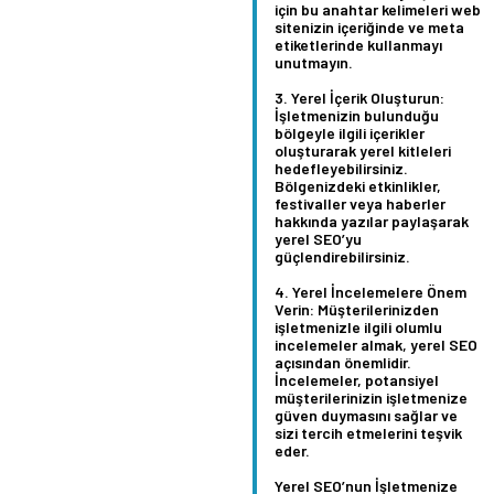
için bu anahtar kelimeleri web
sitenizin içeriğinde ve meta
etiketlerinde kullanmayı
unutmayın.
Yerel İçerik Oluşturun:
İşletmenizin bulunduğu
bölgeyle ilgili içerikler
oluşturarak yerel kitleleri
hedefleyebilirsiniz.
Bölgenizdeki etkinlikler,
festivaller veya haberler
hakkında yazılar paylaşarak
yerel SEO’yu
güçlendirebilirsiniz.
Yerel İncelemelere Önem
Verin:
Müşterilerinizden
işletmenizle ilgili olumlu
incelemeler almak, yerel SEO
açısından önemlidir.
İncelemeler, potansiyel
müşterilerinizin işletmenize
güven duymasını sağlar ve
sizi tercih etmelerini teşvik
eder.
Yerel SEO’nun İşletmenize