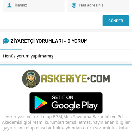
ZİYARETÇİ YORUMLARI - 0 YORUM
Henüz yorum yapılmamış.
Askeriye.com, özel olup EGM,Milli Savunma Bakanlığı ve Polis
Akademisi gibi resmi kurumları temsil etmez. Yayınlanan bilgiler
gayri resmi olup olası bir hak kaybından ötürü sorumluluk kabul