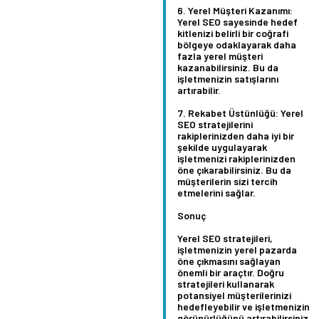
Yerel Müşteri Kazanımı:
Yerel SEO sayesinde hedef
kitlenizi belirli bir coğrafi
bölgeye odaklayarak daha
fazla yerel müşteri
kazanabilirsiniz. Bu da
işletmenizin satışlarını
artırabilir.
Rekabet Üstünlüğü:
Yerel
SEO stratejilerini
rakiplerinizden daha iyi bir
şekilde uygulayarak
işletmenizi rakiplerinizden
öne çıkarabilirsiniz. Bu da
müşterilerin sizi tercih
etmelerini sağlar.
Sonuç
Yerel SEO stratejileri,
işletmenizin yerel pazarda
öne çıkmasını sağlayan
önemli bir araçtır. Doğru
stratejileri kullanarak
potansiyel müşterilerinizi
hedefleyebilir ve işletmenizin
görünürlüğünü artırabilirsiniz.