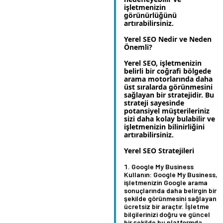
işletmenizin
görünürlüğünü
artırabilirsiniz.
Yerel SEO Nedir ve Neden
Önemli?
Yerel SEO, işletmenizin
belirli bir coğrafi bölgede
arama motorlarında daha
üst sıralarda görünmesini
sağlayan bir stratejidir. Bu
strateji sayesinde
potansiyel müşterileriniz
sizi daha kolay bulabilir ve
işletmenizin bilinirliğini
artırabilirsiniz.
Yerel SEO Stratejileri
Google My Business
Kullanın:
Google My Business,
işletmenizin Google arama
sonuçlarında daha belirgin bir
şekilde görünmesini sağlayan
ücretsiz bir araçtır. İşletme
bilgilerinizi doğru ve güncel
bir şekilde bu platformda