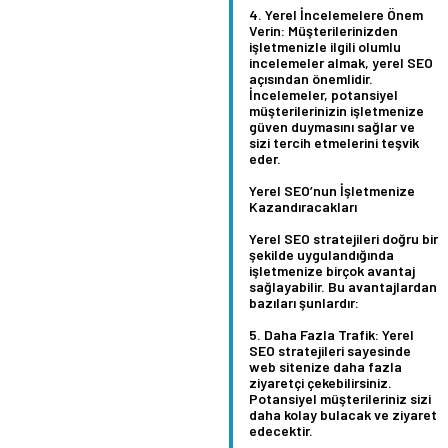
Yerel İncelemelere Önem
Verin:
Müşterilerinizden
işletmenizle ilgili olumlu
incelemeler almak, yerel SEO
açısından önemlidir.
İncelemeler, potansiyel
müşterilerinizin işletmenize
güven duymasını sağlar ve
sizi tercih etmelerini teşvik
eder.
Yerel SEO’nun İşletmenize
Kazandıracakları
Yerel SEO stratejileri doğru bir
şekilde uygulandığında
işletmenize birçok avantaj
sağlayabilir. Bu avantajlardan
bazıları şunlardır:
Daha Fazla Trafik:
Yerel
SEO stratejileri sayesinde
web sitenize daha fazla
ziyaretçi çekebilirsiniz.
Potansiyel müşterileriniz sizi
daha kolay bulacak ve ziyaret
edecektir.