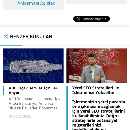
Anlaşması Açıkladı.
BENZER KONULAR
Yerel SEO Stratejileri ile
ABD, Uçak Gemileri İçin İHA
İşletmenizi Yükseltin
Arıyor
ABD Donanması, İnsansız Hava
İşletmenizin yerel pazarda
Aracı Geliştiriyor Amerika
öne çıkmasını sağlamak
Birleşik Devletleri Donanması,...
için yerel SEO stratejilerini
kullanabilirsiniz. Doğru
08.08.2026
stratejilerle potansiyel
müşterilerinizi
hedefleyebilir ve