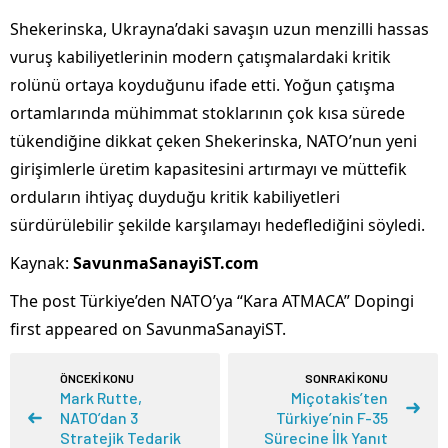
Shekerinska, Ukrayna’daki savaşın uzun menzilli hassas
vuruş kabiliyetlerinin modern çatışmalardaki kritik
rolünü ortaya koyduğunu ifade etti. Yoğun çatışma
ortamlarında mühimmat stoklarının çok kısa sürede
tükendiğine dikkat çeken Shekerinska, NATO’nun yeni
girişimlerle üretim kapasitesini artırmayı ve müttefik
orduların ihtiyaç duyduğu kritik kabiliyetleri
sürdürülebilir şekilde karşılamayı hedeflediğini söyledi.
Kaynak:
SavunmaSanayiST.com
The post Türkiye’den NATO’ya “Kara ATMACA” Dopingi
first appeared on SavunmaSanayiST.
ÖNCEKİ KONU
SONRAKİ KONU
Mark Rutte,
Miçotakis’ten
NATO’dan 3
Türkiye’nin F-35
Stratejik Tedarik
Sürecine İlk Yanıt