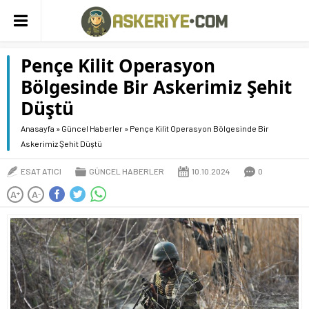
Pençe Kilit Operasyon
Bölgesinde Bir Askerimiz Şehit
Düştü
Anasayfa
»
Güncel Haberler
»
Pençe Kilit Operasyon Bölgesinde Bir
Askerimiz Şehit Düştü
ESAT ATICI
GÜNCEL HABERLER
10.10.2024
0
A
A
+
-