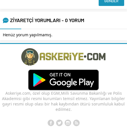
ZİYARETÇİ YORUMLARI - 0 YORUM
Henüz yorum yapılmamış.
Askeriye.com, özel olup EGM,Milli Savunma Bakanlığı ve Polis
Akademisi gibi resmi kurumları temsil etmez. Yayınlanan bilgiler
gayri resmi olup olası bir hak kaybından ötürü sorumluluk kabul
edilmez.