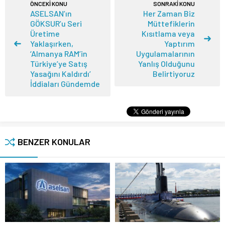
ÖNCEKİ KONU
SONRAKİ KONU
ASELSAN’ın
Her Zaman Biz
GÖKSUR’u Seri
Müttefiklerin
Üretime
Kısıtlama veya
Yaklaşırken,
Yaptırım
‘Almanya RAM’in
Uygulamalarının
Türkiye’ye Satış
Yanlış Olduğunu
Yasağını Kaldırdı’
Belirtiyoruz
İddiaları Gündemde
BENZER KONULAR