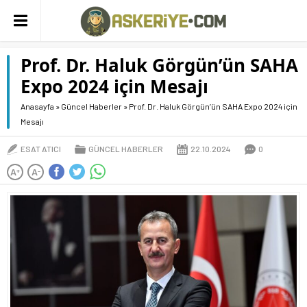
Prof. Dr. Haluk Görgün’ün SAHA
Expo 2024 için Mesajı
Anasayfa
»
Güncel Haberler
»
Prof. Dr. Haluk Görgün’ün SAHA Expo 2024 için
Mesajı
ESAT ATICI
GÜNCEL HABERLER
22.10.2024
0
A
A
+
-