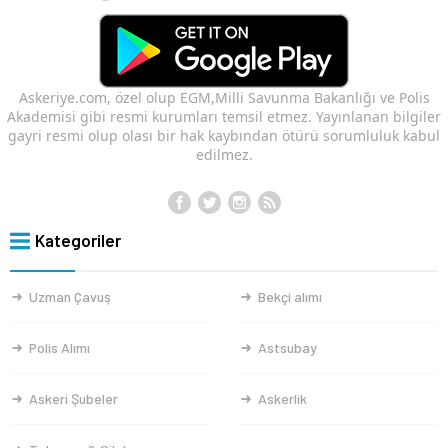
Askeriye.com, özel olup EGM,Milli Savunma Bakanlığı ve Polis
Akademisi gibi resmi kurumları temsil etmez. Yayınlanan bilgiler
gayri resmi olup olası bir hak kaybından ötürü sorumluluk kabul
edilmez.
Kategoriler
Uzman Çavuş
Bekçi alımı
Polis Alımı
Astsubay
Askeri Şubeler
Askerlik