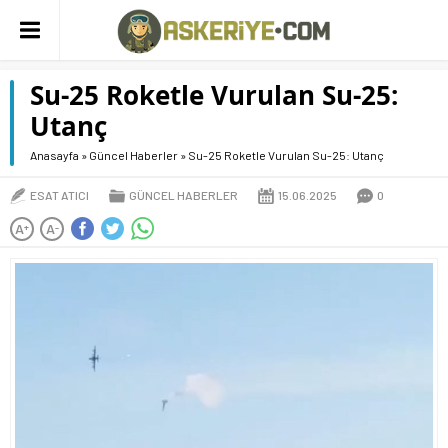
Su-25 Roketle Vurulan Su-25:
Utanç
Anasayfa
»
Güncel Haberler
»
Su-25 Roketle Vurulan Su-25: Utanç
ESAT ATICI
GÜNCEL HABERLER
15.06.2025
0
A
A
+
-