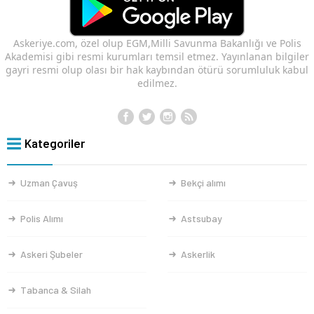
Askeriye.com, özel olup EGM,Milli Savunma Bakanlığı ve Polis
Akademisi gibi resmi kurumları temsil etmez. Yayınlanan bilgiler
gayri resmi olup olası bir hak kaybından ötürü sorumluluk kabul
edilmez.
Kategoriler
Uzman Çavuş
Bekçi alımı
Polis Alımı
Astsubay
Askeri Şubeler
Askerlik
Tabanca & Silah