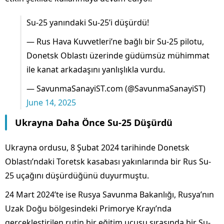
Su-25 yanındaki Su-25’i düşürdü!
— Rus Hava Kuvvetleri’ne bağlı bir Su-25 pilotu,
Donetsk Oblastı üzerinde güdümsüz mühimmat
ile kanat arkadaşını yanlışlıkla vurdu.
— SavunmaSanayiST.com (@SavunmaSanayiST)
June 14, 2025
Ukrayna Daha Önce Su-25 Düşürdü
Ukrayna ordusu, 8 Şubat 2024 tarihinde Donetsk
Oblastı’ndaki Toretsk kasabası yakınlarında bir Rus Su-
25 uçağını düşürdüğünü duyurmuştu.
24 Mart 2024’te ise Rusya Savunma Bakanlığı, Rusya’nın
Uzak Doğu bölgesindeki Primorye Krayı’nda
gerçekleştirilen rutin bir eğitim uçuşu sırasında bir Su-