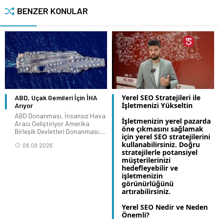
BENZER KONULAR
Yerel SEO Stratejileri ile
ABD, Uçak Gemileri İçin İHA
İşletmenizi Yükseltin
Arıyor
ABD Donanması, İnsansız Hava
İşletmenizin yerel pazarda
Aracı Geliştiriyor Amerika
öne çıkmasını sağlamak
Birleşik Devletleri Donanması,...
için yerel SEO stratejilerini
kullanabilirsiniz. Doğru
08.08.2026
stratejilerle potansiyel
müşterilerinizi
hedefleyebilir ve
işletmenizin
görünürlüğünü
artırabilirsiniz.
Yerel SEO Nedir ve Neden
Önemli?