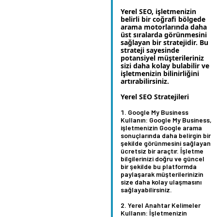
Yerel SEO, işletmenizin
belirli bir coğrafi bölgede
arama motorlarında daha
üst sıralarda görünmesini
sağlayan bir stratejidir. Bu
strateji sayesinde
potansiyel müşterileriniz
sizi daha kolay bulabilir ve
işletmenizin bilinirliğini
artırabilirsiniz.
Yerel SEO Stratejileri
Google My Business
Kullanın:
Google My Business,
işletmenizin Google arama
sonuçlarında daha belirgin bir
şekilde görünmesini sağlayan
ücretsiz bir araçtır. İşletme
bilgilerinizi doğru ve güncel
bir şekilde bu platformda
paylaşarak müşterilerinizin
size daha kolay ulaşmasını
sağlayabilirsiniz.
Yerel Anahtar Kelimeler
Kullanın:
İşletmenizin