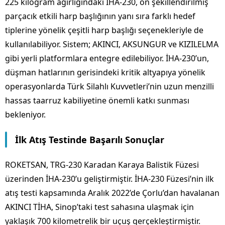
225 kilogram ağırlığındaki İHA-230, ön şekillendirilmiş
parçacık etkili harp başlığının yanı sıra farklı hedef
tiplerine yönelik çeşitli harp başlığı seçenekleriyle de
kullanılabiliyor. Sistem; AKINCI, AKSUNGUR ve KIZILELMA
gibi yerli platformlara entegre edilebiliyor. İHA-230’un,
düşman hatlarının gerisindeki kritik altyapıya yönelik
operasyonlarda Türk Silahlı Kuvvetleri’nin uzun menzilli
hassas taarruz kabiliyetine önemli katkı sunması
bekleniyor.
İlk Atış Testinde Başarılı Sonuçlar
ROKETSAN, TRG-230 Karadan Karaya Balistik Füzesi
üzerinden İHA-230’u geliştirmiştir. İHA-230 Füzesi’nin ilk
atış testi kapsamında Aralık 2022’de Çorlu’dan havalanan
AKINCI TİHA, Sinop’taki test sahasına ulaşmak için
yaklaşık 700 kilometrelik bir uçuş gerçekleştirmiştir.