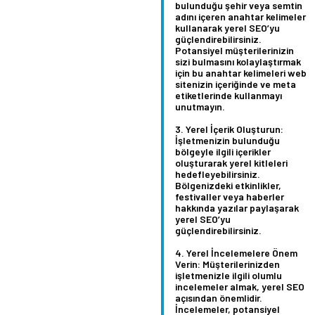
bulunduğu şehir veya semtin
adını içeren anahtar kelimeler
kullanarak yerel SEO’yu
güçlendirebilirsiniz.
Potansiyel müşterilerinizin
sizi bulmasını kolaylaştırmak
için bu anahtar kelimeleri web
sitenizin içeriğinde ve meta
etiketlerinde kullanmayı
unutmayın.
Yerel İçerik Oluşturun:
İşletmenizin bulunduğu
bölgeyle ilgili içerikler
oluşturarak yerel kitleleri
hedefleyebilirsiniz.
Bölgenizdeki etkinlikler,
festivaller veya haberler
hakkında yazılar paylaşarak
yerel SEO’yu
güçlendirebilirsiniz.
Yerel İncelemelere Önem
Verin:
Müşterilerinizden
işletmenizle ilgili olumlu
incelemeler almak, yerel SEO
açısından önemlidir.
İncelemeler, potansiyel