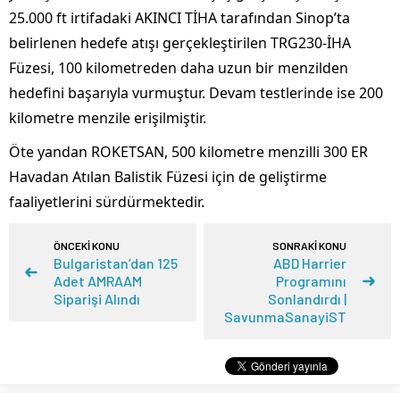
25.000 ft irtifadaki AKINCI TİHA tarafından Sinop’ta
belirlenen hedefe atışı gerçekleştirilen TRG230-İHA
Füzesi, 100 kilometreden daha uzun bir menzilden
hedefini başarıyla vurmuştur. Devam testlerinde ise 200
kilometre menzile erişilmiştir.
Öte yandan ROKETSAN, 500 kilometre menzilli 300 ER
Havadan Atılan Balistik Füzesi için de geliştirme
faaliyetlerini sürdürmektedir.
ÖNCEKİ KONU
SONRAKİ KONU
Bulgaristan’dan 125
ABD Harrier
Adet AMRAAM
Programını
Siparişi Alındı
Sonlandırdı |
SavunmaSanayiST