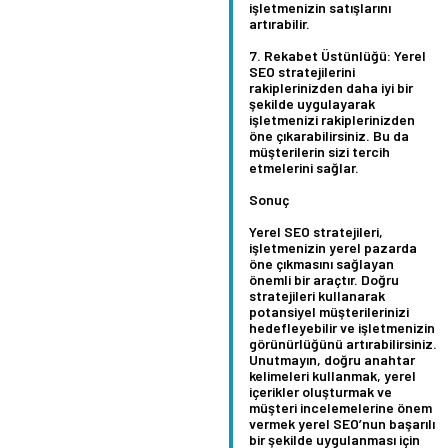
işletmenizin satışlarını
artırabilir.
Rekabet Üstünlüğü:
Yerel
SEO stratejilerini
rakiplerinizden daha iyi bir
şekilde uygulayarak
işletmenizi rakiplerinizden
öne çıkarabilirsiniz. Bu da
müşterilerin sizi tercih
etmelerini sağlar.
Sonuç
Yerel SEO stratejileri,
işletmenizin yerel pazarda
öne çıkmasını sağlayan
önemli bir araçtır. Doğru
stratejileri kullanarak
potansiyel müşterilerinizi
hedefleyebilir ve işletmenizin
görünürlüğünü artırabilirsiniz.
Unutmayın, doğru anahtar
kelimeleri kullanmak, yerel
içerikler oluşturmak ve
müşteri incelemelerine önem
vermek yerel SEO’nun başarılı
bir şekilde uygulanması için