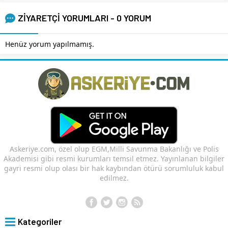
ZİYARETÇİ YORUMLARI - 0 YORUM
Henüz yorum yapılmamış.
Askeriye.com, özel olup EGM,Milli Savunma Bakanlığı ve Polis
Akademisi gibi resmi kurumları temsil etmez. Yayınlanan bilgiler
gayri resmi olup olası bir hak kaybından ötürü sorumluluk kabul
edilmez.
Kategoriler