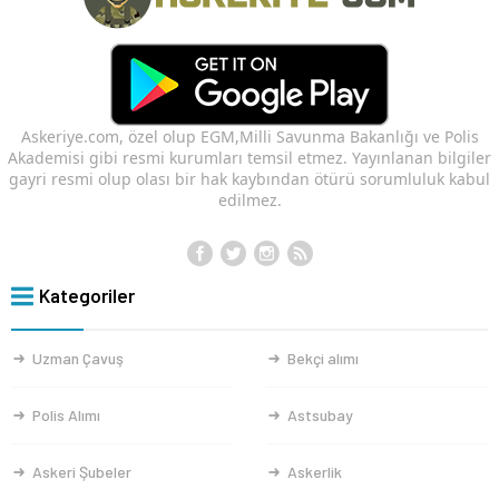
Askeriye.com, özel olup EGM,Milli Savunma Bakanlığı ve Polis
Akademisi gibi resmi kurumları temsil etmez. Yayınlanan bilgiler
gayri resmi olup olası bir hak kaybından ötürü sorumluluk kabul
edilmez.
Kategoriler
Uzman Çavuş
Bekçi alımı
Polis Alımı
Astsubay
Askeri Şubeler
Askerlik