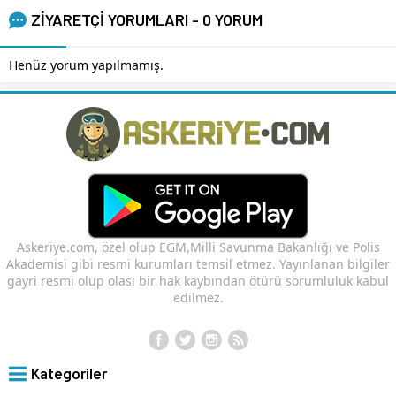
ZİYARETÇİ YORUMLARI - 0 YORUM
Henüz yorum yapılmamış.
Askeriye.com, özel olup EGM,Milli Savunma Bakanlığı ve Polis
Akademisi gibi resmi kurumları temsil etmez. Yayınlanan bilgiler
gayri resmi olup olası bir hak kaybından ötürü sorumluluk kabul
edilmez.
Kategoriler