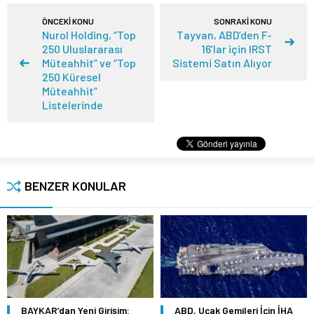
ÖNCEKİ KONU
SONRAKİ KONU
Nurol Holding, “Top
Tayvan, ABD’den F-
250 Uluslararası
16’lar için IRST
Müteahhit” ve “Top
Sistemi Satın Alıyor
250 Küresel
Müteahhit”
Listelerinde
BENZER KONULAR
BAYKAR’dan Yeni Girişim:
ABD, Uçak Gemileri İçin İHA