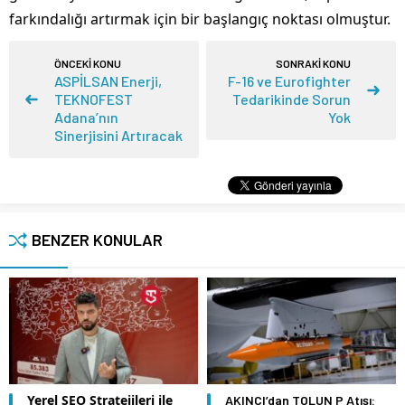
farkındalığı artırmak için bir başlangıç noktası olmuştur.
ÖNCEKİ KONU
SONRAKİ KONU
ASPİLSAN Enerji,
F-16 ve Eurofighter
TEKNOFEST
Tedarikinde Sorun
Adana’nın
Yok
Sinerjisini Artıracak
BENZER KONULAR
Yerel SEO Stratejileri ile
AKINCI’dan TOLUN P Atışı: