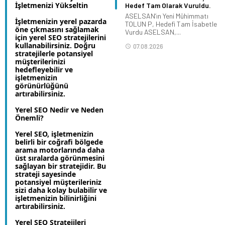
İşletmenizi Yükseltin
Hedef Tam Olarak Vuruldu.
ASELSAN’ın Yeni Mühimmatı
İşletmenizin yerel pazarda
TOLUN P, Hedefi Tam İsabetle
öne çıkmasını sağlamak
Vurdu ASELSAN,...
için yerel SEO stratejilerini
kullanabilirsiniz. Doğru
07.08.2026
stratejilerle potansiyel
müşterilerinizi
hedefleyebilir ve
işletmenizin
görünürlüğünü
artırabilirsiniz.
Yerel SEO Nedir ve Neden
Önemli?
Yerel SEO, işletmenizin
belirli bir coğrafi bölgede
arama motorlarında daha
üst sıralarda görünmesini
sağlayan bir stratejidir. Bu
strateji sayesinde
potansiyel müşterileriniz
sizi daha kolay bulabilir ve
işletmenizin bilinirliğini
artırabilirsiniz.
Yerel SEO Stratejileri