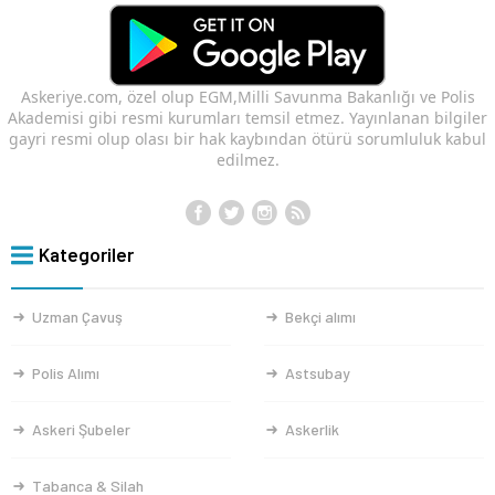
Askeriye.com, özel olup EGM,Milli Savunma Bakanlığı ve Polis
Akademisi gibi resmi kurumları temsil etmez. Yayınlanan bilgiler
gayri resmi olup olası bir hak kaybından ötürü sorumluluk kabul
edilmez.
Kategoriler
Uzman Çavuş
Bekçi alımı
Polis Alımı
Astsubay
Askeri Şubeler
Askerlik
Tabanca & Silah