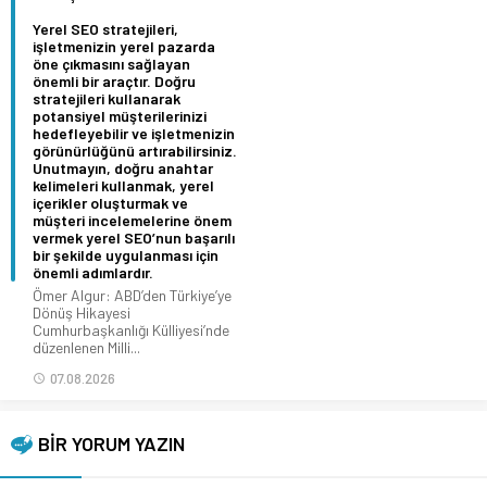
Yerel SEO stratejileri,
işletmenizin yerel pazarda
öne çıkmasını sağlayan
önemli bir araçtır. Doğru
stratejileri kullanarak
potansiyel müşterilerinizi
hedefleyebilir ve işletmenizin
görünürlüğünü artırabilirsiniz.
Unutmayın, doğru anahtar
kelimeleri kullanmak, yerel
içerikler oluşturmak ve
müşteri incelemelerine önem
vermek yerel SEO’nun başarılı
bir şekilde uygulanması için
önemli adımlardır.
Ömer Algur: ABD’den Türkiye’ye
Dönüş Hikayesi
Cumhurbaşkanlığı Külliyesi’nde
düzenlenen Milli...
07.08.2026
BİR YORUM YAZIN