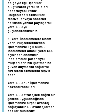
bölgeyle ilgili içerikler
oluşturarak yerel kitleleri
hedefleyebilirsiniz.
Bölgenizdeki etkinlikler,
festivaller veya haberler
hakkında yazılar paylaşarak
yerel SEO’yu
güçlendirebilirsiniz.
Yerel İncelemelere Önem
Verin:
Müşterilerinizden
işletmenizle ilgili olumlu
incelemeler almak, yerel SEO
açısından önemlidir.
İncelemeler, potansiyel
müşterilerinizin işletmenize
güven duymasını sağlar ve
sizi tercih etmelerini teşvik
eder.
Yerel SEO’nun İşletmenize
Kazandıracakları
Yerel SEO stratejileri doğru bir
şekilde uygulandığında
işletmenize birçok avantaj
sağlayabilir. Bu avantajlardan
bazıları şunlardır: