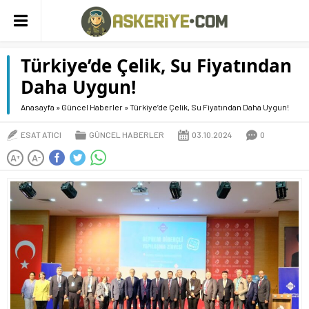
Türkiye’de Çelik, Su Fiyatından
Daha Uygun!
Anasayfa
»
Güncel Haberler
»
Türkiye’de Çelik, Su Fiyatından Daha Uygun!
ESAT ATICI
GÜNCEL HABERLER
03.10.2024
0
A
A
+
-