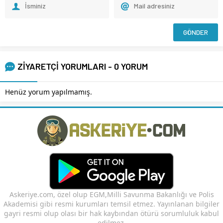
ZİYARETÇİ YORUMLARI - 0 YORUM
Henüz yorum yapılmamış.
Askeriye.com, özel olup EGM,Milli Savunma Bakanlığı ve Polis
Akademisi gibi resmi kurumları temsil etmez. Yayınlanan bilgiler
gayri resmi olup olası bir hak kaybından ötürü sorumluluk kabul
edilmez.