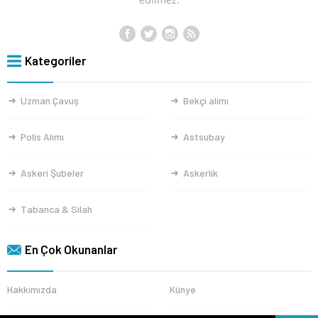
Kategoriler
Uzman Çavuş
Bekçi alımı
Polis Alımı
Astsubay
Askeri Şubeler
Askerlik
Tabanca & Silah
En Çok Okunanlar
Hakkımızda
Künye