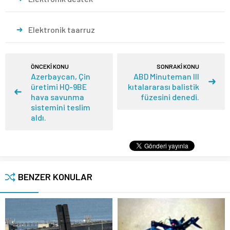
Elektronik taarruz
ÖNCEKİ KONU
SONRAKİ KONU
Azerbaycan, Çin
ABD Minuteman III
üretimi HQ-9BE
kıtalararası balistik
hava savunma
füzesini denedi.
sistemini teslim
aldı.
BENZER KONULAR