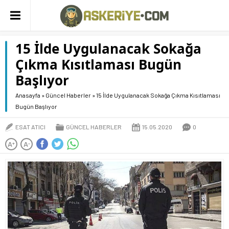
15 İlde Uygulanacak Sokağa
Çıkma Kısıtlaması Bugün
Başlıyor
Anasayfa
»
Güncel Haberler
»
15 İlde Uygulanacak Sokağa Çıkma Kısıtlaması
Bugün Başlıyor
ESAT ATICI
GÜNCEL HABERLER
15.05.2020
0
A
A
+
-