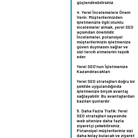
güçlendirebilirsiniz.
Yerel İncelemelere Önem
Verin:
Müşterilerinizden
işletmenizle ilgili olumlu
incelemeler almak, yerel SEO
açısından önemlidir.
İncelemeler, potansiyel
müşterilerinizin işletmenize
güven duymasını sağlar ve
sizi tercih etmelerini teşvik
eder.
Yerel SEO’nun İşletmenize
Kazandıracakları
Yerel SEO stratejileri doğru bir
şekilde uygulandığında
işletmenize birçok avantaj
sağlayabilir. Bu avantajlardan
bazıları şunlardır:
Daha Fazla Trafik:
Yerel
SEO stratejileri sayesinde
web sitenize daha fazla
ziyaretçi çekebilirsiniz.
Potansiyel müşterileriniz sizi
daha kolay bulacak ve ziyaret