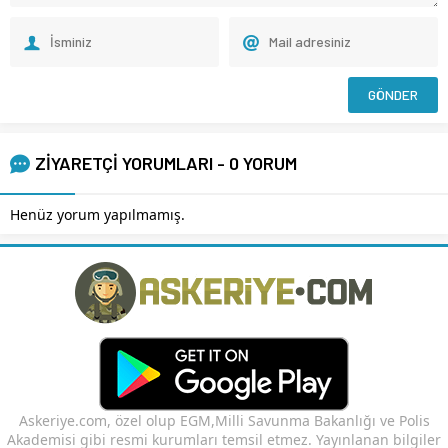
ZİYARETÇİ YORUMLARI - 0 YORUM
Henüz yorum yapılmamış.
Askeriye.com, özel olup EGM,Milli Savunma Bakanlığı ve Polis
Akademisi gibi resmi kurumları temsil etmez. Yayınlanan bilgiler