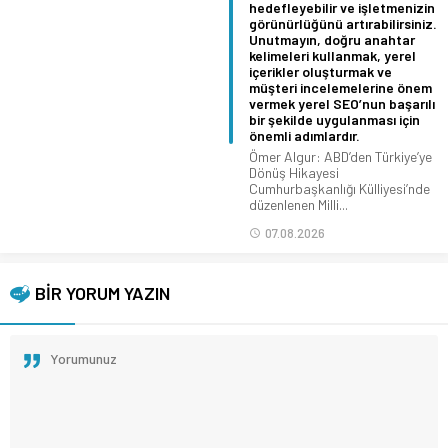
hedefleyebilir ve işletmenizin
görünürlüğünü artırabilirsiniz.
Unutmayın, doğru anahtar
kelimeleri kullanmak, yerel
içerikler oluşturmak ve
müşteri incelemelerine önem
vermek yerel SEO’nun başarılı
bir şekilde uygulanması için
önemli adımlardır.
Ömer Algur: ABD’den Türkiye’ye
Dönüş Hikayesi
Cumhurbaşkanlığı Külliyesi’nde
düzenlenen Milli...
07.08.2026
BİR YORUM YAZIN