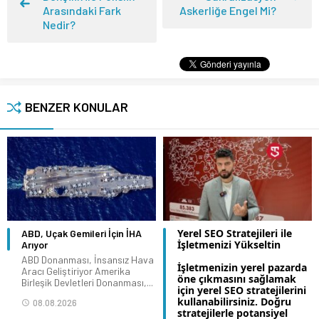
Arasındaki Fark
Askerliğe Engel Mi?
Nedir?
BENZER KONULAR
Yerel SEO Stratejileri ile
ABD, Uçak Gemileri İçin İHA
İşletmenizi Yükseltin
Arıyor
ABD Donanması, İnsansız Hava
İşletmenizin yerel pazarda
Aracı Geliştiriyor Amerika
öne çıkmasını sağlamak
Birleşik Devletleri Donanması,...
için yerel SEO stratejilerini
kullanabilirsiniz. Doğru
08.08.2026
stratejilerle potansiyel