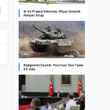
B-52 Projesi Sıkıntıda: Milyar Dolarlık
Maliyet Artışı
Rakiplerini Devirdi: Peru’nun Yeni Tankı
K2 oldu