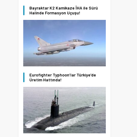
Bayraktar K2 Kamikaze İHA ile Sürü
Halinde Formasyon Uçuşu!
Eurofighter Typhoon’lar Türkiye’de
Üretim Hattında!