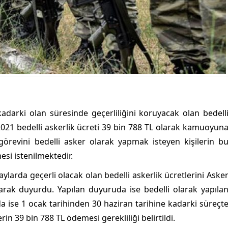
darki olan süresinde geçerliliğini koruyacak olan bedell
2021 bedelli askerlik ücreti 39 bin 788 TL olarak kamuoyun
örevini bedelli asker olarak yapmak isteyen kişilerin b
esi istenilmektedir.
aylarda geçerli olacak olan bedelli askerlik ücretlerini Aske
larak duyurdu. Yapılan duyuruda ise bedelli olarak yapıla
nda ise 1 ocak tarihinden 30 haziran tarihine kadarki süreçt
in 39 bin 788 TL ödemesi gerekliliği belirtildi.