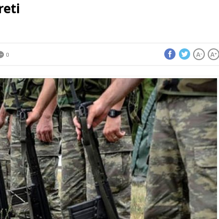
reti
A
A
-
+
0