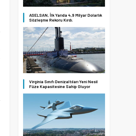
ASELSAN, İlk Yarıda 4,9 Milyar Dolarlık
Sözleşme Rekoru Kırdı.
e
1
.
k
Virginia Sınıfı Denizaltıları Yeni Nesil
Füze Kapasitesine Sahip Oluyor
n
e
i