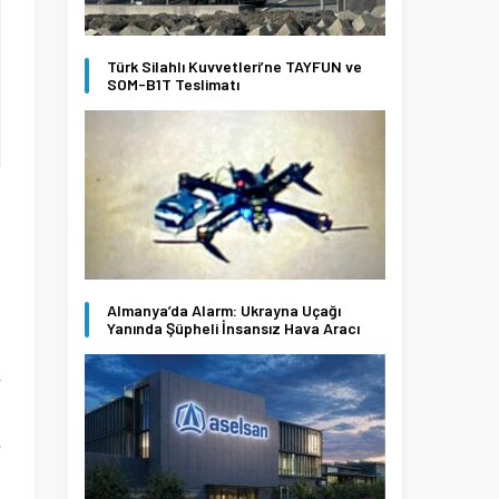
Türk Silahlı Kuvvetleri’ne TAYFUN ve
SOM-B1T Teslimatı
i
a
u
Almanya’da Alarm: Ukrayna Uçağı
Yanında Şüpheli İnsansız Hava Aracı
r
n
e