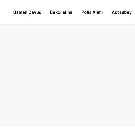
Uzman Çavuş
Bekçi alımı
Polis Alımı
Astsubay