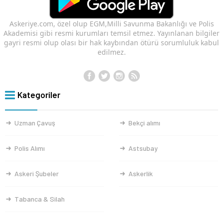
Askeriye.com, özel olup EGM,Milli Savunma Bakanlığı ve Polis
Akademisi gibi resmi kurumları temsil etmez. Yayınlanan bilgiler
gayri resmi olup olası bir hak kaybından ötürü sorumluluk kabul
edilmez.
Kategoriler
Uzman Çavuş
Bekçi alımı
Polis Alımı
Astsubay
Askeri Şubeler
Askerlik
Tabanca & Silah