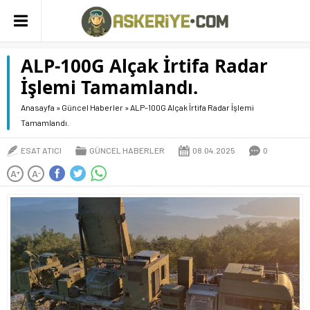
ALP-100G Alçak İrtifa Radar
İşlemi Tamamlandı.
Anasayfa
»
Güncel Haberler
»
ALP-100G Alçak İrtifa Radar İşlemi
Tamamlandı.
ESAT ATICI
GÜNCEL HABERLER
08.04.2025
0
A
A
+
-