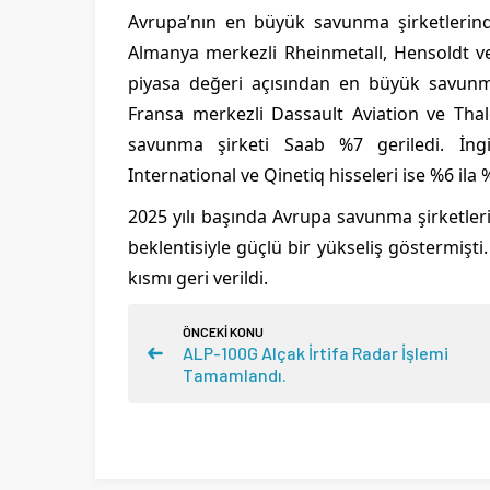
Avrupa’nın en büyük savunma şirketlerind
Almanya merkezli Rheinmetall, Hensoldt ve
piyasa değeri açısından en büyük savunm
Fransa merkezli Dassault Aviation ve Thal
savunma şirketi Saab %7 geriledi. İng
International ve Qinetiq hisseleri ise %6 ila
2025 yılı başında Avrupa savunma şirketler
beklentisiyle güçlü bir yükseliş göstermişti
kısmı geri verildi.
ÖNCEKİ KONU
ALP-100G Alçak İrtifa Radar İşlemi
Tamamlandı.