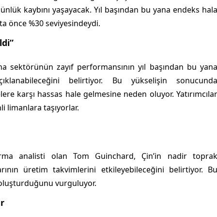
nlük kaybını yaşayacak. Yıl başından bu yana endeks hal
ta önce %30 seviyesindeydi.
ldi”
a sektörünün zayıf performansının yıl başından bu yan
ıklanabileceğini belirtiyor. Bu yükselişin sonucund
lere karşı hassas hale gelmesine neden oluyor. Yatırımcıla
i limanlara taşıyorlar.
ırma analisti olan Tom Guinchard, Çin’in nadir topra
rının üretim takvimlerini etkileyebileceğini belirtiyor. B
 oluşturduğunu vurguluyor.
r