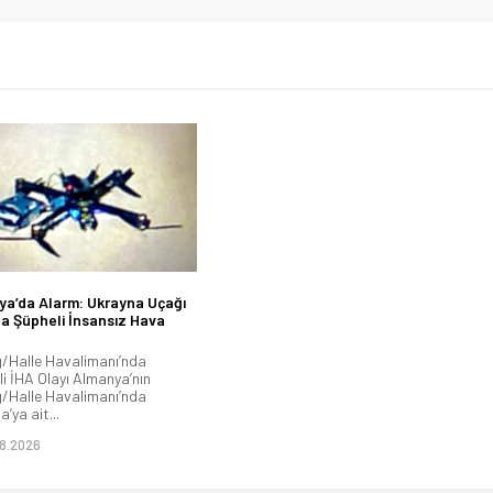
a’da Alarm: Ukrayna Uçağı
a Şüpheli İnsansız Hava
g/Halle Havalimanı’nda
li İHA Olayı Almanya’nın
g/Halle Havalimanı’nda
’ya ait...
8.2026