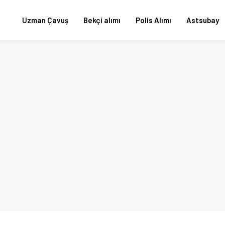
Uzman Çavuş
Bekçi alımı
Polis Alımı
Astsubay