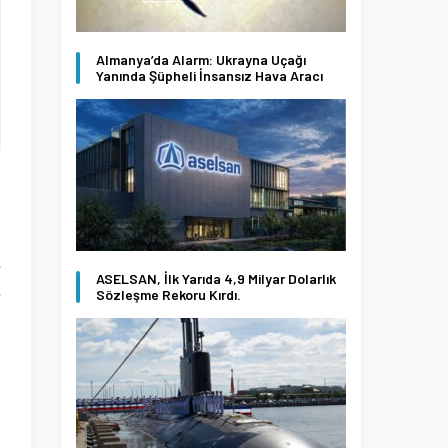
Almanya’da Alarm: Ukrayna Uçağı
Yanında Şüpheli İnsansız Hava Aracı
a
e
ASELSAN, İlk Yarıda 4,9 Milyar Dolarlık
e
Sözleşme Rekoru Kırdı.
n
,