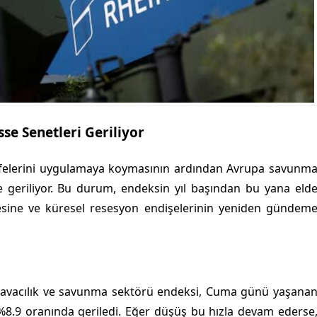
se Senetleri Geriliyor
felerini uygulamaya koymasının ardından Avrupa savunm
lde geriliyor. Bu durum, endeksin yıl başından bu yana eld
lmesine ve küresel resesyon endişelerinin yeniden gündem
 havacılık ve savunma sektörü endeksi, Cuma günü yaşana
%8.9 oranında geriledi. Eğer düşüş bu hızla devam ederse