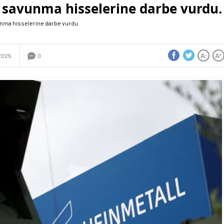
 savunma hisselerine darbe vurdu.
unma hisselerine darbe vurdu.
A
A
-
+
2025
0