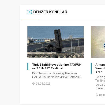
BENZER KONULAR
Türk Silahlı Kuvvetleri’ne TAYFUN
Almany
ve SOM-B1T Teslimatı
Yanınd
Aracı
Milli Savunma Bakanlığı Basın ve
Halkla İlişkiler Müşaviri ve Bakanlık...
Leipzi
Tehlike
06.08.2026
Leipzi
Ukrayna
06.0