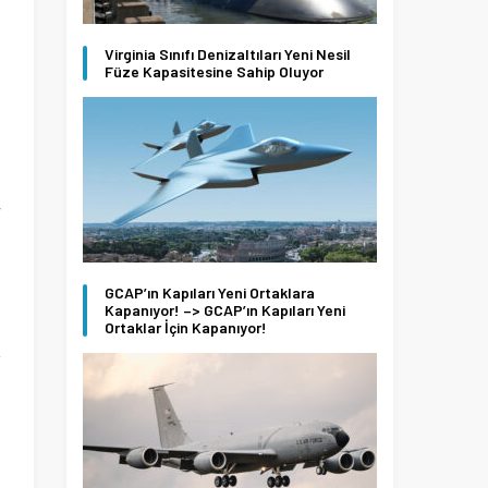
a
Virginia Sınıfı Denizaltıları Yeni Nesil
Füze Kapasitesine Sahip Oluyor
a
a
r
GCAP’ın Kapıları Yeni Ortaklara
Kapanıyor! –> GCAP’ın Kapıları Yeni
Ortaklar İçin Kapanıyor!
k
u