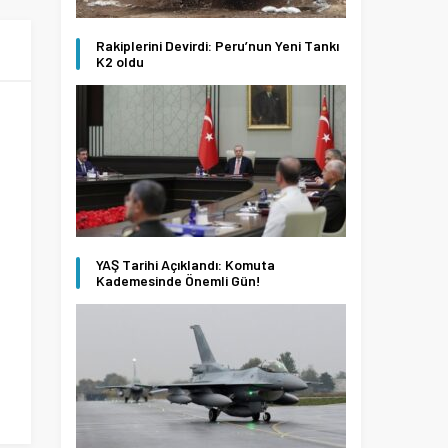
Rakiplerini Devirdi: Peru’nun Yeni Tankı
K2 oldu
YAŞ Tarihi Açıklandı: Komuta
Kademesinde Önemli Gün!