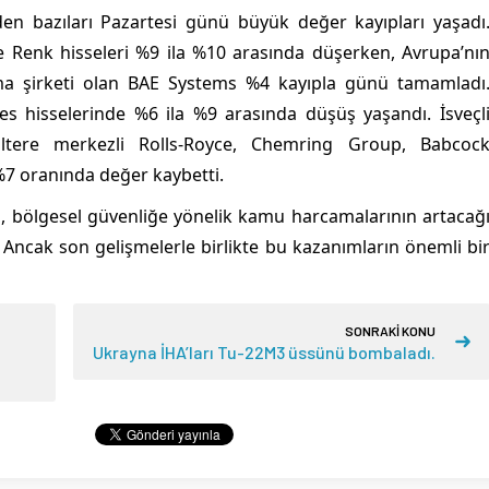
en bazıları Pazartesi günü büyük değer kayıpları yaşadı
 Renk hisseleri %9 ila %10 arasında düşerken, Avrupa’nı
a şirketi olan BAE Systems %4 kayıpla günü tamamladı
es hisselerinde %6 ila %9 arasında düşüş yaşandı. İsveçl
iltere merkezli Rolls-Royce, Chemring Group, Babcoc
 %7 oranında değer kaybetti.
i, bölgesel güvenliğe yönelik kamu harcamalarının artacağ
. Ancak son gelişmelerle birlikte bu kazanımların önemli bi
SONRAKİ KONU
Ukrayna İHA’ları Tu-22M3 üssünü bombaladı.