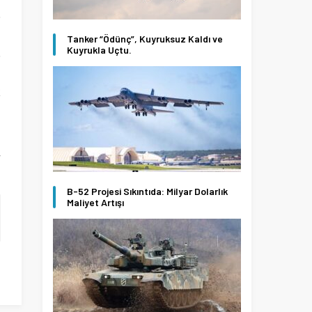
.
n
Tanker “Ödünç”, Kuyruksuz Kaldı ve
Kuyrukla Uçtu.
.
i
k
ı
r
B-52 Projesi Sıkıntıda: Milyar Dolarlık
Maliyet Artışı