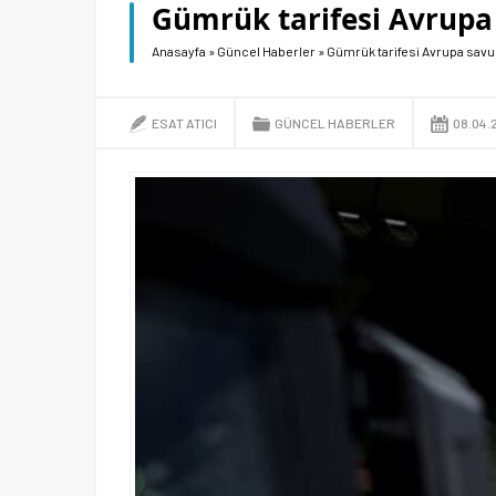
Gümrük tarifesi Avrupa
Anasayfa
»
Güncel Haberler
»
Gümrük tarifesi Avrupa sav
ESAT ATICI
GÜNCEL HABERLER
08.04.