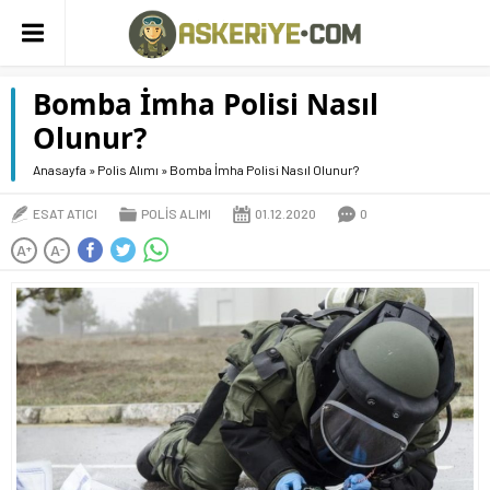
Bomba İmha Polisi Nasıl
Olunur?
Anasayfa
»
Polis Alımı
»
Bomba İmha Polisi Nasıl Olunur?
ESAT ATICI
POLIS ALIMI
01.12.2020
0
A
A
+
-