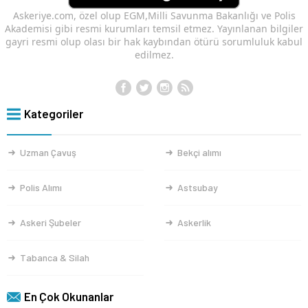
Askeriye.com, özel olup EGM,Milli Savunma Bakanlığı ve Polis
Akademisi gibi resmi kurumları temsil etmez. Yayınlanan bilgiler
gayri resmi olup olası bir hak kaybından ötürü sorumluluk kabul
edilmez.
Kategoriler
Uzman Çavuş
Bekçi alımı
Polis Alımı
Astsubay
Askeri Şubeler
Askerlik
Tabanca & Silah
En Çok Okunanlar