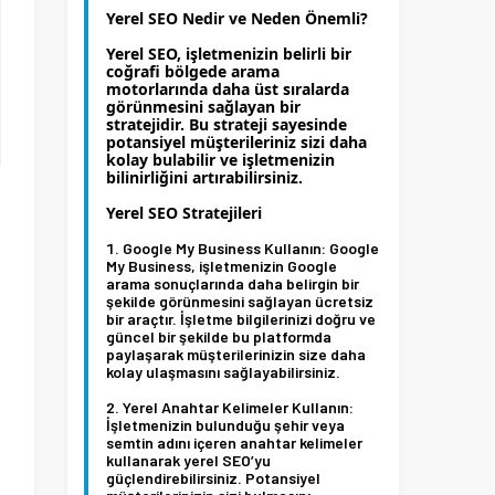
Yerel SEO Nedir ve Neden Önemli?
Yerel SEO, işletmenizin belirli bir
coğrafi bölgede arama
motorlarında daha üst sıralarda
görünmesini sağlayan bir
stratejidir. Bu strateji sayesinde
potansiyel müşterileriniz sizi daha
kolay bulabilir ve işletmenizin
bilinirliğini artırabilirsiniz.
m
Yerel SEO Stratejileri
Google My Business Kullanın:
Google
My Business, işletmenizin Google
arama sonuçlarında daha belirgin bir
i
şekilde görünmesini sağlayan ücretsiz
bir araçtır. İşletme bilgilerinizi doğru ve
n
güncel bir şekilde bu platformda
paylaşarak müşterilerinizin size daha
kolay ulaşmasını sağlayabilirsiniz.
Yerel Anahtar Kelimeler Kullanın:
İşletmenizin bulunduğu şehir veya
semtin adını içeren anahtar kelimeler
n
kullanarak yerel SEO’yu
güçlendirebilirsiniz. Potansiyel
,