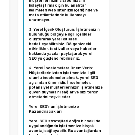
müşterilerinizin sizi bulmasını
kolaylaştırmak için bu anahtar
kelimeleri web sitenizin içeriğinde ve
meta etiketlerinde kullanmayı
unutmayın.
Yerel İçerik Oluşturun:
İşletmenizin
bulunduğu bölgeyle ilgili içerikler
oluşturarak yerel kitleleri
hedefleyebilirsiniz. Bölgenizdeki
etkinlikler, festivaller veya haberler
ı
hakkında yazılar paylaşarak yerel
a
SEO’yu güçlendirebilirsiniz.
m
Yerel İncelemelere Önem Verin:
Müşterilerinizden işletmenizle ilgili
olumlu incelemeler almak, yerel SEO
açısından önemlidir. İncelemeler,
e
potansiyel müşterilerinizin işletmenize
güven duymasını sağlar ve sizi tercih
ı
etmelerini teşvik eder.
a
Yerel SEO’nun İşletmenize
Kazandıracakları
Yerel SEO stratejileri doğru bir şekilde
uygulandığında işletmenize birçok
avantaj sağlayabilir. Bu avantajlardan