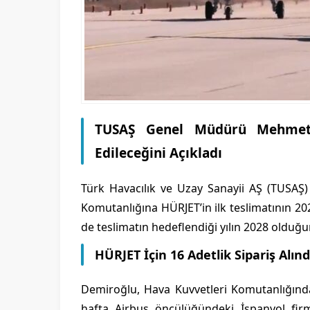
TUSAŞ Genel Müdürü Mehmet D
Edileceğini Açıkladı
Türk Havacılık ve Uzay Sanayii AŞ (TUSA
Komutanlığına HÜRJET’in ilk teslimatının 202
de teslimatın hedeflendiği yılın 2028 olduğun
HÜRJET İçin 16 Adetlik Sipariş Alınd
Demiroğlu, Hava Kuvvetleri Komutanlığından
hafta Airbus öncülüğündeki İspanyol fir