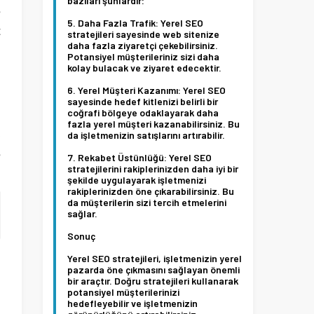
bazıları şunlardır:
e
Daha Fazla Trafik:
Yerel SEO
t
stratejileri sayesinde web sitenize
daha fazla ziyaretçi çekebilirsiniz.
Potansiyel müşterileriniz sizi daha
kolay bulacak ve ziyaret edecektir.
Yerel Müşteri Kazanımı:
Yerel SEO
sayesinde hedef kitlenizi belirli bir
coğrafi bölgeye odaklayarak daha
i
fazla yerel müşteri kazanabilirsiniz. Bu
Ş
da işletmenizin satışlarını artırabilir.
e
Rekabet Üstünlüğü:
Yerel SEO
stratejilerini rakiplerinizden daha iyi bir
şekilde uygulayarak işletmenizi
rakiplerinizden öne çıkarabilirsiniz. Bu
da müşterilerin sizi tercih etmelerini
sağlar.
Sonuç
Yerel SEO stratejileri, işletmenizin yerel
pazarda öne çıkmasını sağlayan önemli
bir araçtır. Doğru stratejileri kullanarak
potansiyel müşterilerinizi
hedefleyebilir ve işletmenizin