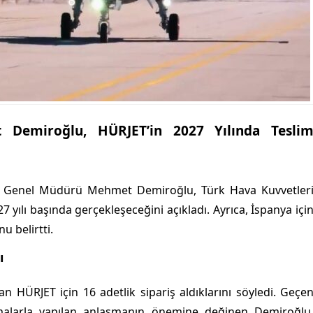
emiroğlu, HÜRJET’in 2027 Yılında Tesli
Ş) Genel Müdürü Mehmet Demiroğlu, Türk Hava Kuvvetler
7 yılı başında gerçekleşeceğini açıkladı. Ayrıca, İspanya içi
u belirtti.
ı
 HÜRJET için 16 adetlik sipariş aldıklarını söyledi. Geçe
malarla yapılan anlaşmanın önemine değinen Demiroğlu