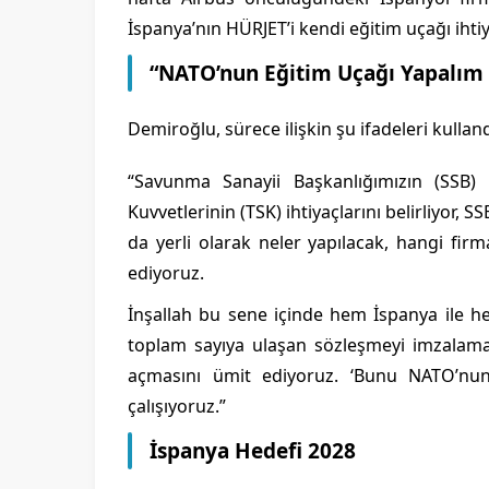
İspanya’nın HÜRJET’i kendi eğitim uçağı ihtiy
“NATO’nun Eğitim Uçağı Yapalım 
Demiroğlu, sürece ilişkin şu ifadeleri kulland
“Savunma Sanayii Başkanlığımızın (SSB) k
Kuvvetlerinin (TSK) ihtiyaçlarını belirliyor
da yerli olarak neler yapılacak, hangi fir
ediyoruz.
İnşallah bu sene içinde hem İspanya ile h
toplam sayıya ulaşan sözleşmeyi imzalamay
açmasını ümit ediyoruz. ‘Bunu NATO’nun
çalışıyoruz.”
İspanya Hedefi 2028