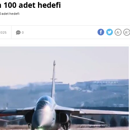
n 100 adet hedefi
0 adet hedefi
A
A
-
+
2025
0