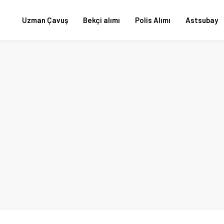
Uzman Çavuş
Bekçi alımı
Polis Alımı
Astsubay