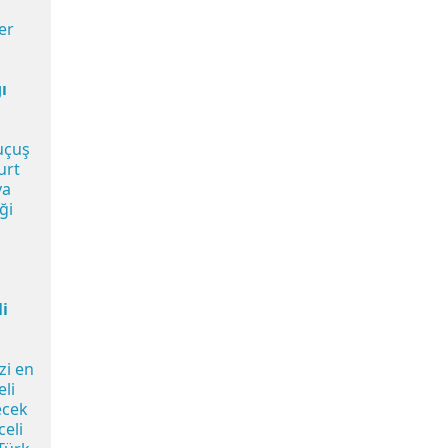
er
ı
uçuş
urt
va
ği
a
li
zi en
eli
ecek
celi