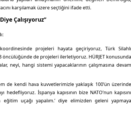
acını karşılamak üzere seçtiğini ifade etti.
Diye Çalışıyoruz”
ı:
oordinesinde projeleri hayata geçiriyoruz, Türk Silahl
, SSB öncülüğünde de projeleri ilerletiyoruz. HÜRJET konusund
malar, neyi, hangi sistemi yapacaklarının çalışmasına deva
em de kendi hava kuvvetlerimizle yaklaşık 100’ün üzerind
ı hedefliyoruz. İspanya kapısının bize NATO’nun kapısın
 eğitim uçağı yapalım.’ diye elimizden geleni yapmay