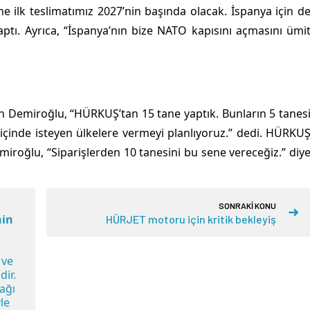
e ilk teslimatımız 2027’nin başında olacak. İspanya için d
aptı. Ayrıca, “İspanya’nın bize NATO kapısını açmasını ümi
en Demiroğlu, “HÜRKUŞ’tan 15 tane yaptık. Bunların 5 tanes
içinde isteyen ülkelere vermeyi planlıyoruz.” dedi. HÜRKU
Demiroğlu, “Siparişlerden 10 tanesini bu sene vereceğiz.” diy
SONRAKİ KONU
nin
HÜRJET motoru için kritik bekleyiş
 ve
dir.
 ağı
le