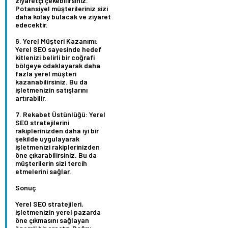
ziyaretçi çekebilirsiniz.
Potansiyel müşterileriniz sizi
daha kolay bulacak ve ziyaret
edecektir.
Yerel Müşteri Kazanımı:
Yerel SEO sayesinde hedef
kitlenizi belirli bir coğrafi
bölgeye odaklayarak daha
fazla yerel müşteri
kazanabilirsiniz. Bu da
işletmenizin satışlarını
artırabilir.
Rekabet Üstünlüğü:
Yerel
SEO stratejilerini
rakiplerinizden daha iyi bir
şekilde uygulayarak
işletmenizi rakiplerinizden
öne çıkarabilirsiniz. Bu da
müşterilerin sizi tercih
etmelerini sağlar.
Sonuç
Yerel SEO stratejileri,
işletmenizin yerel pazarda
öne çıkmasını sağlayan