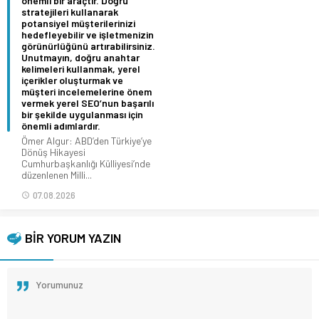
önemli bir araçtır. Doğru
stratejileri kullanarak
potansiyel müşterilerinizi
hedefleyebilir ve işletmenizin
görünürlüğünü artırabilirsiniz.
Unutmayın, doğru anahtar
kelimeleri kullanmak, yerel
içerikler oluşturmak ve
müşteri incelemelerine önem
vermek yerel SEO’nun başarılı
bir şekilde uygulanması için
önemli adımlardır.
Ömer Algur: ABD’den Türkiye’ye
Dönüş Hikayesi
Cumhurbaşkanlığı Külliyesi’nde
düzenlenen Milli...
07.08.2026
BİR YORUM YAZIN