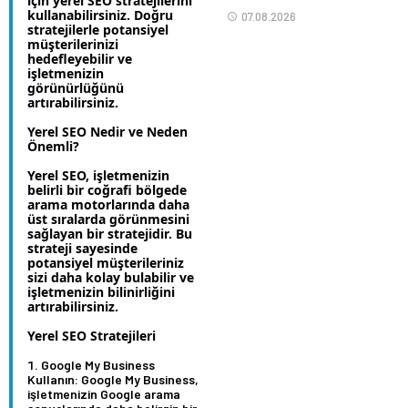
için yerel SEO stratejilerini
kullanabilirsiniz. Doğru
07.08.2026
stratejilerle potansiyel
müşterilerinizi
hedefleyebilir ve
işletmenizin
görünürlüğünü
artırabilirsiniz.
Yerel SEO Nedir ve Neden
Önemli?
Yerel SEO, işletmenizin
belirli bir coğrafi bölgede
arama motorlarında daha
üst sıralarda görünmesini
sağlayan bir stratejidir. Bu
strateji sayesinde
potansiyel müşterileriniz
sizi daha kolay bulabilir ve
işletmenizin bilinirliğini
artırabilirsiniz.
Yerel SEO Stratejileri
Google My Business
Kullanın:
Google My Business,
işletmenizin Google arama