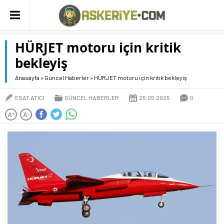
HÜRJET motoru için kritik
bekleyiş
Anasayfa
»
Güncel Haberler
»
HÜRJET motoru için kritik bekleyiş
ESAT ATICI
GÜNCEL HABERLER
25.05.2025
0
A
A
+
-