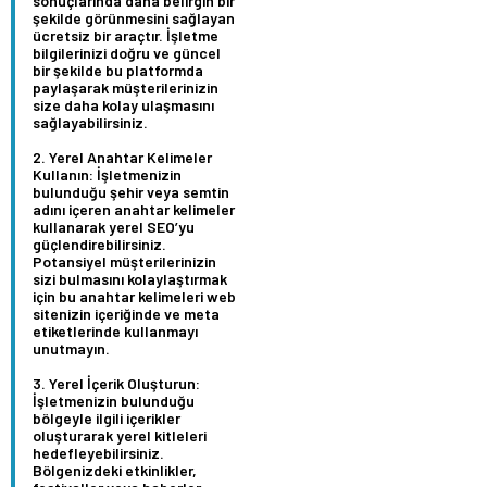
sonuçlarında daha belirgin bir
şekilde görünmesini sağlayan
ücretsiz bir araçtır. İşletme
bilgilerinizi doğru ve güncel
bir şekilde bu platformda
paylaşarak müşterilerinizin
size daha kolay ulaşmasını
sağlayabilirsiniz.
Yerel Anahtar Kelimeler
Kullanın:
İşletmenizin
bulunduğu şehir veya semtin
adını içeren anahtar kelimeler
kullanarak yerel SEO’yu
güçlendirebilirsiniz.
Potansiyel müşterilerinizin
sizi bulmasını kolaylaştırmak
için bu anahtar kelimeleri web
sitenizin içeriğinde ve meta
etiketlerinde kullanmayı
unutmayın.
Yerel İçerik Oluşturun:
İşletmenizin bulunduğu
bölgeyle ilgili içerikler
oluşturarak yerel kitleleri
hedefleyebilirsiniz.
Bölgenizdeki etkinlikler,