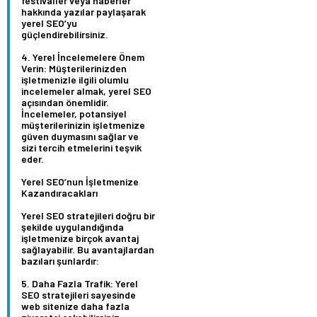
festivaller veya haberler
hakkında yazılar paylaşarak
yerel SEO’yu
güçlendirebilirsiniz.
Yerel İncelemelere Önem
Verin:
Müşterilerinizden
işletmenizle ilgili olumlu
incelemeler almak, yerel SEO
açısından önemlidir.
İncelemeler, potansiyel
müşterilerinizin işletmenize
güven duymasını sağlar ve
sizi tercih etmelerini teşvik
eder.
Yerel SEO’nun İşletmenize
Kazandıracakları
Yerel SEO stratejileri doğru bir
şekilde uygulandığında
işletmenize birçok avantaj
sağlayabilir. Bu avantajlardan
bazıları şunlardır:
Daha Fazla Trafik:
Yerel
SEO stratejileri sayesinde
web sitenize daha fazla