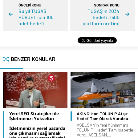
ÖNCEKİ KONU
SONRAKİ KONU
Bu yıl TUSAŞ
TUSAŞ’ın 2034
HÜRJET için 100
hedefi: 1500
adet hedefi
platform üretimi
BENZER KONULAR
Yerel SEO Stratejileri ile
AKINCI’dan TOLUN P Atışı:
İşletmenizi Yükseltin
Hedef Tam Olarak Vuruldu.
ASELSAN’ın Yeni Mühimmatı
İşletmenizin yerel pazarda
TOLUN P, Hedefi Tam İsabetle
öne çıkmasını sağlamak
Vurdu ASELSAN,...