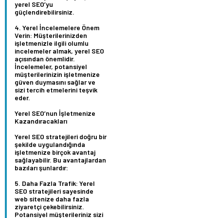
yerel SEO’yu
güçlendirebilirsiniz.
Yerel İncelemelere Önem
Verin:
Müşterilerinizden
işletmenizle ilgili olumlu
incelemeler almak, yerel SEO
açısından önemlidir.
İncelemeler, potansiyel
müşterilerinizin işletmenize
güven duymasını sağlar ve
sizi tercih etmelerini teşvik
eder.
Yerel SEO’nun İşletmenize
Kazandıracakları
Yerel SEO stratejileri doğru bir
şekilde uygulandığında
işletmenize birçok avantaj
sağlayabilir. Bu avantajlardan
bazıları şunlardır:
Daha Fazla Trafik:
Yerel
SEO stratejileri sayesinde
web sitenize daha fazla
ziyaretçi çekebilirsiniz.
Potansiyel müşterileriniz sizi