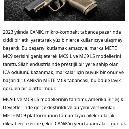
2023 yılında CANiK, mikro-kompakt tabanca pazarında
ciddi bir etki yaratarak yüz binlerce kullanıcıya ulaşmayı
başardı. Bu başarıyı kutlamak amacıyla, marka METE
MC9 serisini genişleterek MC9 L ve MC9 LS modellerini
tanıttı. Silah endüstrisinde prestijli bir yere sahip olan
ICA ödülünü kazanmak, markalar için büyük bir onur ve
başarıdır. CANiK’in METE MC9 tabancası, bu ödüle layık
görülen bir platformdur.
MC9 L ve MC9 LS modellerinin tanıtımı, Amerika Birleşik
Devletleri’nde gerçekleştirildi ve bu yeni versiyonlar,
METE MC9 platformunun tamamlayıcı aileler olarak
dikkatleri üzerine çekti. CANiK’in yeni tabancaları, günlük