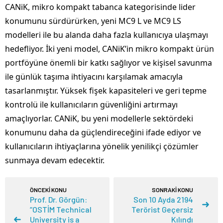
CANiK, mikro kompakt tabanca kategorisinde lider
konumunu sürdürürken, yeni MC9 L ve MC9 LS
modelleri ile bu alanda daha fazla kullanıcıya ulaşmayı
hedefliyor. İki yeni model, CANiK’in mikro kompakt ürün
portföyüne önemli bir katkı sağlıyor ve kişisel savunma
ile günlük taşıma ihtiyacını karşılamak amacıyla
tasarlanmıştır. Yüksek fişek kapasiteleri ve geri tepme
kontrolü ile kullanıcıların güvenliğini artırmayı
amaçlıyorlar. CANiK, bu yeni modellerle sektördeki
konumunu daha da güçlendireceğini ifade ediyor ve
kullanıcıların ihtiyaçlarına yönelik yenilikçi çözümler
sunmaya devam edecektir.
ÖNCEKİ KONU
SONRAKİ KONU
Prof. Dr. Görgün:
Son 10 Ayda 2194
“OSTİM Technical
Terörist Geçersiz
University is a
Kılındı