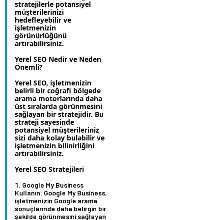
stratejilerle potansiyel
müşterilerinizi
hedefleyebilir ve
işletmenizin
görünürlüğünü
artırabilirsiniz.
Yerel SEO Nedir ve Neden
Önemli?
Yerel SEO, işletmenizin
belirli bir coğrafi bölgede
arama motorlarında daha
üst sıralarda görünmesini
sağlayan bir stratejidir. Bu
strateji sayesinde
potansiyel müşterileriniz
sizi daha kolay bulabilir ve
işletmenizin bilinirliğini
artırabilirsiniz.
Yerel SEO Stratejileri
Google My Business
Kullanın:
Google My Business,
işletmenizin Google arama
sonuçlarında daha belirgin bir
şekilde görünmesini sağlayan