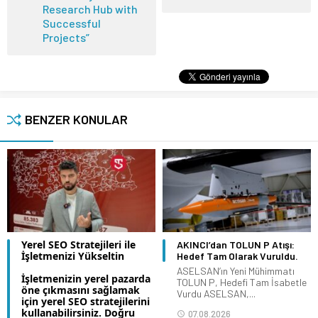
Research Hub with
Successful
Projects”
BENZER KONULAR
Yerel SEO Stratejileri ile
AKINCI’dan TOLUN P Atışı:
İşletmenizi Yükseltin
Hedef Tam Olarak Vuruldu.
ASELSAN’ın Yeni Mühimmatı
İşletmenizin yerel pazarda
TOLUN P, Hedefi Tam İsabetle
öne çıkmasını sağlamak
Vurdu ASELSAN,...
için yerel SEO stratejilerini
kullanabilirsiniz. Doğru
07.08.2026