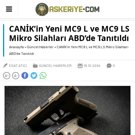
CANİK’in Yeni MC9 L ve MC9 LS
Mikro Silahları ABD’de Tanıtıldı
Anasayfa
»
Güncel Haberler
»
CANİK’in Yeni MC9 L ve MC9 LS Mikro Silahları
ABD’de Tanıtıldı
ESAT ATICI
GÜNCEL HABERLER
18.10.2024
0
A
A
+
-