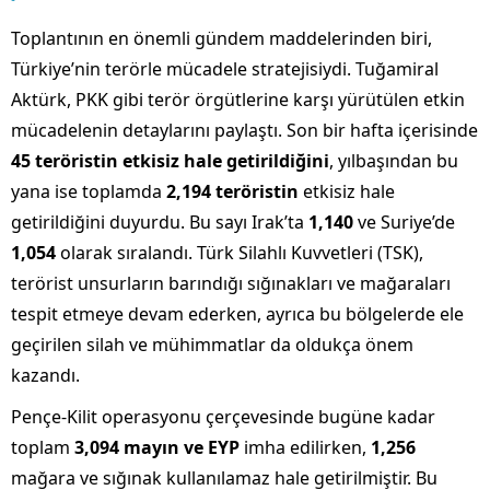
Toplantının en önemli gündem maddelerinden biri,
Türkiye’nin terörle mücadele stratejisiydi. Tuğamiral
Aktürk, PKK gibi terör örgütlerine karşı yürütülen etkin
mücadelenin detaylarını paylaştı. Son bir hafta içerisinde
45 teröristin etkisiz hale getirildiğini
, yılbaşından bu
yana ise toplamda
2,194 teröristin
etkisiz hale
getirildiğini duyurdu. Bu sayı Irak’ta
1,140
ve Suriye’de
1,054
olarak sıralandı. Türk Silahlı Kuvvetleri (TSK),
terörist unsurların barındığı sığınakları ve mağaraları
tespit etmeye devam ederken, ayrıca bu bölgelerde ele
geçirilen silah ve mühimmatlar da oldukça önem
kazandı.
Pençe-Kilit operasyonu çerçevesinde bugüne kadar
toplam
3,094 mayın ve EYP
imha edilirken,
1,256
mağara ve sığınak kullanılamaz hale getirilmiştir. Bu