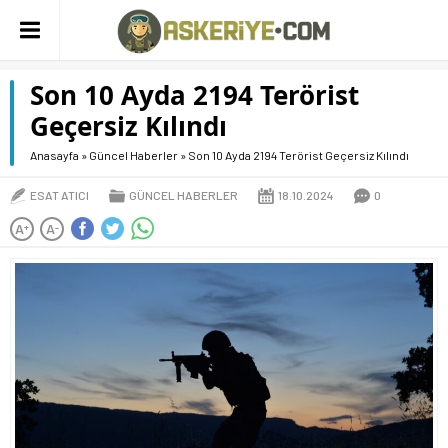
Son 10 Ayda 2194 Terörist
Geçersiz Kılındı
Anasayfa
»
Güncel Haberler
»
Son 10 Ayda 2194 Terörist Geçersiz Kılındı
ESAT ATICI
GÜNCEL HABERLER
18.10.2024
0
A
A
+
-