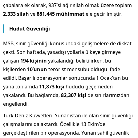
çabalara ek olarak, 937’si ağır silah olmak üzere toplam
2,333 silah
ve
881,445 mühimmat
ele geçirilmiştir.
Hudut Güvenliği
MSB, sınır güvenliği konusundaki gelişmelere de dikkat
çekti. Son haftada, yasadışı yollarla ülkeye girmeye
çalışan
194 kişinin
yakalandığı belirtilirken, bu
kişilerden
10’unun
terörist mensubu olduğu ifade
edildi. Başarılı operasyonlar sonucunda 1 Ocak’tan bu
yana toplamda
11,873 kişi
hududu geçemeden
yakalandı. Bu bağlamda,
82,307 kişi
de sınırlarımızdan
engellendi.
Türk Deniz Kuvvetleri, Yunanistan ile olan sınır güvenliği
çalışmalarını da aktardı. Özellikle 13 Ekim’de
gerçekleştirilen bir operasyonda, Yunan sahil güvenlik