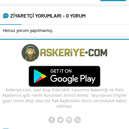
ZİYARETÇİ YORUMLARI - 0 YORUM
Henüz yorum yapılmamış.
Askeriye.com, özel olup EGM,Milli Savunma Bakanlığı ve Polis
Akademisi gibi resmi kurumları temsil etmez. Yayınlanan bilgiler
gayri resmi olup olası bir hak kaybından ötürü sorumluluk kabul
edilmez.