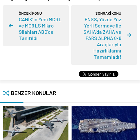
ÖNCEKİ KONU
SONRAKİ KONU
CANİK’in Yeni MC9 L
FNSS, Yüzde Yüz
ve MC9 LS Mikro
Yerli Sermaye ile
Silahları ABD’de
SAHA’da ZAHA ve
Tanıtıldı
PARS ALPHA 8×8
Araçlarıyla
Hazırlıklarını
Tamamladı!
BENZER KONULAR