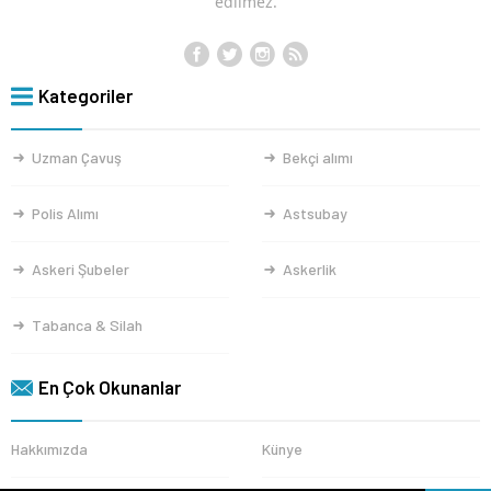
edilmez.
Kategoriler
Uzman Çavuş
Bekçi alımı
Polis Alımı
Astsubay
Askeri Şubeler
Askerlik
Tabanca & Silah
En Çok Okunanlar
Hakkımızda
Künye