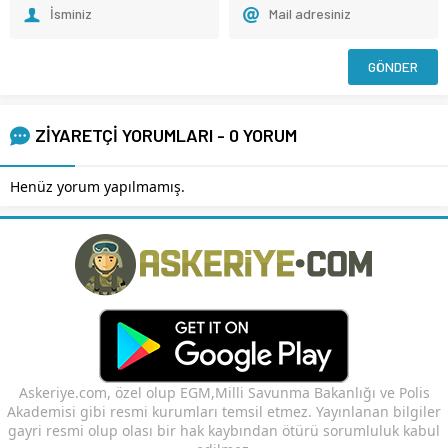
ZİYARETÇİ YORUMLARI - 0 YORUM
Henüz yorum yapılmamış.
Askeriye.com, özel olup EGM,Milli Savunma Bakanlığı ve Polis
Akademisi gibi resmi kurumları temsil etmez. Yayınlanan bilgiler
gayri resmi olup olası bir hak kaybından ötürü sorumluluk kabul