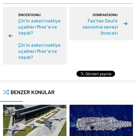
ÖNCEKİ KONU
SONRAKİ KONU
Çin’in askeri nakliye
Fas’tan Seul’e
uçakları Mısır’a ne
savunma sanayi
taşıdı?
ihracatı
Çin’in askeri nakliye
uçakları Mısır’a ne
taşıdı?
BENZER KONULAR