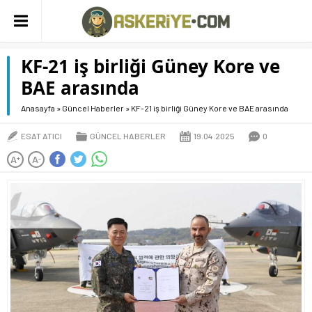
KF-21 iş birliği Güney Kore ve
BAE arasında
Anasayfa
»
Güncel Haberler
»
KF-21 iş birliği Güney Kore ve BAE arasında
ESAT ATICI
GÜNCEL HABERLER
19.04.2025
0
A
A
+
-