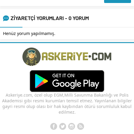
ZİYARETÇİ YORUMLARI - 0 YORUM
Henüz yorum yapılmamış.
Askeriye.com, özel olup EGM,Milli Savunma Bakanlığı ve Polis
Akademisi gibi resmi kurumları temsil etmez. Yayınlanan bilgiler
gayri resmi olup olası bir hak kaybından ötürü sorumluluk kabul
edilmez.