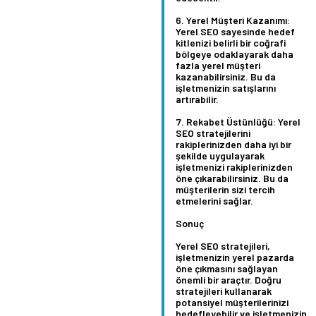
Yerel Müşteri Kazanımı:
Yerel SEO sayesinde hedef
kitlenizi belirli bir coğrafi
bölgeye odaklayarak daha
fazla yerel müşteri
kazanabilirsiniz. Bu da
işletmenizin satışlarını
artırabilir.
Rekabet Üstünlüğü:
Yerel
SEO stratejilerini
rakiplerinizden daha iyi bir
şekilde uygulayarak
işletmenizi rakiplerinizden
öne çıkarabilirsiniz. Bu da
müşterilerin sizi tercih
etmelerini sağlar.
Sonuç
Yerel SEO stratejileri,
işletmenizin yerel pazarda
öne çıkmasını sağlayan
önemli bir araçtır. Doğru
stratejileri kullanarak
potansiyel müşterilerinizi
hedefleyebilir ve işletmenizin