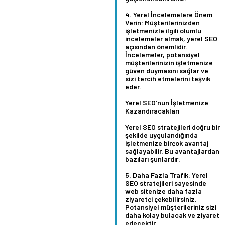
Yerel İncelemelere Önem
Verin:
Müşterilerinizden
işletmenizle ilgili olumlu
incelemeler almak, yerel SEO
açısından önemlidir.
İncelemeler, potansiyel
müşterilerinizin işletmenize
güven duymasını sağlar ve
sizi tercih etmelerini teşvik
eder.
Yerel SEO’nun İşletmenize
Kazandıracakları
Yerel SEO stratejileri doğru bir
şekilde uygulandığında
işletmenize birçok avantaj
sağlayabilir. Bu avantajlardan
bazıları şunlardır:
Daha Fazla Trafik:
Yerel
SEO stratejileri sayesinde
web sitenize daha fazla
ziyaretçi çekebilirsiniz.
Potansiyel müşterileriniz sizi
daha kolay bulacak ve ziyaret
edecektir.