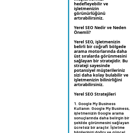
hedefleyebilir ve
işletmenizin
görünürlüğünü
artırabilirsiniz.
Yerel SEO Nedir ve Neden
Önemli?
Yerel SEO, işletmenizin
belirli bir coğrafi bölgede
arama motorlarında daha
üst sıralarda görünmesini
sağlayan bir stratejidir. Bu
strateji sayesinde
potansiyel müşterileriniz
sizi daha kolay bulabilir ve
işletmenizin bilinirliğini
artırabilirsiniz.
Yerel SEO Stratejileri
Google My Business
Kullanın:
Google My Business,
işletmenizin Google arama
sonuçlarında daha belirgin bir
şekilde görünmesini sağlayan
ücretsiz bir araçtır. İşletme
bilgilerinizi doğru ve güncel