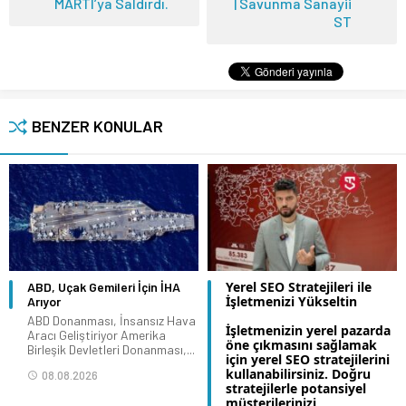
MARTI’ya Saldırdı.
| Savunma Sanayii
ST
BENZER KONULAR
Yerel SEO Stratejileri ile
ABD, Uçak Gemileri İçin İHA
İşletmenizi Yükseltin
Arıyor
ABD Donanması, İnsansız Hava
İşletmenizin yerel pazarda
Aracı Geliştiriyor Amerika
öne çıkmasını sağlamak
Birleşik Devletleri Donanması,...
için yerel SEO stratejilerini
kullanabilirsiniz. Doğru
08.08.2026
stratejilerle potansiyel
müşterilerinizi