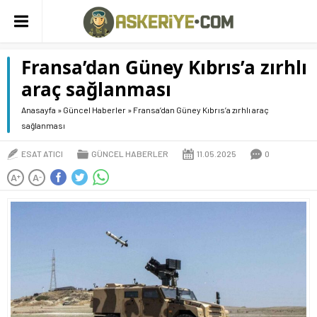
Fransa’dan Güney Kıbrıs’a zırhlı
araç sağlanması
Anasayfa
»
Güncel Haberler
»
Fransa’dan Güney Kıbrıs’a zırhlı araç
sağlanması
ESAT ATICI
GÜNCEL HABERLER
11.05.2025
0
A
A
+
-