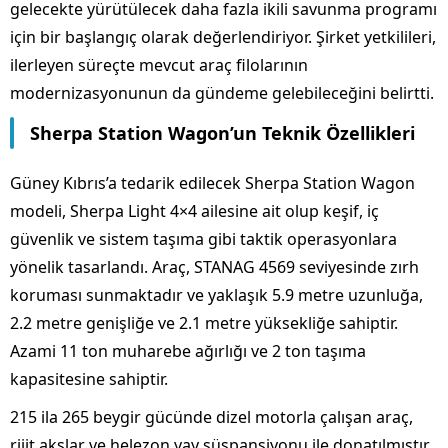
gelecekte yürütülecek daha fazla ikili savunma programı
için bir başlangıç olarak değerlendiriyor. Şirket yetkilileri,
ilerleyen süreçte mevcut araç filolarının
modernizasyonunun da gündeme gelebileceğini belirtti.
Sherpa Station Wagon’un Teknik Özellikleri
Güney Kıbrıs’a tedarik edilecek Sherpa Station Wagon
modeli, Sherpa Light 4×4 ailesine ait olup keşif, iç
güvenlik ve sistem taşıma gibi taktik operasyonlara
yönelik tasarlandı. Araç, STANAG 4569 seviyesinde zırh
koruması sunmaktadır ve yaklaşık 5.9 metre uzunluğa,
2.2 metre genişliğe ve 2.1 metre yüksekliğe sahiptir.
Azami 11 ton muharebe ağırlığı ve 2 ton taşıma
kapasitesine sahiptir.
215 ila 265 beygir gücünde dizel motorla çalışan araç,
rijit akslar ve helezon yay süspansiyonu ile donatılmıştır.