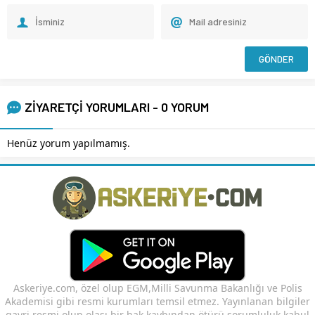
ZİYARETÇİ YORUMLARI - 0 YORUM
Henüz yorum yapılmamış.
Askeriye.com, özel olup EGM,Milli Savunma Bakanlığı ve Polis
Akademisi gibi resmi kurumları temsil etmez. Yayınlanan bilgiler
gayri resmi olup olası bir hak kaybından ötürü sorumluluk kabul