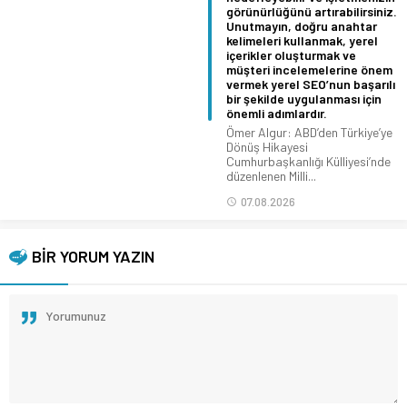
görünürlüğünü artırabilirsiniz.
Unutmayın, doğru anahtar
kelimeleri kullanmak, yerel
içerikler oluşturmak ve
müşteri incelemelerine önem
vermek yerel SEO’nun başarılı
bir şekilde uygulanması için
önemli adımlardır.
Ömer Algur: ABD’den Türkiye’ye
Dönüş Hikayesi
Cumhurbaşkanlığı Külliyesi’nde
düzenlenen Milli...
07.08.2026
BİR YORUM YAZIN