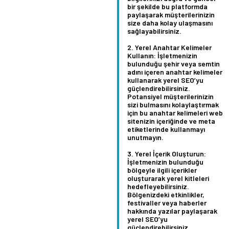
bir şekilde bu platformda
paylaşarak müşterilerinizin
size daha kolay ulaşmasını
sağlayabilirsiniz.
Yerel Anahtar Kelimeler
Kullanın:
İşletmenizin
bulunduğu şehir veya semtin
adını içeren anahtar kelimeler
kullanarak yerel SEO’yu
güçlendirebilirsiniz.
Potansiyel müşterilerinizin
sizi bulmasını kolaylaştırmak
için bu anahtar kelimeleri web
sitenizin içeriğinde ve meta
etiketlerinde kullanmayı
unutmayın.
Yerel İçerik Oluşturun:
İşletmenizin bulunduğu
bölgeyle ilgili içerikler
oluşturarak yerel kitleleri
hedefleyebilirsiniz.
Bölgenizdeki etkinlikler,
festivaller veya haberler
hakkında yazılar paylaşarak
yerel SEO’yu
güçlendirebilirsiniz.