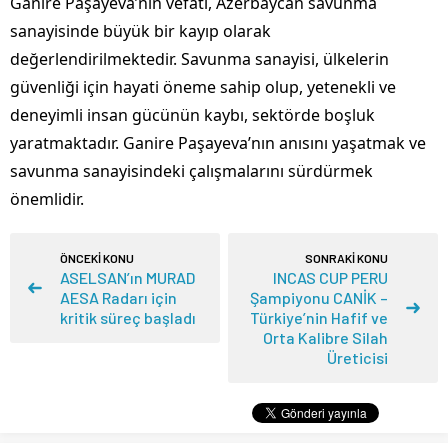
Ganire Paşayeva’nın vefatı, Azerbaycan savunma
sanayisinde büyük bir kayıp olarak
değerlendirilmektedir. Savunma sanayisi, ülkelerin
güvenliği için hayati öneme sahip olup, yetenekli ve
deneyimli insan gücünün kaybı, sektörde boşluk
yaratmaktadır. Ganire Paşayeva’nın anısını yaşatmak ve
savunma sanayisindeki çalışmalarını sürdürmek
önemlidir.
ÖNCEKİ KONU
SONRAKİ KONU
ASELSAN’ın MURAD
INCAS CUP PERU
AESA Radarı için
Şampiyonu CANİK –
kritik süreç başladı
Türkiye’nin Hafif ve
Orta Kalibre Silah
Üreticisi