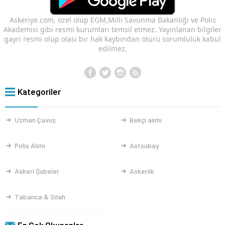
Askeriye.com, özel olup EGM,Milli Savunma Bakanlığı ve Polis
Akademisi gibi resmi kurumları temsil etmez. Yayınlanan bilgiler
gayri resmi olup olası bir hak kaybından ötürü sorumluluk kabul
edilmez.
Kategoriler
Uzman Çavuş
Bekçi alımı
Polis Alımı
Astsubay
Askeri Şubeler
Askerlik
Tabanca & Silah
En Çok Okunanlar