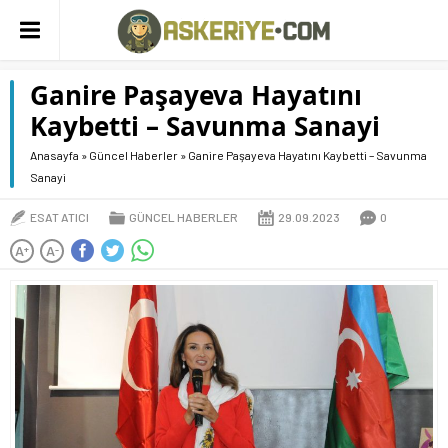
Ganire Paşayeva Hayatını
Kaybetti – Savunma Sanayi
Anasayfa
»
Güncel Haberler
»
Ganire Paşayeva Hayatını Kaybetti – Savunma
Sanayi
ESAT ATICI
GÜNCEL HABERLER
29.09.2023
0
A
A
+
-