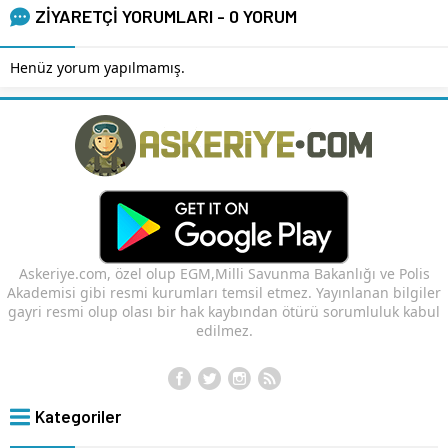
ZİYARETÇİ YORUMLARI - 0 YORUM
Henüz yorum yapılmamış.
Askeriye.com, özel olup EGM,Milli Savunma Bakanlığı ve Polis
Akademisi gibi resmi kurumları temsil etmez. Yayınlanan bilgiler
gayri resmi olup olası bir hak kaybından ötürü sorumluluk kabul
edilmez.
Kategoriler