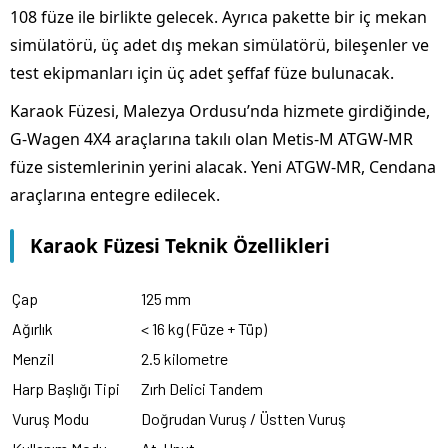
108 füze ile birlikte gelecek. Ayrıca pakette bir iç mekan
simülatörü, üç adet dış mekan simülatörü, bileşenler ve
test ekipmanları için üç adet şeffaf füze bulunacak.
Karaok Füzesi, Malezya Ordusu’nda hizmete girdiğinde,
G-Wagen 4X4 araçlarına takılı olan Metis-M ATGW-MR
füze sistemlerinin yerini alacak. Yeni ATGW-MR, Cendana
araçlarına entegre edilecek.
Karaok Füzesi Teknik Özellikleri
Çap
125 mm
Ağırlık
< 16 kg (Füze + Tüp)
Menzil
2.5 kilometre
Harp Başlığı Tipi
Zırh Delici Tandem
Vuruş Modu
Doğrudan Vuruş / Üstten Vuruş