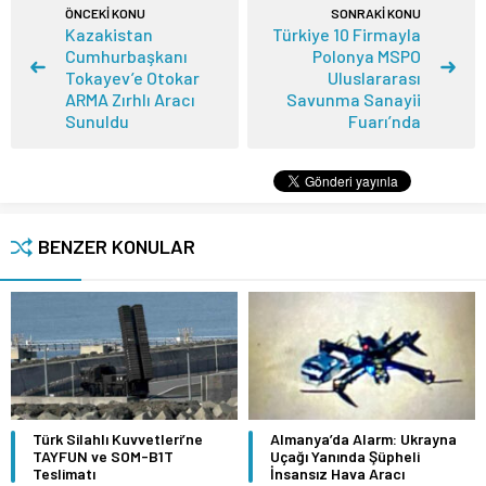
ÖNCEKİ KONU
SONRAKİ KONU
Kazakistan
Türkiye 10 Firmayla
Cumhurbaşkanı
Polonya MSPO
Tokayev’e Otokar
Uluslararası
ARMA Zırhlı Aracı
Savunma Sanayii
Sunuldu
Fuarı’nda
BENZER KONULAR
Türk Silahlı Kuvvetleri’ne
Almanya’da Alarm: Ukrayna
TAYFUN ve SOM-B1T
Uçağı Yanında Şüpheli
Teslimatı
İnsansız Hava Aracı