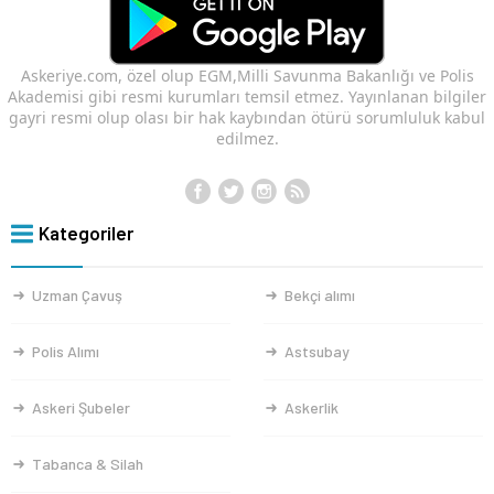
Askeriye.com, özel olup EGM,Milli Savunma Bakanlığı ve Polis
Akademisi gibi resmi kurumları temsil etmez. Yayınlanan bilgiler
gayri resmi olup olası bir hak kaybından ötürü sorumluluk kabul
edilmez.
Kategoriler
Uzman Çavuş
Bekçi alımı
Polis Alımı
Astsubay
Askeri Şubeler
Askerlik
Tabanca & Silah