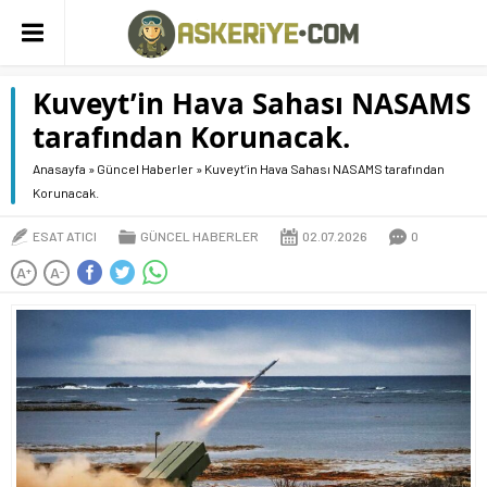
Kuveyt’in Hava Sahası NASAMS
tarafından Korunacak.
Anasayfa
»
Güncel Haberler
»
Kuveyt’in Hava Sahası NASAMS tarafından
Korunacak.
ESAT ATICI
GÜNCEL HABERLER
02.07.2026
0
A
A
+
-