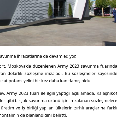
savunma ihracatlarına da devam ediyor.
ort, Moskova’da düzenlenen Army 2023 savunma fuarınd
yon dolarlık sözleşme imzaladı. Bu sözleşmeler sayesind
at potansiyelini bir kez daha kanıtlamış oldu.
Army 2023 fuarı ile ilgili yaptığı açıklamada, Kalaşniko
üzeler gibi birçok savunma ürünü için imzalanan sözleşmeler
retim ve iş birliği yapılan ülkelerin zırhlı araçlarına farkl
ontajının da planlandığını belirtti.