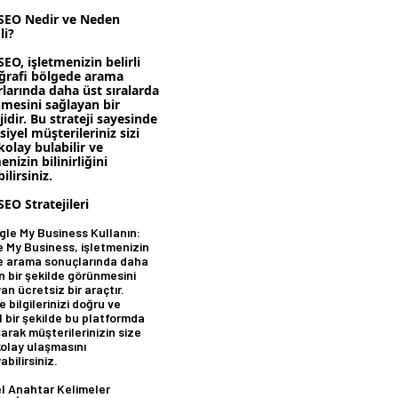
 SEO Nedir ve Neden
i?
SEO, işletmenizin belirli
oğrafi bölgede arama
larında daha üst sıralarda
mesini sağlayan bir
jidir. Bu strateji sayesinde
iyel müşterileriniz sizi
olay bulabilir ve
enizin bilinirliğini
bilirsiniz.
SEO Stratejileri
gle My Business Kullanın:
 My Business, işletmenizin
e arama sonuçlarında daha
in bir şekilde görünmesini
an ücretsiz bir araçtır.
e bilgilerinizi doğru ve
 bir şekilde bu platformda
arak müşterilerinizin size
olay ulaşmasını
abilirsiniz.
el Anahtar Kelimeler