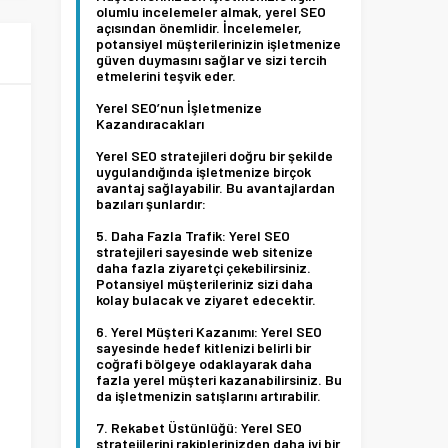
olumlu incelemeler almak, yerel SEO
açısından önemlidir. İncelemeler,
potansiyel müşterilerinizin işletmenize
güven duymasını sağlar ve sizi tercih
etmelerini teşvik eder.
Yerel SEO’nun İşletmenize
Kazandıracakları
Yerel SEO stratejileri doğru bir şekilde
uygulandığında işletmenize birçok
avantaj sağlayabilir. Bu avantajlardan
bazıları şunlardır:
Daha Fazla Trafik:
Yerel SEO
stratejileri sayesinde web sitenize
daha fazla ziyaretçi çekebilirsiniz.
Potansiyel müşterileriniz sizi daha
kolay bulacak ve ziyaret edecektir.
Yerel Müşteri Kazanımı:
Yerel SEO
sayesinde hedef kitlenizi belirli bir
coğrafi bölgeye odaklayarak daha
fazla yerel müşteri kazanabilirsiniz. Bu
da işletmenizin satışlarını artırabilir.
Rekabet Üstünlüğü:
Yerel SEO
stratejilerini rakiplerinizden daha iyi bir