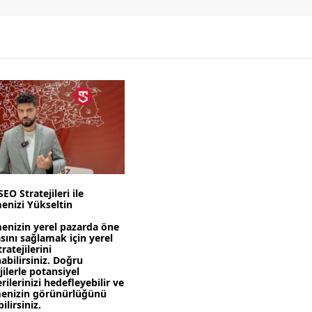
SEO Stratejileri ile
menizi Yükseltin
menizin yerel pazarda öne
sını sağlamak için yerel
ratejilerini
abilirsiniz. Doğru
jilerle potansiyel
ilerinizi hedefleyebilir ve
menizin görünürlüğünü
bilirsiniz.