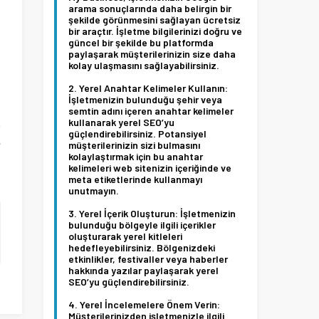
arama sonuçlarında daha belirgin bir
şekilde görünmesini sağlayan ücretsiz
l
bir araçtır. İşletme bilgilerinizi doğru ve
ı
güncel bir şekilde bu platformda
paylaşarak müşterilerinizin size daha
kolay ulaşmasını sağlayabilirsiniz.
Yerel Anahtar Kelimeler Kullanın:
İşletmenizin bulunduğu şehir veya
semtin adını içeren anahtar kelimeler
.
kullanarak yerel SEO’yu
güçlendirebilirsiniz. Potansiyel
e
müşterilerinizin sizi bulmasını
kolaylaştırmak için bu anahtar
i
kelimeleri web sitenizin içeriğinde ve
meta etiketlerinde kullanmayı
unutmayın.
Yerel İçerik Oluşturun:
İşletmenizin
bulunduğu bölgeyle ilgili içerikler
oluşturarak yerel kitleleri
hedefleyebilirsiniz. Bölgenizdeki
etkinlikler, festivaller veya haberler
hakkında yazılar paylaşarak yerel
SEO’yu güçlendirebilirsiniz.
Yerel İncelemelere Önem Verin:
Müşterilerinizden işletmenizle ilgili