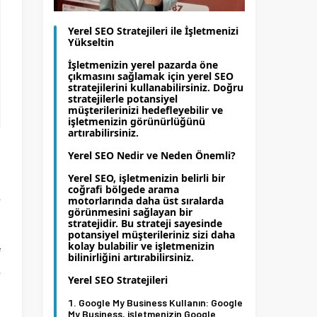
Yerel SEO Stratejileri ile İşletmenizi
Yükseltin
İşletmenizin yerel pazarda öne
çıkmasını sağlamak için yerel SEO
stratejilerini kullanabilirsiniz. Doğru
stratejilerle potansiyel
müşterilerinizi hedefleyebilir ve
işletmenizin görünürlüğünü
artırabilirsiniz.
Yerel SEO Nedir ve Neden Önemli?
a
Yerel SEO, işletmenizin belirli bir
coğrafi bölgede arama
e
motorlarında daha üst sıralarda
görünmesini sağlayan bir
stratejidir. Bu strateji sayesinde
potansiyel müşterileriniz sizi daha
kolay bulabilir ve işletmenizin
f
bilinirliğini artırabilirsiniz.
e
Yerel SEO Stratejileri
ı
Google My Business Kullanın:
Google
My Business, işletmenizin Google