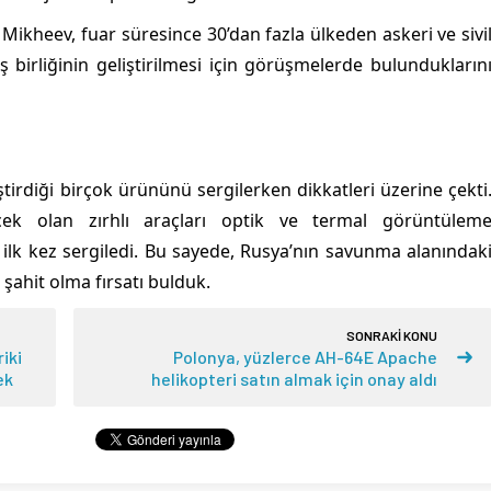
Mikheev, fuar süresince 30’dan fazla ülkeden askeri ve sivi
ş birliğinin geliştirilmesi için görüşmelerde bulundukların
irdiği birçok ürününü sergilerken dikkatleri üzerine çekti
lecek olan zırhlı araçları optik ve termal görüntülem
ilk kez sergiledi. Bu sayede, Rusya’nın savunma alanındak
a şahit olma fırsatı bulduk.
SONRAKİ KONU
iki
Polonya, yüzlerce AH-64E Apache
ek
helikopteri satın almak için onay aldı