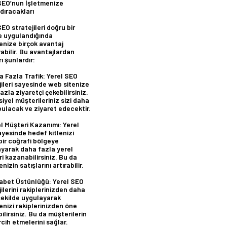
SEO’nun İşletmenize
ıracakları
SEO stratejileri doğru bir
e uygulandığında
enize birçok avantaj
abilir. Bu avantajlardan
ı şunlardır:
 Fazla Trafik:
Yerel SEO
jileri sayesinde web sitenize
azla ziyaretçi çekebilirsiniz.
iyel müşterileriniz sizi daha
bulacak ve ziyaret edecektir.
l Müşteri Kazanımı:
Yerel
yesinde hedef kitlenizi
 bir coğrafi bölgeye
yarak daha fazla yerel
i kazanabilirsiniz. Bu da
nizin satışlarını artırabilir.
abet Üstünlüğü:
Yerel SEO
jilerini rakiplerinizden daha
r şekilde uygulayarak
enizi rakiplerinizden öne
bilirsiniz. Bu da müşterilerin
rcih etmelerini sağlar.