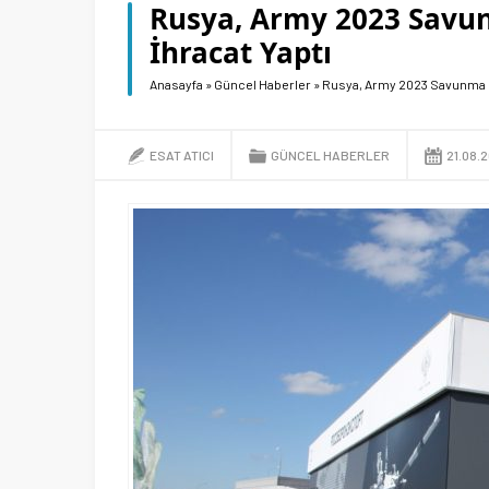
Rusya, Army 2023 Savun
İhracat Yaptı
Anasayfa
»
Güncel Haberler
»
Rusya, Army 2023 Savunma Fu
ESAT ATICI
GÜNCEL HABERLER
21.08.