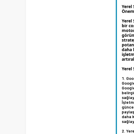
Yerel
Öneml
Yerel 
bir c
motor
görün
strate
potans
daha k
işletm
artıra
Yerel 
Goo
Google
Googl
belirg
sağlay
İşletm
güncel
paylaş
daha k
sağlay
Yer