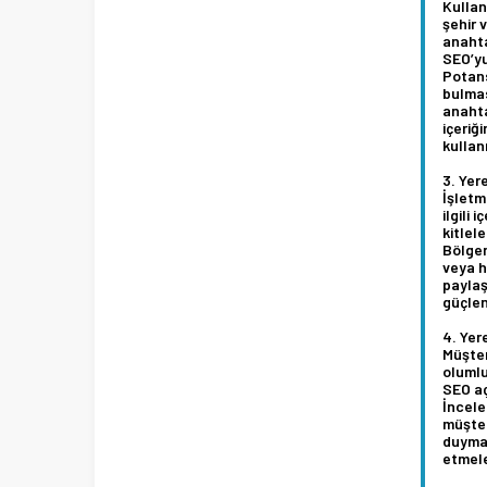
Kullan
şehir 
anahta
SEO’yu
Potans
bulmas
anahta
içeriğ
kullan
Yere
İşletm
ilgili 
kitlele
Bölgen
veya h
paylaş
güçlend
Yer
Müşter
olumlu
SEO aç
İncele
müşter
duymas
etmele