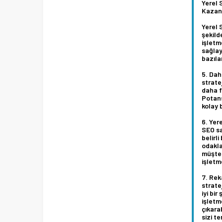
Yerel 
Kazand
Yerel 
şekild
işletm
sağlay
bazılar
Daha
strate
daha f
Potans
kolay 
Yere
SEO sa
belirli
odakla
müşter
işletme
Rek
strate
iyi bi
işletm
çıkara
sizi te