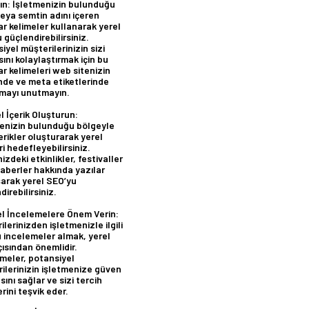
ın:
İşletmenizin bulunduğu
veya semtin adını içeren
r kelimeler kullanarak yerel
 güçlendirebilirsiniz.
iyel müşterilerinizin sizi
ını kolaylaştırmak için bu
r kelimeleri web sitenizin
inde ve meta etiketlerinde
mayı unutmayın.
l İçerik Oluşturun:
enizin bulunduğu bölgeyle
içerikler oluşturarak yerel
ri hedefleyebilirsiniz.
izdeki etkinlikler, festivaller
aberler hakkında yazılar
arak yerel SEO’yu
irebilirsiniz.
el İncelemelere Önem Verin:
ilerinizden işletmenizle ilgili
 incelemeler almak, yerel
ısından önemlidir.
meler, potansiyel
ilerinizin işletmenize güven
ını sağlar ve sizi tercih
rini teşvik eder.