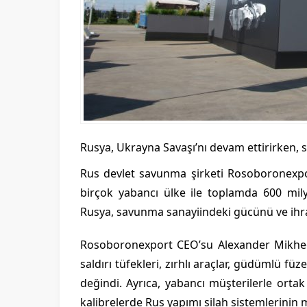
Rusya, Ukrayna Savaşı’nı devam ettirirken, 
Rus devlet savunma şirketi Rosoboronexp
birçok yabancı ülke ile toplamda 600 mil
Rusya, savunma sanayiindeki gücünü ve ihrac
Rosoboronexport CEO’su Alexander Mikheev, 
saldırı tüfekleri, zırhlı araçlar, güdümlü f
değindi. Ayrıca, yabancı müşterilerle ortak ü
kalibrelerde Rus yapımı silah sistemlerinin m