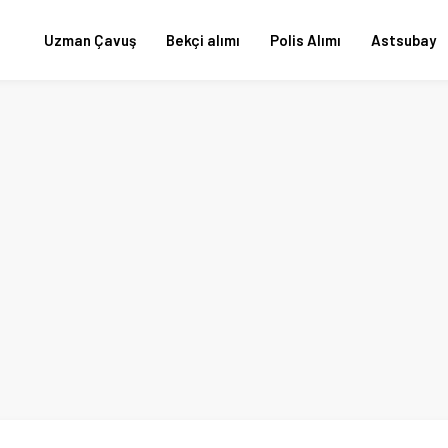
Uzman Çavuş
Bekçi alımı
Polis Alımı
Astsubay