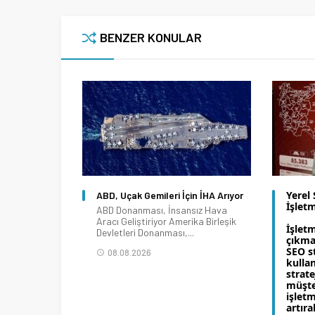
BENZER KONULAR
Yerel 
ABD, Uçak Gemileri İçin İHA Arıyor
İşlet
ABD Donanması, İnsansız Hava
Aracı Geliştiriyor Amerika Birleşik
İşlet
Devletleri Donanması,...
çıkma
SEO st
08.08.2026
kullan
strate
müşter
işlet
artıra