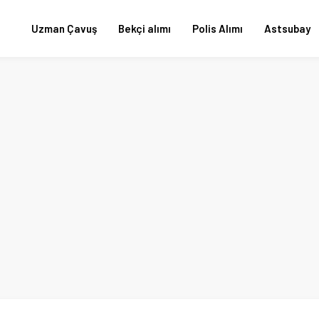
Uzman Çavuş
Bekçi alımı
Polis Alımı
Astsubay