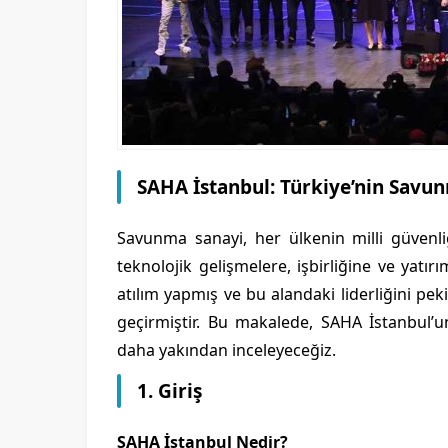
SAHA İstanbul: Türkiye’nin Savu
Savunma sanayi, her ülkenin milli güvenliğ
teknolojik gelişmelere, işbirliğine ve yatı
atılım yapmış ve bu alandaki liderliğini pek
geçirmiştir. Bu makalede, SAHA İstanbul’u
daha yakından inceleyeceğiz.
1. Giriş
SAHA İstanbul Nedir?