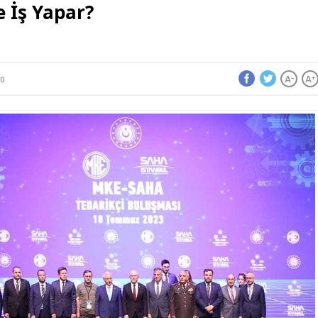
 İş Yapar?
A
A
-
+
0