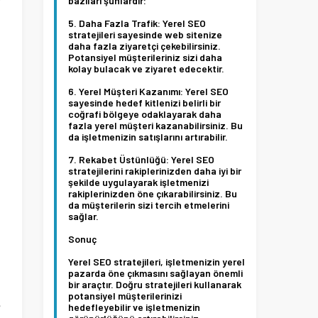
bazıları şunlardır:
Daha Fazla Trafik:
Yerel SEO
stratejileri sayesinde web sitenize
daha fazla ziyaretçi çekebilirsiniz.
Potansiyel müşterileriniz sizi daha
kolay bulacak ve ziyaret edecektir.
u
Yerel Müşteri Kazanımı:
Yerel SEO
sayesinde hedef kitlenizi belirli bir
coğrafi bölgeye odaklayarak daha
fazla yerel müşteri kazanabilirsiniz. Bu
da işletmenizin satışlarını artırabilir.
Rekabet Üstünlüğü:
Yerel SEO
stratejilerini rakiplerinizden daha iyi bir
şekilde uygulayarak işletmenizi
i
rakiplerinizden öne çıkarabilirsiniz. Bu
da müşterilerin sizi tercih etmelerini
sağlar.
Sonuç
ı
Yerel SEO stratejileri, işletmenizin yerel
pazarda öne çıkmasını sağlayan önemli
bir araçtır. Doğru stratejileri kullanarak
potansiyel müşterilerinizi
e
hedefleyebilir ve işletmenizin