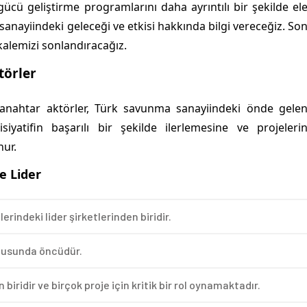
 işgücü geliştirme programlarını daha ayrıntılı bir şekilde el
anayiindeki geleceği ve etkisi hakkında bilgi vereceğiz. So
kalemizi sonlandıracağız.
törler
 anahtar aktörler, Türk savunma sanayiindeki önde gele
siyatifin başarılı bir şekilde ilerlemesine ve projeleri
nur.
e Lider
indeki lider şirketlerinden biridir.
nusunda öncüdür.
iridir ve birçok proje için kritik bir rol oynamaktadır.