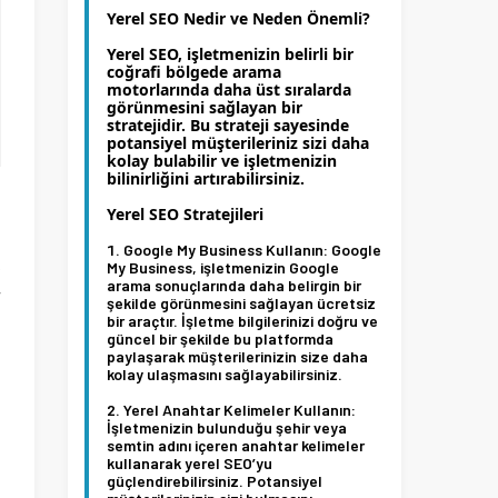
Yerel SEO Nedir ve Neden Önemli?
Yerel SEO, işletmenizin belirli bir
coğrafi bölgede arama
motorlarında daha üst sıralarda
görünmesini sağlayan bir
stratejidir. Bu strateji sayesinde
potansiyel müşterileriniz sizi daha
kolay bulabilir ve işletmenizin
bilinirliğini artırabilirsiniz.
Yerel SEO Stratejileri
Google My Business Kullanın:
Google
,
My Business, işletmenizin Google
arama sonuçlarında daha belirgin bir
r
şekilde görünmesini sağlayan ücretsiz
bir araçtır. İşletme bilgilerinizi doğru ve
a
güncel bir şekilde bu platformda
ı
paylaşarak müşterilerinizin size daha
kolay ulaşmasını sağlayabilirsiniz.
Yerel Anahtar Kelimeler Kullanın:
İşletmenizin bulunduğu şehir veya
semtin adını içeren anahtar kelimeler
kullanarak yerel SEO’yu
güçlendirebilirsiniz. Potansiyel