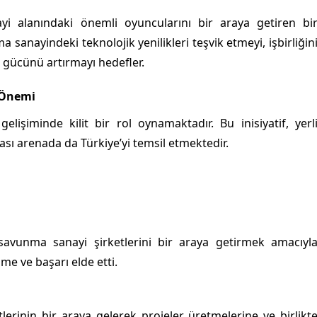
yi alanındaki önemli oyuncularını bir araya getiren bi
 sanayindeki teknolojik yenilikleri teşvik etmeyi, işbirliğin
t gücünü artırmayı hedefler.
 Önemi
işiminde kilit bir rol oynamaktadır. Bu inisiyatif, yerl
sı arenada da Türkiye’yi temsil etmektedir.
 savunma sanayi şirketlerini bir araya getirmek amacıyl
me ve başarı elde etti.
erinin bir araya gelerek projeler üretmelerine ve birlikt