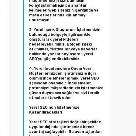
müşterilerinizin sizi bulmasını
kolaylaştırmak için bu anahtar
r
kelimeleri web sitenizin içeriğinde ve
meta etiketlerinde kullanmayı
i
unutmayın.
Yerel İçerik Oluşturun:
İşletmenizin
bulunduğu bölgeyle ilgili içerikler
oluşturarak yerel kitleleri
hedefleyebilirsiniz. Bölgenizdeki
etkinlikler, festivaller veya haberler
i
hakkında yazılar paylaşarak yerel
SEO’yu güçlendirebilirsiniz.
Yerel İncelemelere Önem Verin:
Müşterilerinizden işletmenizle ilgili
olumlu incelemeler almak, yerel SEO
açısından önemlidir. İncelemeler,
potansiyel müşterilerinizin işletmenize
güven duymasını sağlar ve sizi tercih
etmelerini teşvik eder.
a
Yerel SEO’nun İşletmenize
Kazandıracakları
Yerel SEO stratejileri doğru bir şekilde
uygulandığında işletmenize birçok
avantaj sağlayabilir. Bu avantajlardan
e