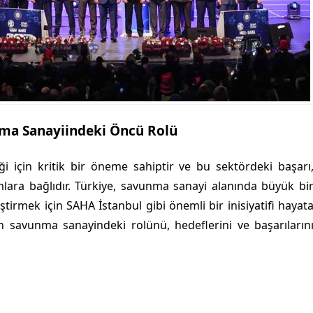
nma Sanayiindeki Öncü Rolü
i için kritik bir öneme sahiptir ve bu sektördeki başarı
rımlara bağlıdır. Türkiye, savunma sanayi alanında büyük bi
iştirmek için SAHA İstanbul gibi önemli bir inisiyatifi hayat
n savunma sanayindeki rolünü, hedeflerini ve başarıların