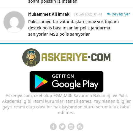
sonra polissin iz insallah
Muhammet Ali imrak
Cevap Ver
8 Ocak 2023, 01:43
Polis sanıyorlar vatandaşları sınav yok toplam
destek polis bası insanlar polis jandarma
sanıyorlar MSB polis sanıyorlar
Askeriye.com, özel olup EGM,Milli Savunma Bakanlığı ve Polis
Akademisi gibi resmi kurumları temsil etmez. Yayınlanan bilgiler
gayri resmi olup olası bir hak kaybından ötürü sorumluluk kabul
edilmez.