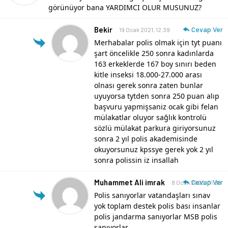
görünüyor bana YARDIMCI OLUR MUSUNUZ?
Bekir
Cevap Ver
19 Ocak 2021, 12:39
Merhabalar polis olmak için tyt puanı
şart öncelikle 250 sonra kadınlarda
163 erkeklerde 167 boy sınırı beden
kitle inseksi 18.000-27.000 arası
olnası gerek sonra zaten bunlar
uyuyorsa tytden sonra 250 puan alıp
başvuru yapmişsaniz ocak gibi felan
mülakatlar oluyor sağlık kontrolü
sözlü mülakat parkura giriyorsunuz
sonra 2 yıl polis akademisinde
okuyorsunuz kpssye gerek yok 2 yıl
sonra polissin iz insallah
Muhammet Ali imrak
Cevap Ver
8 Ocak 2023, 01:36
Polis sanıyorlar vatandaşları sınav
yok toplam destek polis bası insanlar
polis jandarma sanıyorlar MSB polis
sanıyorlar