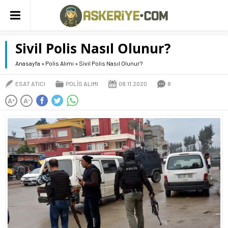
Sivil Polis Nasıl Olunur?
Anasayfa
»
Polis Alımı
»
Sivil Polis Nasıl Olunur?
ESAT ATICI
POLIS ALIMI
08.11.2020
8
A
A
+
-