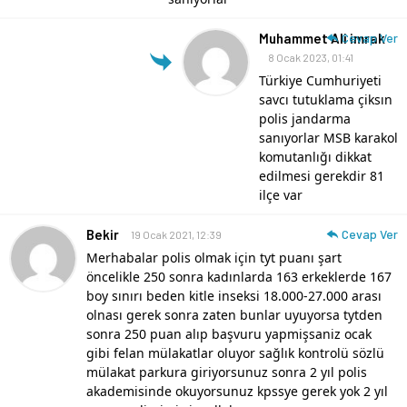
Muhammet Ali imrak
Cevap Ver
8 Ocak 2023, 01:41
Türkiye Cumhuriyeti
savcı tutuklama çiksın
polis jandarma
sanıyorlar MSB karakol
komutanlığı dikkat
edilmesi gerekdir 81
ilçe var
Bekir
Cevap Ver
19 Ocak 2021, 12:39
Merhabalar polis olmak için tyt puanı şart
öncelikle 250 sonra kadınlarda 163 erkeklerde 167
boy sınırı beden kitle inseksi 18.000-27.000 arası
olnası gerek sonra zaten bunlar uyuyorsa tytden
sonra 250 puan alıp başvuru yapmişsaniz ocak
gibi felan mülakatlar oluyor sağlık kontrolü sözlü
mülakat parkura giriyorsunuz sonra 2 yıl polis
akademisinde okuyorsunuz kpssye gerek yok 2 yıl