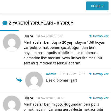
ZİYARETÇİ YORUMLARI - 8 YORUM
Büşra
Cevap Ver
20 Aralık 2020, 15:30
Merhabalar ben büşra 20 yaşındayım 1.68 boyun
var polis olmak benim çocukluğumdan beri
hayalim nasıl npolis olabilirim lise diploması
alamadım lise mezunu veya üniversite mezunu
şart mı?şimdiden teşekkür ederim
admin
Cevap Ver
21 Aralık 2020, 21:17
Lise diploması şart
Büşra
Cevap Ver
20 Aralık 2020, 20:59
Merhabalar benim çocukluğumdan beri polis
olmak hayalim var ama gerçekleştirmek zor gibi