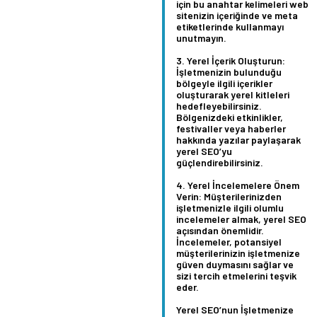
için bu anahtar kelimeleri web
sitenizin içeriğinde ve meta
etiketlerinde kullanmayı
unutmayın.
Yerel İçerik Oluşturun:
İşletmenizin bulunduğu
bölgeyle ilgili içerikler
oluşturarak yerel kitleleri
hedefleyebilirsiniz.
Bölgenizdeki etkinlikler,
festivaller veya haberler
hakkında yazılar paylaşarak
yerel SEO’yu
güçlendirebilirsiniz.
Yerel İncelemelere Önem
Verin:
Müşterilerinizden
işletmenizle ilgili olumlu
incelemeler almak, yerel SEO
açısından önemlidir.
İncelemeler, potansiyel
müşterilerinizin işletmenize
güven duymasını sağlar ve
sizi tercih etmelerini teşvik
eder.
Yerel SEO’nun İşletmenize