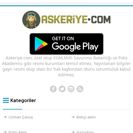
Askeriye.com, özel olup EGM,Milli Savunma Bakanlığı ve Polis
Akademisi gibi resmi kurumları temsil etmez. Yayınlanan bilgiler
gayri resmi olup olası bir hak kaybından ötürü sorumluluk kabul
edilmez.
Kategoriler
Uzman Çavuş
Bekçi alımı
Polis Alımı
Astsubay