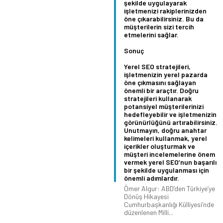
şekilde uygulayarak
işletmenizi rakiplerinizden
öne çıkarabilirsiniz. Bu da
müşterilerin sizi tercih
etmelerini sağlar.
Sonuç
Yerel SEO stratejileri,
işletmenizin yerel pazarda
öne çıkmasını sağlayan
önemli bir araçtır. Doğru
stratejileri kullanarak
potansiyel müşterilerinizi
hedefleyebilir ve işletmenizin
görünürlüğünü artırabilirsiniz.
Unutmayın, doğru anahtar
kelimeleri kullanmak, yerel
içerikler oluşturmak ve
müşteri incelemelerine önem
vermek yerel SEO’nun başarılı
bir şekilde uygulanması için
önemli adımlardır.
Ömer Algur: ABD’den Türkiye’ye
Dönüş Hikayesi
Cumhurbaşkanlığı Külliyesi’nde
düzenlenen Milli...