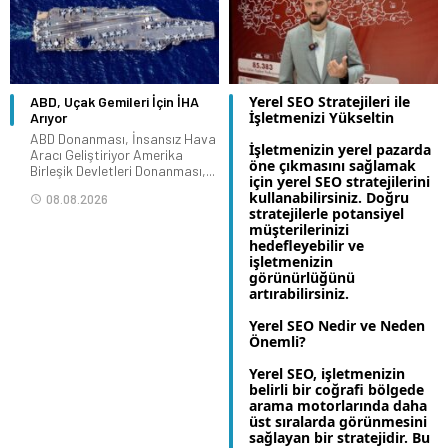
Yerel SEO Stratejileri ile
ABD, Uçak Gemileri İçin İHA
İşletmenizi Yükseltin
Arıyor
ABD Donanması, İnsansız Hava
İşletmenizin yerel pazarda
Aracı Geliştiriyor Amerika
öne çıkmasını sağlamak
Birleşik Devletleri Donanması,...
için yerel SEO stratejilerini
kullanabilirsiniz. Doğru
08.08.2026
stratejilerle potansiyel
müşterilerinizi
hedefleyebilir ve
işletmenizin
görünürlüğünü
artırabilirsiniz.
Yerel SEO Nedir ve Neden
Önemli?
Yerel SEO, işletmenizin
belirli bir coğrafi bölgede
arama motorlarında daha
üst sıralarda görünmesini
sağlayan bir stratejidir. Bu