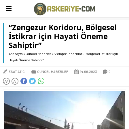
“Zengezur Koridoru, Bölgesel
İstikrar için Hayati Öneme
Sahiptir”
Anasayfa
»
Güncel Haberler
»
“Zengezur Koridoru, Bölgesel İstikrar için
Hayati Öneme Sahiptir”
ESAT ATICI
GÜNCEL HABERLER
14.09.2023
0
A
A
+
-