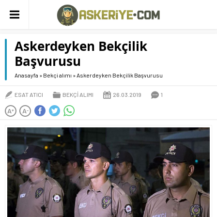
Askerdeyken Bekçilik
Başvurusu
Anasayfa
»
Bekçi alımı
»
Askerdeyken Bekçilik Başvurusu
ESAT ATICI
BEKÇI ALIMI
26.03.2019
1
A
A
+
-